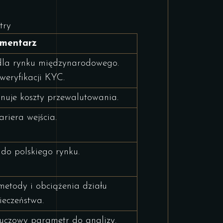
try
mentarz
dla rynku międzynarodowego.
eryfikacji KYC.
nuje koszty przewalutowania.
riera wejścia.
do polskiego rynku.
metody i obciążenia działu
ieczeństwa.
luczowy parametr do analizy.