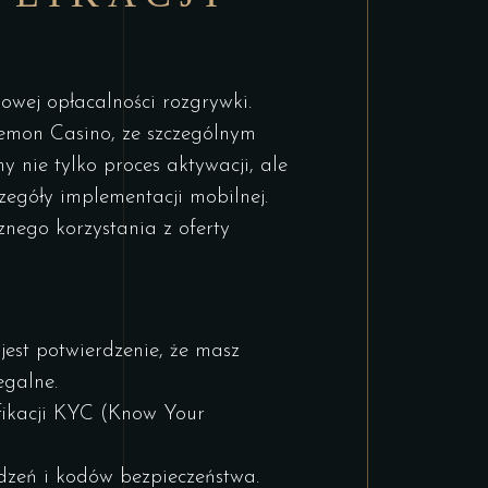
owej opłacalności rozgrywki.
Lemon Casino, ze szczególnym
my nie tylko proces aktywacji, ale
egóły implementacji mobilnej.
nego korzystania z oferty
jest potwierdzenie, że masz
egalne.
fikacji KYC (Know Your
rdzeń i kodów bezpieczeństwa.