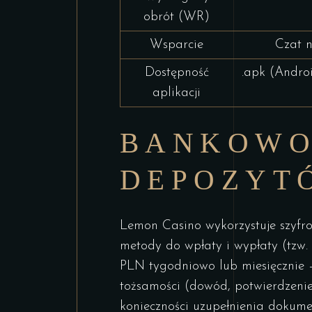
obrót (WR)
Wsparcie
Czat n
Dostępność
.apk (Andro
aplikacji
BANKOWO
DEPOZYT
Lemon Casino wykorzystuje szyfro
metody do wpłaty i wypłaty (tzw.
PLN tygodniowo lub miesięcznie –
tożsamości (dowód, potwierdzenie
konieczności uzupełnienia dokume