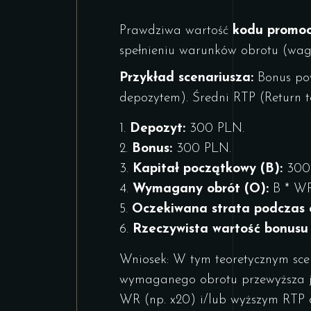
Prawdziwa wartość
kodu promoc
spełnieniu warunków obrotu (wage
Przykład scenariusza:
Bonus po
depozytem). Średni RTP (Return t
Depozyt:
300 PLN.
Bonus:
300 PLN.
Kapitał początkowy (B):
300 
Wymagany obrót (O):
B * WR
Oczekiwana strata podczas o
Rzeczywista wartość bonusu
Wniosek: W tym teoretycznym sc
wymaganego obrotu przewyższa j
WR (np. x20) i/lub wyższym RTP d