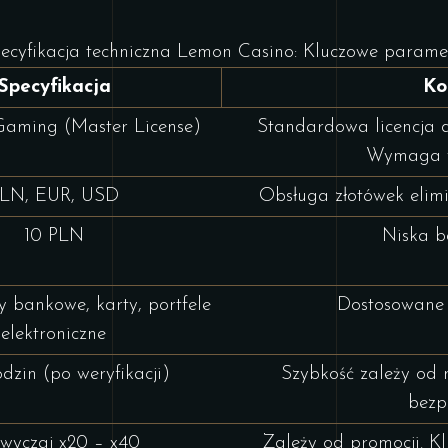
ecyfikacja techniczna Lemon Casino: Kluczowe parame
Specyfikacja
Ko
aming (Master License)
Standardowa licencja 
Wymaga w
LN, EUR, USD
Obsługa złotówek elimi
10 PLN
Niska ba
wy bankowe, karty, portfele
Dostosowane 
elektroniczne
dzin (po weryfikacji)
Szybkość zależy od 
bezp
wyczaj x20 – x40
Zależy od promocji. K