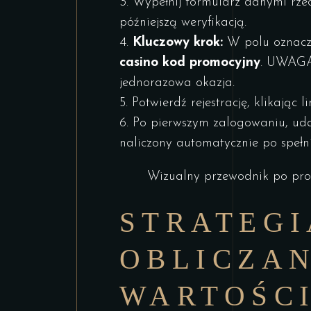
Wypełnij formularz danymi rzec
późniejszą weryfikacją.
Kluczowy krok:
W polu oznaczo
casino kod promocyjny
. UWAGA:
jednorazowa okazja.
Potwierdź rejestrację, klikając 
Po pierwszym zalogowaniu, udaj
naliczony automatycznie po spełn
Wizualny przewodnik po proce
STRATEG
OBLICZAN
WARTOŚC