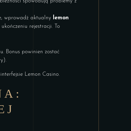
zbieżności spowodują problemy z
ie, wprowadź aktualny
lemon
ończeniu rejestracji. To
u. Bonus powinien zostać
y).
interfejsie Lemon Casino.
NA:
EJ