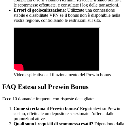
le scommesse effettuate, e consultate i log delle transazioni.
Errori di geolocalizzazione:
Utilizzate una connessione
stabile e disabilitate VPN se il bonus non è disponibile nella
vostra regione, controllando le restrizioni sul sito.
Video esplicativo sul funzionamento del Prewin bonus.
FAQ Estesa sul Prewin Bonus
Ecco 10 domande frequenti con risposte dettagliate:
Come si reclama il Prewin bonus?
Registratevi su Prewin
casino, effettuate un deposito e selezionate l’offerta dalle
promozioni attive.
Quali sono i requisiti di scommessa esatti?
Dipendono dalla