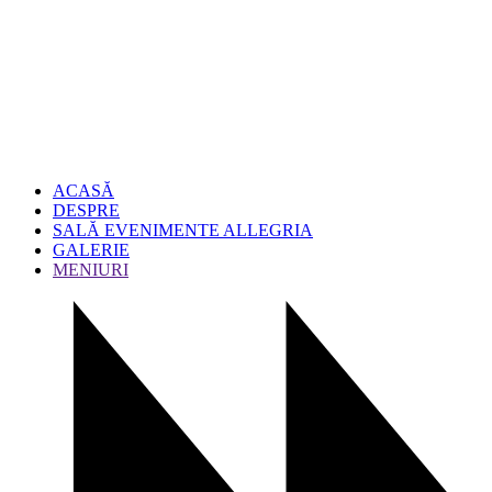
ACASĂ
DESPRE
SALĂ EVENIMENTE ALLEGRIA
GALERIE
MENIURI