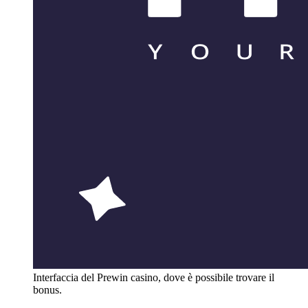
Interfaccia del Prewin casino, dove è possibile trovare il
bonus.