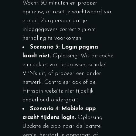
Wacht 30 minuten en probeer
opnieuw, of reset je wachtwoord via
e-mail. Zorg ervoor dat je
inloggegevens correct zijn om
herhaling te voorkomen.
Scenario 3: Login pagina
laadt niet.
Oplossing: Wis de cache
en cookies van je browser, schakel
VPN’s uit, of probeer een ander
netwerk. Controleer ook of de
Hitnspin website niet tijdelijk
onderhoud ondergaat.
Scenario 4: Mobiele app
crasht tijdens login.
Oplossing:
Update de app naar de laatste
versie, herstart je apparaat, of