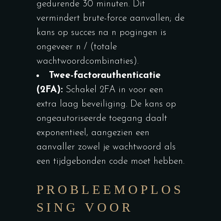
gedurende 30 minuten. Dit
vermindert brute-force aanvallen; de
kans op succes na n pogingen is
ongeveer n / (totale
wachtwoordcombinaties).
Twee-factorauthenticatie
(2FA):
Schakel 2FA in voor een
extra laag beveiliging. De kans op
ongeautoriseerde toegang daalt
exponentieel, aangezien een
aanvaller zowel je wachtwoord als
een tijdgebonden code moet hebben.
PROBLEEMOPLOS
SING VOOR