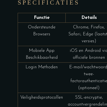
SPECIFICATIES
Functie
Details
Ondersteunde
Chrome, Firefox,
Browsers
Safari, Edge (laats
versies)
Mobiele App
iOS en Android vi
Beschikbaarheid
officiële bronnen
Login Methoden
E-mail/wachtwoord
twee-
factorauthenticati
(optioneel)
Veiligheidsprotocollen
SSL-encryptie,
accountvergrendeli