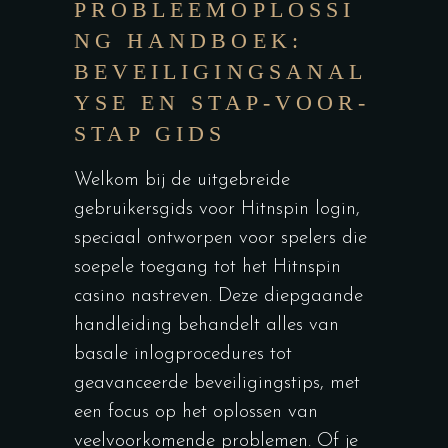
PROBLEEMOPLOSSI
NG HANDBOEK:
BEVEILIGINGSANAL
YSE EN STAP-VOOR-
STAP GIDS
Welkom bij de uitgebreide
gebruikersgids voor
Hitnspin login
,
speciaal ontworpen voor spelers die
soepele toegang tot het Hitnspin
casino nastreven. Deze diepgaande
handleiding behandelt alles van
basale inlogprocedures tot
geavanceerde beveiligingstips, met
een focus op het oplossen van
veelvoorkomende problemen. Of je