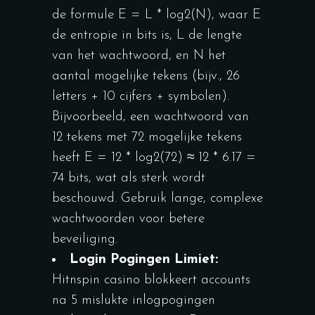
de formule E = L * log2(N), waar E
de entropie in bits is, L de lengte
van het wachtwoord, en N het
aantal mogelijke tekens (bijv., 26
letters + 10 cijfers + symbolen).
Bijvoorbeeld, een wachtwoord van
12 tekens met 72 mogelijke tekens
heeft E = 12 * log2(72) ≈ 12 * 6.17 =
74 bits, wat als sterk wordt
beschouwd. Gebruik lange, complexe
wachtwoorden voor betere
beveiliging.
Login Pogingen Limiet:
Hitnspin casino blokkeert accounts
na 5 mislukte inlogpogingen