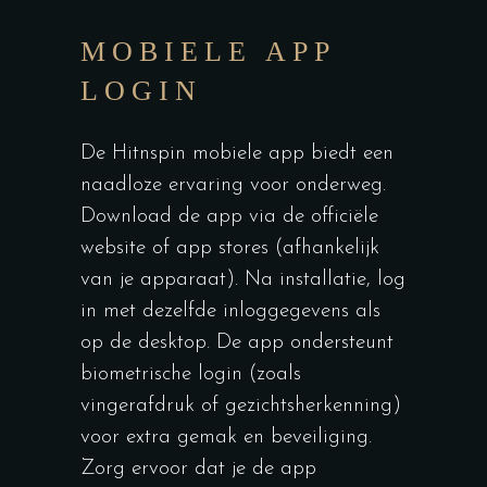
MOBIELE APP
LOGIN
De Hitnspin mobiele app biedt een
naadloze ervaring voor onderweg.
Download de app via de officiële
website of app stores (afhankelijk
van je apparaat). Na installatie, log
in met dezelfde inloggegevens als
op de desktop. De app ondersteunt
biometrische login (zoals
vingerafdruk of gezichtsherkenning)
voor extra gemak en beveiliging.
Zorg ervoor dat je de app