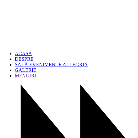
ACASĂ
DESPRE
SALĂ EVENIMENTE ALLEGRIA
GALERIE
MENIURI