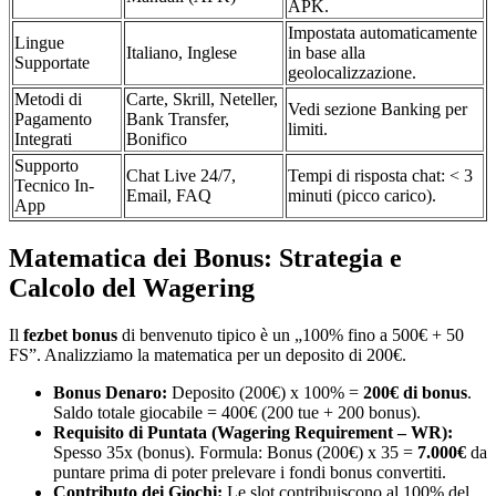
APK.
Impostata automaticamente
Lingue
Italiano, Inglese
in base alla
Supportate
geolocalizzazione.
Metodi di
Carte, Skrill, Neteller,
Vedi sezione Banking per
Pagamento
Bank Transfer,
limiti.
Integrati
Bonifico
Supporto
Chat Live 24/7,
Tempi di risposta chat: < 3
Tecnico In-
Email, FAQ
minuti (picco carico).
App
Matematica dei Bonus: Strategia e
Calcolo del Wagering
Il
fezbet bonus
di benvenuto tipico è un „100% fino a 500€ + 50
FS”. Analizziamo la matematica per un deposito di 200€.
Bonus Denaro:
Deposito (200€) x 100% =
200€ di bonus
.
Saldo totale giocabile = 400€ (200 tue + 200 bonus).
Requisito di Puntata (Wagering Requirement – WR):
Spesso 35x (bonus). Formula: Bonus (200€) x 35 =
7.000€
da
puntare prima di poter prelevare i fondi bonus convertiti.
Contributo dei Giochi:
Le slot contribuiscono al 100% del