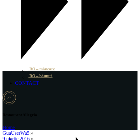
| RO – mâncare
| RO – băuturi
CONTACT
Restaurant Allegria
Home
GuaUserWa5
9 martie 2016