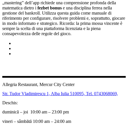
„mastering” dell’app richiede una comprensione profonda della
matematica dietro i
fezbet bonus
e una disciplina ferrea nella
gestione del bankroll. Utilizza questa guida come manuale di
riferimento per configurare, risolvere problemi e, soprattutto, giocare
in modo informato e strategico. Ricorda: la prima mossa vincente è
sempre la scelta di una piattaforma licenziata e la piena
consapevolezza delle regole del gioco.
Allegria Restaurant, Mercur City Center
Str. Tudor Vladimirescu 1, Alba Iulia 510095,
Tel. 0743068069,
Deschis:
duminică – joi 10:00 am – 23:00 pm
vineri – sâmbătă 10:00 am – 24:00 am