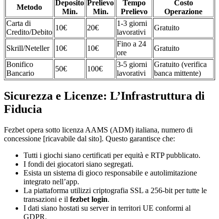
Deposito
Prelievo
Tempo
Costo
Metodo
Min.
Min.
Prelievo
Operazione
Carta di
1-3 giorni
10€
20€
Gratuito
Credito/Debito
lavorativi
Fino a 24
Skrill/Neteller
10€
10€
Gratuito
ore
Bonifico
3-5 giorni
Gratuito (verifica
50€
100€
Bancario
lavorativi
banca mittente)
Sicurezza e Licenze: L’Infrastruttura di
Fiducia
Fezbet opera sotto licenza AAMS (ADM) italiana, numero di
concessione [ricavabile dal sito]. Questo garantisce che:
Tutti i giochi siano certificati per equità e RTP pubblicato.
I fondi dei giocatori siano segregati.
Esista un sistema di gioco responsabile e autolimitazione
integrato nell’app.
La piattaforma utilizzi criptografia SSL a 256-bit per tutte le
transazioni e il
fezbet login
.
I dati siano hostati su server in territori UE conformi al
GDPR.