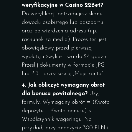
weryfikacyjne w Casino 22Bet?
Do weryfikacji potrzebujesz skanu
dowodu osobistego lub paszportu
oraz potwierdzenia adresu (np.
rachunek za media). Proces ten jest
obowiązkowy przed pierwszą
wypłatą i zwykle trwa do 24 godzin.
Prześlij dokumenty w formacie JPG
lub PDF przez sekcję „Moje konto”.
4. Jak obliczyć wymagany obrót
dla bonusu powitalnego?
Użyj
formuły: Wymagany obrót = (Kwota
depozytu + Kwota bonusu) ×
Współczynnik wageringu. Na
przykład, przy depozycie 300 PLN i