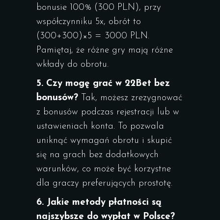
bonusie 100% (300 PLN), przy
współczynniku 5x, obrót to
(300+300)×5 = 3000 PLN.
Pamiętaj, że różne gry mają różne
wkłady do obrotu.
5. Czy mogę grać w 22Bet bez
bonusów?
Tak, możesz zrezygnować
z bonusów podczas rejestracji lub w
ustawieniach konta. To pozwala
uniknąć wymagań obrotu i skupić
się na grach bez dodatkowych
warunków, co może być korzystne
dla graczy preferujących prostotę.
6. Jakie metody płatności są
najszybsze do wypłat w Polsce?