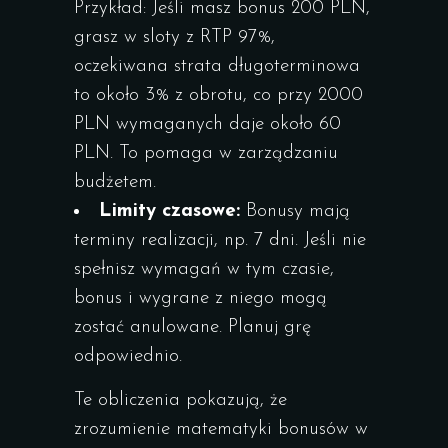
Przykład: Jeśli masz bonus 200 PLN,
grasz w sloty z RTP 97%,
oczekiwana strata długoterminowa
to około 3% z obrotu, co przy 2000
PLN wymaganych daje około 60
PLN. To pomaga w zarządzaniu
budżetem.
Limity czasowe:
Bonusy mają
terminy realizacji, np. 7 dni. Jeśli nie
spełnisz wymagań w tym czasie,
bonus i wygrane z niego mogą
zostać anulowane. Planuj grę
odpowiednio.
Te obliczenia pokazują, że
zrozumienie matematyki bonusów w