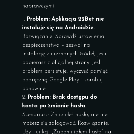
naprawczymi:
Problem: Aplikacja 22Bet nie
instaluje się na Androidzie.
Rozwiązanie: Sprawdź ustawienia
bezpieczeństwa – zezwól na
instalację z nieznanych źródeł, jeśli
pobierasz z oficjalnej strony. Jeśli
problem persistuje, wyczyść pamięć
podręczną Google Play i spróbuj
ponownie.
Problem: Brak dostępu do
konta po zmianie hasła.
Scenariusz: Zmieniłeś hasło, ale nie
możesz się zalogować. Rozwiązanie:
Użyj funkcji „Zapomniałem hasła” na