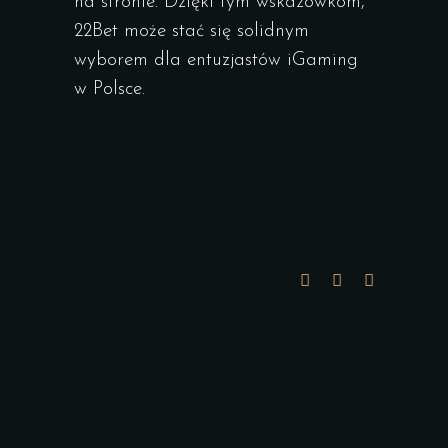
na stronie. Dzięki tym wskazówkom,
22Bet może stać się solidnym
wyborem dla entuzjastów iGaming
w Polsce.