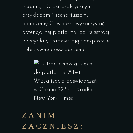
mobilną. Dzięki praktycznym
przykładom i scenariuszom,
pomożemy Ci w pełni wykorzystać
potencjał tej platformy, od rejestracji
po wypłaty, zapewniając bezpieczne
i efektywne doświadczenie.
Wizualizacja doświadczeń
w Casino 22Bet – źródło:
New York Times
ZANIM
ZACZNIESZ: