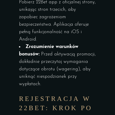
Pobierz 22Bet app z oficjalnej strony,
unikając stron trzecich, aby
zapobiec zagrożeniom
bezpieczeństwa. Aplikacja oferuje
pełną funkcjonalność na iOS i
Android.
Zrozumienie warunków
bonusów:
Przed aktywacją promocji,
dokładnie przeczytaj wymagania
dotyczące obrotu (wagering), aby
uniknąć niespodzianek przy
wypłatach.
REJESTRACJA W
22BET: KROK PO