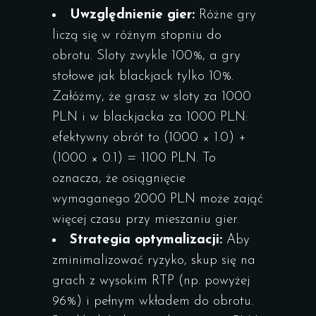
Uwzględnienie gier:
Różne gry
liczą się w różnym stopniu do
obrotu. Sloty zwykle 100%, a gry
stołowe jak blackjack tylko 10%.
Załóżmy, że grasz w sloty za 1000
PLN i w blackjacka za 1000 PLN:
efektywny obrót to (1000 × 1.0) +
(1000 × 0.1) = 1100 PLN. To
oznacza, że osiągnięcie
wymaganego 2000 PLN może zająć
więcej czasu przy mieszaniu gier.
Strategia optymalizacji:
Aby
zminimalizować ryzyko, skup się na
grach z wysokim RTP (np. powyżej
96%) i pełnym wkładem do obrotu.