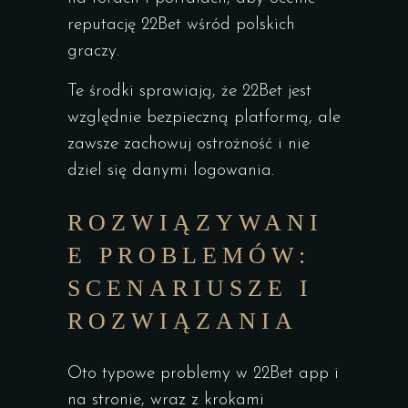
reputację 22Bet wśród polskich
graczy.
Te środki sprawiają, że 22Bet jest
względnie bezpieczną platformą, ale
zawsze zachowuj ostrożność i nie
dziel się danymi logowania.
ROZWIĄZYWANI
E PROBLEMÓW:
SCENARIUSZE I
ROZWIĄZANIA
Oto typowe problemy w 22Bet app i
na stronie, wraz z krokami