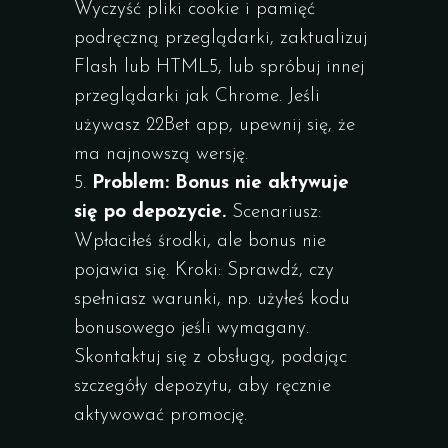
Wyczyść pliki cookie i pamięć
podręczną przeglądarki, zaktualizuj
Flash lub HTML5, lub spróbuj innej
przeglądarki jak Chrome. Jeśli
używasz 22Bet app, upewnij się, że
ma najnowszą wersję.
Problem: Bonus nie aktywuje
się po depozycie.
Scenariusz:
Wpłaciłeś środki, ale bonus nie
pojawia się. Kroki: Sprawdź, czy
spełniasz warunki, np. użyłeś kodu
bonusowego jeśli wymagany.
Skontaktuj się z obsługą, podając
szczegóły depozytu, aby ręcznie
aktywować promocję.