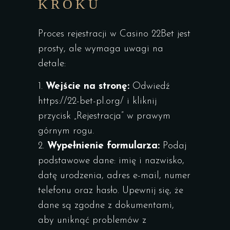
KROKU
Proces rejestracji w Casino 22Bet jest
prosty, ale wymaga uwagi na
detale:
Wejście na stronę:
Odwiedź
https://22-bet-pl.org/
i kliknij
przycisk „Rejestracja” w prawym
górnym rogu.
Wypełnienie formularza:
Podaj
podstawowe dane: imię i nazwisko,
datę urodzenia, adres e-mail, numer
telefonu oraz hasło. Upewnij się, że
dane są zgodne z dokumentami,
aby uniknąć problemów z