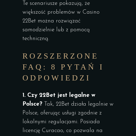
Te scenariusze pokazują, że
większość problemów w Casino
22Bet można rozwiązać
samodzielnie lub z pomocą
techniczną.
ROZSZERZONE
FAQ: 8 PYTAŃ I
ODPOWIEDZI
1. Czy 22Bet jest legalne w
Polsce?
Tak, 22Bet działa legalnie w
Polsce, oferując usługi zgodnie z
lokalnymi regulacjami. Posiada
licencję Curacao, co pozwala na