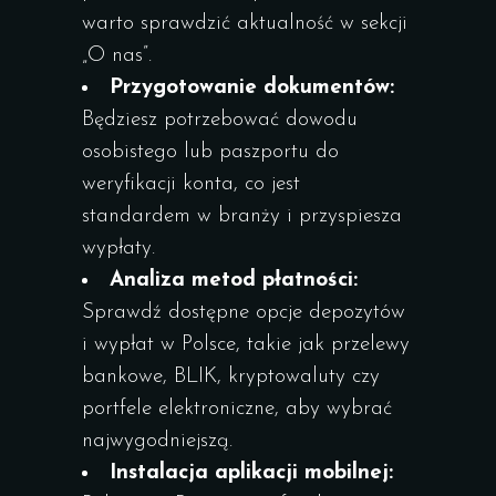
warto sprawdzić aktualność w sekcji
„O nas”.
Przygotowanie dokumentów:
Będziesz potrzebować dowodu
osobistego lub paszportu do
weryfikacji konta, co jest
standardem w branży i przyspiesza
wypłaty.
Analiza metod płatności:
Sprawdź dostępne opcje depozytów
i wypłat w Polsce, takie jak przelewy
bankowe, BLIK, kryptowaluty czy
portfele elektroniczne, aby wybrać
najwygodniejszą.
Instalacja aplikacji mobilnej: