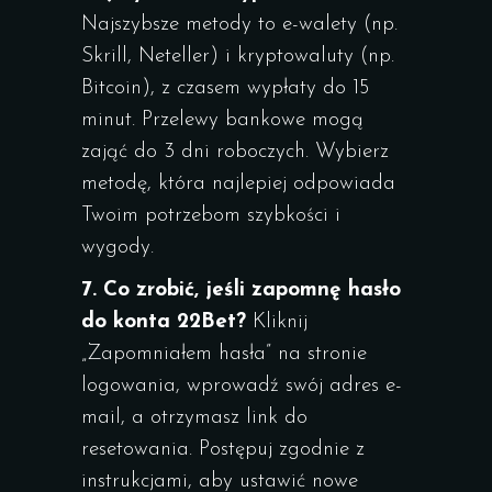
Najszybsze metody to e-walety (np.
Skrill, Neteller) i kryptowaluty (np.
Bitcoin), z czasem wypłaty do 15
minut. Przelewy bankowe mogą
zająć do 3 dni roboczych. Wybierz
metodę, która najlepiej odpowiada
Twoim potrzebom szybkości i
wygody.
7. Co zrobić, jeśli zapomnę hasło
do konta 22Bet?
Kliknij
„Zapomniałem hasła” na stronie
logowania, wprowadź swój adres e-
mail, a otrzymasz link do
resetowania. Postępuj zgodnie z
instrukcjami, aby ustawić nowe