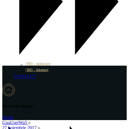
| RO – mâncare
| RO – băuturi
CONTACT
Restaurant Allegria
Home
GuaUserWa5
27 noiembrie 2017