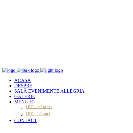
ACASĂ
DESPRE
SALĂ EVENIMENTE ALLEGRIA
GALERIE
MENIURI
| RO – mâncare
| RO – băuturi
CONTACT