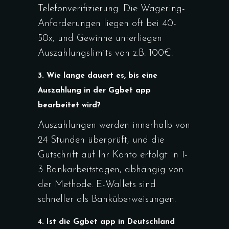
Telefonverifizierung. Die Wagering-
Anforderungen liegen oft bei 40-
50x, und Gewinne unterliegen
Auszahlungslimits von z.B. 100€.
3. Wie lange dauert es, bis eine
Auszahlung in der Ggbet app
bearbeitet wird?
Auszahlungen werden innerhalb von
24 Stunden überprüft, und die
Gutschrift auf Ihr Konto erfolgt in 1-
3 Bankarbeitstagen, abhängig von
der Methode. E-Wallets sind
schneller als Banküberweisungen.
4. Ist die Ggbet app in Deutschland