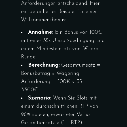
Anforderungen entscheidend. Hier
ein detailliertes Beispiel für einen
Willkommensbonus:
Annahme:
Ein Bonus von 100€
mit einer 35x Umsatzbedingung und
einem Mindesteinsatz von 5€ pro
Runde.
Berechnung:
Gesamtumsatz =
Bonusbetrag × Wagering-
Anforderung = 100€ × 35 =
3.500€.
Szenario:
Wenn Sie Slots mit
einem durchschnittlichen RTP von
96% spielen, erwarteter Verlust =
Gesamtumsatz × (1 – RTP) =