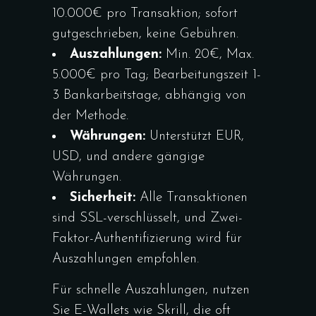
10.000€ pro Transaktion; sofort
gutgeschrieben, keine Gebühren.
Auszahlungen:
Min. 20€, Max.
5.000€ pro Tag; Bearbeitungszeit 1-
3 Bankarbeitstage, abhängig von
der Methode.
Währungen:
Unterstützt EUR,
USD, und andere gängige
Währungen.
Sicherheit:
Alle Transaktionen
sind SSL-verschlüsselt, und Zwei-
Faktor-Authentifizierung wird für
Auszahlungen empfohlen.
Für schnelle Auszahlungen, nutzen
Sie E-Wallets wie Skrill, die oft