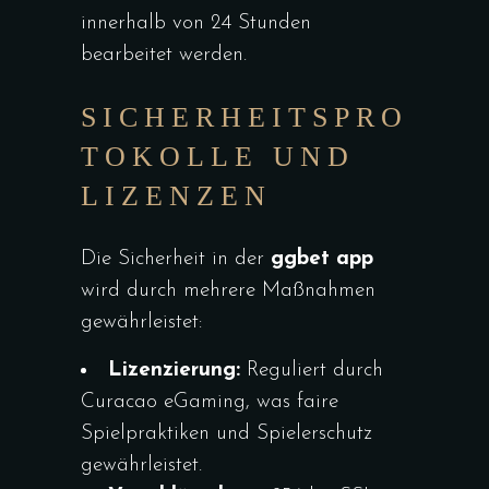
innerhalb von 24 Stunden
bearbeitet werden.
SICHERHEITSPRO
TOKOLLE UND
LIZENZEN
Die Sicherheit in der
ggbet app
wird durch mehrere Maßnahmen
gewährleistet:
Lizenzierung:
Reguliert durch
Curacao eGaming, was faire
Spielpraktiken und Spielerschutz
gewährleistet.