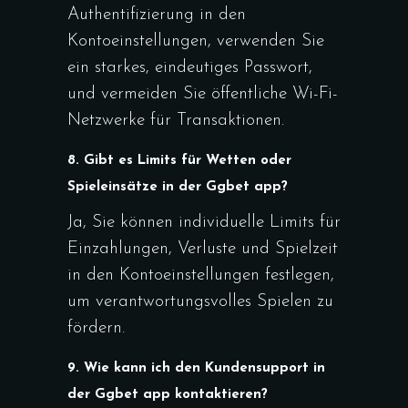
Authentifizierung in den
Kontoeinstellungen, verwenden Sie
ein starkes, eindeutiges Passwort,
und vermeiden Sie öffentliche Wi-Fi-
Netzwerke für Transaktionen.
8. Gibt es Limits für Wetten oder
Spieleinsätze in der Ggbet app?
Ja, Sie können individuelle Limits für
Einzahlungen, Verluste und Spielzeit
in den Kontoeinstellungen festlegen,
um verantwortungsvolles Spielen zu
fördern.
9. Wie kann ich den Kundensupport in
der Ggbet app kontaktieren?