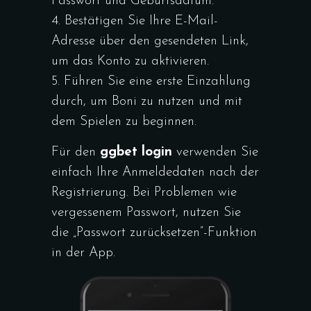
Passwort und Geburtsdatum.
Bestätigen Sie Ihre E-Mail-
Adresse über den gesendeten Link,
um das Konto zu aktivieren.
Führen Sie eine erste Einzahlung
durch, um Boni zu nutzen und mit
dem Spielen zu beginnen.
Für den
ggbet login
verwenden Sie
einfach Ihre Anmeldedaten nach der
Registrierung. Bei Problemen wie
vergessenem Passwort, nutzen Sie
die „Passwort zurücksetzen”-Funktion
in der App.