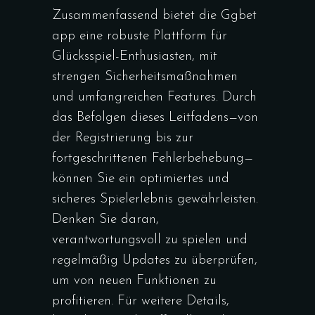
Zusammenfassend bietet die Ggbet
app eine robuste Plattform für
Glücksspiel-Enthusiasten, mit
strengen Sicherheitsmaßnahmen
und umfangreichen Features. Durch
das Befolgen dieses Leitfadens—von
der Registrierung bis zur
fortgeschrittenen Fehlerbehebung—
können Sie ein optimiertes und
sicheres Spielerlebnis gewährleisten.
Denken Sie daran,
verantwortungsvoll zu spielen und
regelmäßig Updates zu überprüfen,
um von neuen Funktionen zu
profitieren. Für weitere Details,