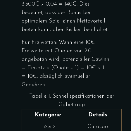
3.500€ × 0,04 = 140€. Dies
bedeutet, dass der Bonus bei
optimalem Spiel einen Nettovorteil
bieten kann, aber Risiken beinhaltet.
Für Freiwetten: Wenn eine 10€
Freiwette mit Quoten von 2.0
angeboten wird, potenzieller Gewinn
= Einsatz × (Quote – 1) = 10€ × 1
= 10€, abzüglich eventueller
Gebühren.
Tabelle 1: Schnellspezifikationen der
Ggbet app
Kategorie
Details
Lizenz
Curacao