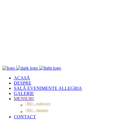
ACASĂ
DESPRE
SALĂ EVENIMENTE ALLEGRIA
GALERIE
MENIURI
| RO – mâncare
| RO – băuturi
CONTACT