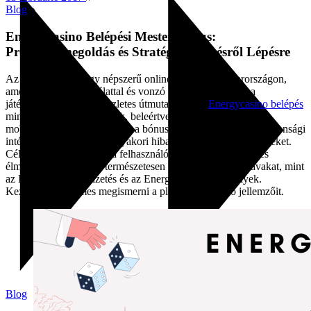
Blog
Energycasino Belépési Mesterkurzus:
Problémamegoldás és Stratégiák Lépésről Lépésre
Az Energycasino egy népszerű online kaszinó Magyarországon,
amely széles játékkínálattal és vonzó bónuszokkal várja a
játékosokat. Ebben a részletes útmutatóban az
Energycasino belépés
minden aspektusát feltárjuk, beleértve a regisztrációt, a
mobilalkalmazás használatát, a bónuszok matematikáját, a biztonsági
intézkedéseket, valamint gyakori hibaelhárítási forgatókönyveket.
Célunk, hogy segítsünk a felhasználóknak a zökkenőmentes
élményben, miközben természetesen beépítjük a kulcsszavakat, mint
az Energycasino kifizetés és az Energycasino vélemények.
Kezdésként érdemes megismerni a platform alapvető jellemzőit.
Blog