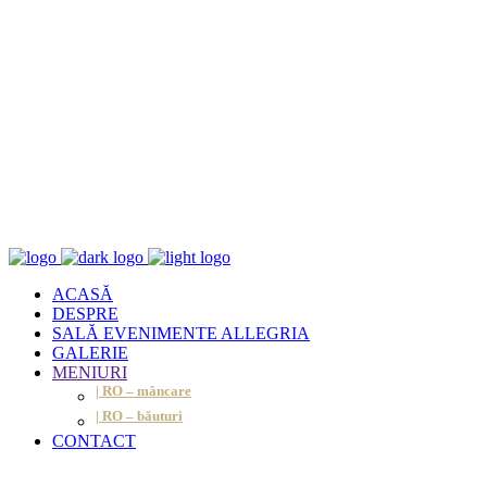
ACASĂ
DESPRE
SALĂ EVENIMENTE ALLEGRIA
GALERIE
MENIURI
| RO – mâncare
| RO – băuturi
CONTACT