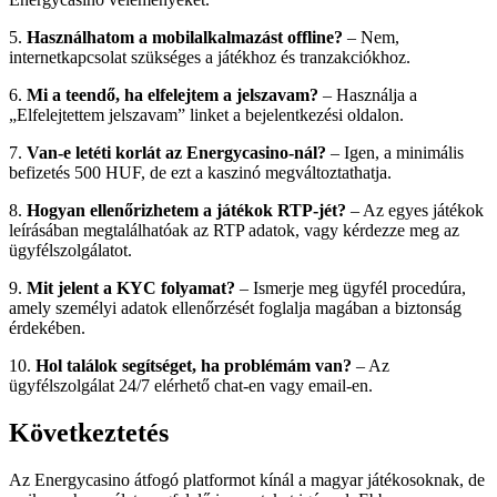
5.
Használhatom a mobilalkalmazást offline?
– Nem,
internetkapcsolat szükséges a játékhoz és tranzakciókhoz.
6.
Mi a teendő, ha elfelejtem a jelszavam?
– Használja a
„Elfelejtettem jelszavam” linket a bejelentkezési oldalon.
7.
Van-e letéti korlát az Energycasino-nál?
– Igen, a minimális
befizetés 500 HUF, de ezt a kaszinó megváltoztathatja.
8.
Hogyan ellenőrizhetem a játékok RTP-jét?
– Az egyes játékok
leírásában megtalálhatóak az RTP adatok, vagy kérdezze meg az
ügyfélszolgálatot.
9.
Mit jelent a KYC folyamat?
– Ismerje meg ügyfél procedúra,
amely személyi adatok ellenőrzését foglalja magában a biztonság
érdekében.
10.
Hol találok segítséget, ha problémám van?
– Az
ügyfélszolgálat 24/7 elérhető chat-en vagy email-en.
Következtetés
Az Energycasino átfogó platformot kínál a magyar játékosoknak, de