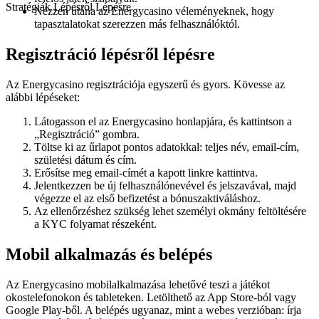
Stratégiák Lépésről Lépésre
Nézzen utána az Energycasino véleményeknek, hogy
tapasztalatokat szerezzen más felhasználóktól.
Regisztráció lépésről lépésre
Az Energycasino regisztrációja egyszerű és gyors. Kövesse az
alábbi lépéseket:
Látogasson el az Energycasino honlapjára, és kattintson a
„Regisztráció” gombra.
Töltse ki az űrlapot pontos adatokkal: teljes név, email-cím,
születési dátum és cím.
Erősítse meg email-címét a kapott linkre kattintva.
Jelentkezzen be új felhasználónevével és jelszavával, majd
végezze el az első befizetést a bónuszaktiváláshoz.
Az ellenőrzéshez szükség lehet személyi okmány feltöltésére
a KYC folyamat részeként.
Mobil alkalmazás és belépés
Az Energycasino mobilalkalmazása lehetővé teszi a játékot
okostelefonokon és tableteken. Letölthető az App Store-ból vagy
Google Play-ből. A belépés ugyanaz, mint a webes verzióban: írja