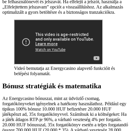
be felhasználónevét és jelszavát. Ha elfelejti a jelszót, használja a
„Elfelejtettem jelszavam” opciót a visszaállításhoz. Az alkalmazás
optimalizált a gyors betöltésre és a biztonságos tranzakciókra.
Videó bemutatja az Energycasino alapvető funkcióit és
belépési folyamatát.
Bónusz stratégiák és matematika
Az Energycasino bónuszai, mint az üdvözlő csomag,
forgatókönyveket igényelnek a hatékony használathoz. Például egy
tipikus 100% bónusz 10.000 HUF befizetésre 20.000 HUF
játékpénzt ad, 35x forgatókönyvvel. Számítsuk ki a költségeket: Ha
a játék átlagos RTP-je 96%, a várható veszteség 4% per forgatás.
20.000 HUF bónusszal, 35x forgatókönyv esetén a teljes forgatandó
összeg 700.000 HUF (20.000 * 35). A várható veszteség 28.000