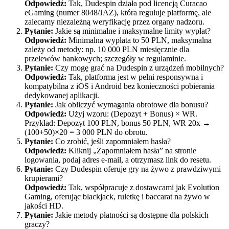
Odpowiedź:
Tak, Dudespin działa pod licencją Curacao
eGaming (numer 8048/JAZ), która reguluje platformę, ale
zalecamy niezależną weryfikację przez organy nadzoru.
Pytanie:
Jakie są minimalne i maksymalne limity wypłat?
Odpowiedź:
Minimalna wypłata to 50 PLN, maksymalna
zależy od metody: np. 10 000 PLN miesięcznie dla
przelewów bankowych; szczegóły w regulaminie.
Pytanie:
Czy mogę grać na Dudespin z urządzeń mobilnych?
Odpowiedź:
Tak, platforma jest w pełni responsywna i
kompatybilna z iOS i Android bez konieczności pobierania
dedykowanej aplikacji.
Pytanie:
Jak obliczyć wymagania obrotowe dla bonusu?
Odpowiedź:
Użyj wzoru: (Depozyt + Bonus) × WR.
Przykład: Depozyt 100 PLN, bonus 50 PLN, WR 20x →
(100+50)×20 = 3 000 PLN do obrotu.
Pytanie:
Co zrobić, jeśli zapomniałem hasła?
Odpowiedź:
Kliknij „Zapomniałem hasła” na stronie
logowania, podaj adres e-mail, a otrzymasz link do resetu.
Pytanie:
Czy Dudespin oferuje gry na żywo z prawdziwymi
krupierami?
Odpowiedź:
Tak, współpracuje z dostawcami jak Evolution
Gaming, oferując blackjack, ruletkę i baccarat na żywo w
jakości HD.
Pytanie:
Jakie metody płatności są dostępne dla polskich
graczy?