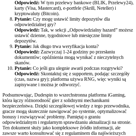
Odpowiedź:
W tym przelewy bankowe (BLIK, Przelewy24),
karty (Visa, Mastercard), e-portfele (Skrill, Neteller) i
kryptowaluty (Bitcoin).
Pytanie:
Czy mogę ustawić limity depozytów dla
odpowiedzialnej gry?
Odpowiedź:
Tak, w sekcji „Odpowiedzialny hazard” możesz
ustawić dzienne, tygodniowe lub miesięczne limity
depozytów.
Pytanie:
Jak długo trwa weryfikacja konta?
Odpowiedź:
Zazwyczaj 1-24 godziny po przesłaniu
dokumentów; opóźnienia mogą wynikać z nieczytelnych
skanów.
Pytanie:
Co jeśli gra ulegnie awarii podczas rozgrywki?
Odpowiedź:
Skontaktuj się z supportem, podając szczegóły
(czas, nazwa gry); platforma używa RNG, więc wyniki są
zapisywane i można je odtworzyć.
Podsumowując, Dudespin to wszechstronna platforma iGaming,
która łączy różnorodność gier z solidnymi mechanikami
bezpieczeństwa. Dzięki szczegółowej wiedzy z tego przewodnika,
gracze mogą skutecznie nawigować po systemie, optymalizować
bonusy i rozwiązywać problemy. Pamiętaj o graniu
odpowiedzialnym i regularnym sprawdzaniu aktualizacji na stronie.
Ten dokument służy jako kompleksowe źródło informacji, ale
zawsze warto konsultować się z regulaminem dla najświeższych