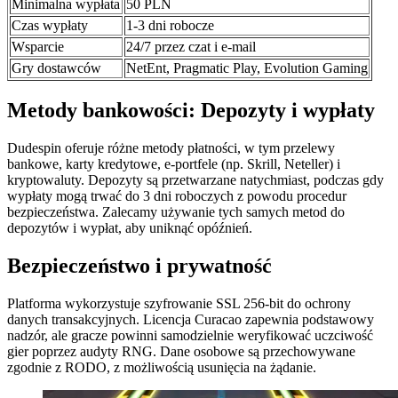
Minimalna wypłata
50 PLN
Czas wypłaty
1-3 dni robocze
Wsparcie
24/7 przez czat i e-mail
Gry dostawców
NetEnt, Pragmatic Play, Evolution Gaming
Metody bankowości: Depozyty i wypłaty
Dudespin oferuje różne metody płatności, w tym przelewy
bankowe, karty kredytowe, e-portfele (np. Skrill, Neteller) i
kryptowaluty. Depozyty są przetwarzane natychmiast, podczas gdy
wypłaty mogą trwać do 3 dni roboczych z powodu procedur
bezpieczeństwa. Zalecamy używanie tych samych metod do
depozytów i wypłat, aby uniknąć opóźnień.
Bezpieczeństwo i prywatność
Platforma wykorzystuje szyfrowanie SSL 256-bit do ochrony
danych transakcyjnych. Licencja Curacao zapewnia podstawowy
nadzór, ale gracze powinni samodzielnie weryfikować uczciwość
gier poprzez audyty RNG. Dane osobowe są przechowywane
zgodnie z RODO, z możliwością usunięcia na żądanie.