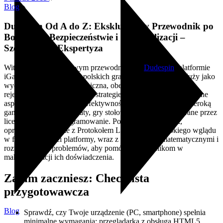
Blog
Dudespin Od A do Z: Ekskluzywny Przewodnik po
Bonusach, Bezpieczeństwie i Optymalizacji –
Szczegółowa Ekspertyza
Witamy w kompleksowym przewodniku po
Dudespin
, platformie
iGaming skierowanej do polskich graczy. Ten dokument służy jako
wyczerpująca analiza techniczna, obejmująca wszystko od
rejestracji po zaawansowane strategie, z naciskiem na praktyczne
aspekty bezpieczeństwa i efektywności. Dudespin oferuje szeroką
gamę gier, w tym automaty, gry stołowe i na żywo, wspierane przez
licencjonowane oprogramowanie. Poniższy przewodnik,
opracowany zgodnie z Protokołem L, dostarcza głębokiego wglądu
w funkcjonalności platformy, wraz z przykładami matematycznymi i
rozwiązaniami problemów, aby pomóc użytkownikom w
maksymalizacji ich doświadczenia.
Zanim zaczniesz: Checklista
przygotowawcza
Blog
Sprawdź, czy Twoje urządzenie (PC, smartphone) spełnia
minimalne wymagania: przeglądarka z obsługą HTML5,