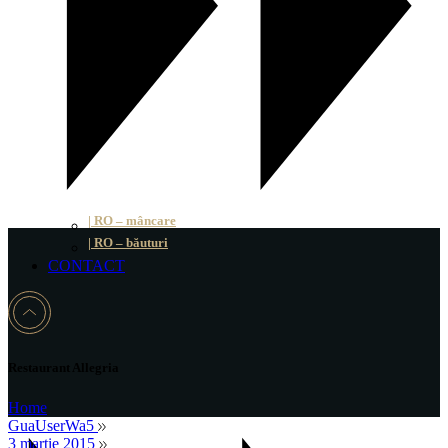
| RO – mâncare
| RO – băuturi
CONTACT
Restaurant Allegria
Home
GuaUserWa5
3 martie 2015