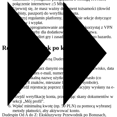
połączenie internetowe ≥5 Mbps.
Upewnij się, że masz ważny dokument tożsamości (dowód
osobisty, paszport) do weryfikacji konta.
Przejrzyj regulamin platformy, szczególnie sekcje dotyczące
bonusów i wypłat.
Zainstaluj oprogramowanie antywirusowe i korzystaj z VPN
w razie potrzeby dla dodatkowego bezpieczeństwa.
Określ swój budżet gry i zasady odpowiedzialnego hazardu.
Rejestracja: Krok po kroku
Wejdź na stronę główną Dudespin i kliknij przycisk
„Zarejestruj się”.
Wypełnij formularz danymi osobowymi: imię, nazwisko, data
urodzenia, adres e-mail, numer telefonu.
Utwórz unikalną nazwę użytkownika i silne hasło (co
najmniej 8 znaków, mieszane litery, cyfry, symbole).
Potwierdź rejestrację poprzez link aktywacyjny wysłany na e-
mail.
Przejdź weryfikację konta, przesyłając skany dokumentów w
sekcji „Mój profil”.
Wpłać minimalną kwotę (np. 50 PLN) za pomocą wybranej
metody płatności, aby aktywować konto.
Dudespin Od A do Z: Ekskluzywny Przewodnik po Bonusach,