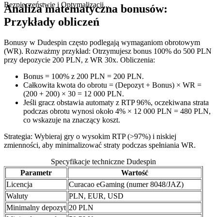
Bezpieczeństwie i Optymalizacji...
Analiza matematyczna bonusów:
Przykłady obliczeń
Bonusy w Dudespin często podlegają wymaganiom obrotowym
(WR). Rozważmy przykład: Otrzymujesz bonus 100% do 500 PLN
przy depozycie 200 PLN, z WR 30x. Obliczenia:
Bonus = 100% z 200 PLN = 200 PLN.
Całkowita kwota do obrotu = (Depozyt + Bonus) × WR =
(200 + 200) × 30 = 12 000 PLN.
Jeśli gracz obstawia automaty z RTP 96%, oczekiwana strata
podczas obrotu wynosi około 4% × 12 000 PLN = 480 PLN,
co wskazuje na znaczący koszt.
Strategia: Wybieraj gry o wysokim RTP (>97%) i niskiej
zmienności, aby minimalizować straty podczas spełniania WR.
Specyfikacje techniczne Dudespin
Parametr
Wartość
Licencja
Curacao eGaming (numer 8048/JAZ)
Waluty
PLN, EUR, USD
Minimalny depozyt
20 PLN