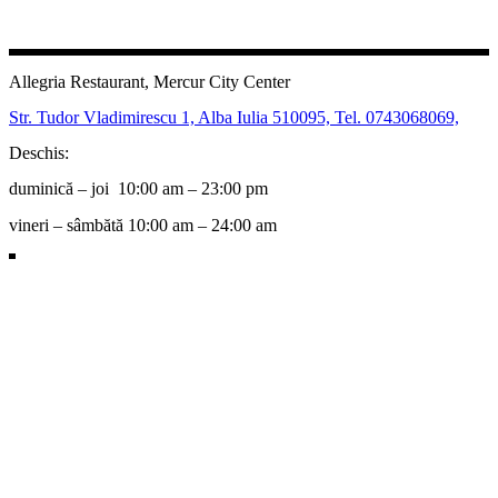
Allegria Restaurant, Mercur City Center
Str. Tudor Vladimirescu 1, Alba Iulia 510095,
Tel. 0743068069,
Deschis:
duminică – joi 10:00 am – 23:00 pm
vineri – sâmbătă 10:00 am – 24:00 am