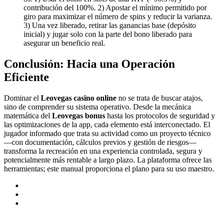
contribución del 100%. 2) Apostar el mínimo permitido por
giro para maximizar el número de spins y reducir la varianza.
3) Una vez liberado, retirar las ganancias base (depósito
inicial) y jugar solo con la parte del bono liberado para
asegurar un beneficio real.
Conclusión: Hacia una Operación
Eficiente
Dominar el
Leovegas casino online
no se trata de buscar atajos,
sino de comprender su sistema operativo. Desde la mecánica
matemática del
Leovegas bonus
hasta los protocolos de seguridad y
las optimizaciones de la app, cada elemento está interconectado. El
jugador informado que trata su actividad como un proyecto técnico
—con documentación, cálculos previos y gestión de riesgos—
transforma la recreación en una experiencia controlada, segura y
potencialmente más rentable a largo plazo. La plataforma ofrece las
herramientas; este manual proporciona el plano para su uso maestro.