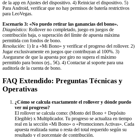
de la app en Ajustes del dispositivo. 4) Reiniciar el dispositivo. 5)
Para Android, verificar que no hay permisos de batería restrictivos
para LeoVegas.
Escenario 3: «No puedo retirar las ganancias del bono».
Diagnóstico:
Rollover no completado, juego en juegos de
contribución baja, o superación del límite de apuesta máxima
permitida con fondos de bono.
Resolución:
1) Ir a «Mi Bono» y verificar el progreso del rollover. 2)
Jugar exclusivamente en juegos que contribuyan al 100%. 3)
Asegurarse de que la apuesta por giro no supera el máximo
permitido para bonos (ej., 5€). 4) Contactar al soporte para una
auditoría de la cuenta de bono.
FAQ Extendido: Preguntas Técnicas y
Operativas
¿Cómo se calcula exactamente el rollover y dónde puedo
ver mi progreso?
El rollover se calcula como: (Monto del Bono + Depósito
Elegible) x Multiplicador. Tu progreso se actualiza en tiempo
real en la sección «Mi Bono» o «Promociones Activas». Cada
apuesta realizada suma o resta del total requerido según su
resultado y el porcentaje de contribución.