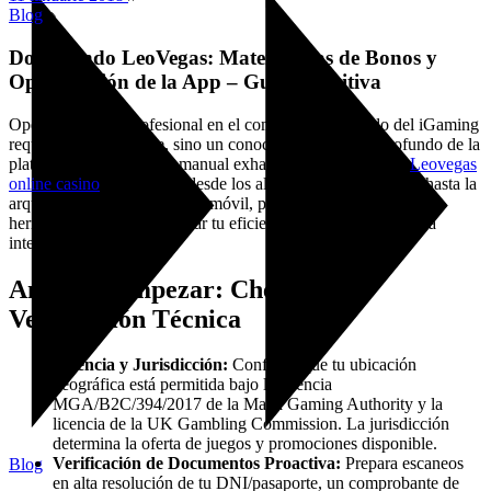
Blog
Dominando LeoVegas: Matemáticas de Bonos y
Optimización de la App – Guía Definitiva
Operar como un profesional en el competitivo mercado del iGaming
requiere no solo suerte, sino un conocimiento técnico profundo de la
plataforma elegida. Este manual exhaustivo desmenuza el
Leovegas
online casino
, analizando desde los algoritmos de sus bonos hasta la
arquitectura de su aplicación móvil, proporcionándote las
herramientas para maximizar tu eficiencia y seguridad en cada
interacción.
Antes de Empezar: Checklist de
Verificación Técnica
Licencia y Jurisdicción:
Confirma que tu ubicación
geográfica está permitida bajo la licencia
MGA/B2C/394/2017 de la Malta Gaming Authority y la
licencia de la UK Gambling Commission. La jurisdicción
determina la oferta de juegos y promociones disponible.
Verificación de Documentos Proactiva:
Prepara escaneos
Blog
en alta resolución de tu DNI/pasaporte, un comprobante de