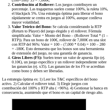
(100+100)*35 = 7,000€.
Contribución al Rollover:
Los juegos contribuyen un
porcentaje. Las tragaperras suelen contar 100%, la ruleta 10%,
el blackjack 5%. Una estrategia óptima para liberar el bono
rápidamente se centra en juegos al 100%, aunque conlleva
mayor volatilidad.
Valor Teórico del Bono:
Se calcula considerando la RTP
(Return to Player) del juego elegido y el rollover. Fórmula
simplificada: Valor = Monto del Bono – (Rollover Total * (1 –
RTP)). Para un bono de 100€, rollover de 7,000€ en una slot
con RTP del 96%: Valor = 100 – (7,000 * 0.04) = 100 – 280
= -180€. Esto demuestra que los bonos son una herramienta
de extensión del juego, no una garantía de ganancia.
Giros Libres (FS):
Suelen tener un valor de apuesta fijo (ej.
0.10€), un juego específico y un rollover independiente sobre
las ganancias (ej. x35). Las ganancias de los FS se acreditan
como bono y deben ser liberadas.
La estrategia óptima es: 1) Leer los T&C específicos del bono
activo. 2) Calcular el rollover total. 3) Elegir juegos con
contribución del 100% y RTP alta ( >96%). 4) Gestionar la banca en
consecuencia, asumiendo que el bono es un capital de riesgo alto.