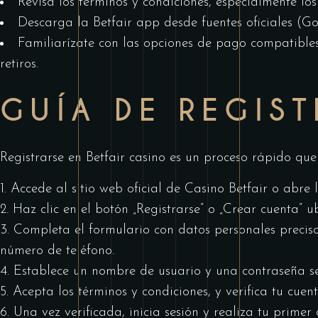
Revisa los términos y condiciones, especialmente los
Descarga la Betfair app desde fuentes oficiales (G
Familiarízate con las opciones de pago compatibles, 
retiros.
GUÍA DE REGIS
Registrarse en Betfair casino es un proceso rápido que
Accede al sitio web oficial de Casino Betfair o abre l
Haz clic en el botón „Registrarse” o „Crear cuenta” 
Completa el formulario con datos personales preciso
número de teléfono.
Establece un nombre de usuario y una contraseña s
Acepta los términos y condiciones, y verifica tu cu
Una vez verificada, inicia sesión y realiza tu primer