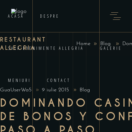
ACASĂ
DESPRE
RESTAURANT
Home
Blog
Dom
ALLEGRIA
SALĂ EVENIMENTE ALLEGRIA
GALERIE
MENIURI
CONTACT
GuaUserWa5
9 iulie 2015
Blog
DOMINANDO CASIN
DE BONOS Y CONF
PASO A PASO