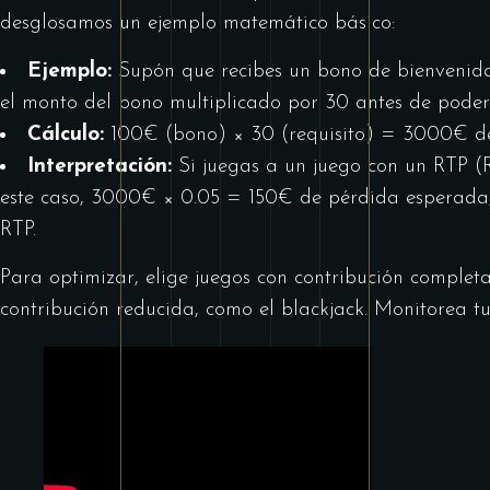
desglosamos un ejemplo matemático básico:
Ejemplo:
Supón que recibes un bono de bienvenida 
el monto del bono multiplicado por 30 antes de poder 
Cálculo:
100€ (bono) × 30 (requisito) = 3000€ de 
Interpretación:
Si juegas a un juego con un RTP (R
este caso, 3000€ × 0.05 = 150€ de pérdida esperada, p
RTP.
Para optimizar, elige juegos con contribución comple
contribución reducida, como el blackjack. Monitorea tu