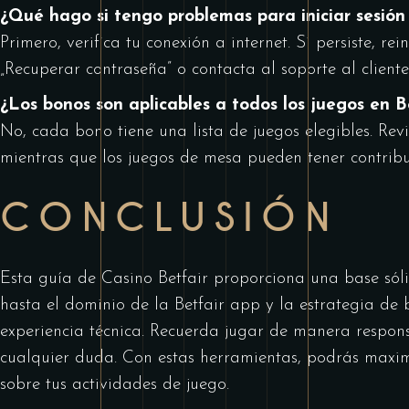
¿Qué hago si tengo problemas para iniciar sesión
Primero, verifica tu conexión a internet. Si persiste, r
„Recuperar contraseña” o contacta al soporte al cliente
¿Los bonos son aplicables a todos los juegos en B
No, cada bono tiene una lista de juegos elegibles. Re
mientras que los juegos de mesa pueden tener contribu
CONCLUSIÓN
Esta guía de Casino Betfair proporciona una base sóli
hasta el dominio de la Betfair app y la estrategia de
experiencia técnica. Recuerda jugar de manera respons
cualquier duda. Con estas herramientas, podrás maximi
sobre tus actividades de juego.