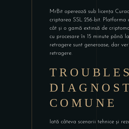
MrBit operează sub licența Curaca
criptarea SSL 256-bit. Platforma 
cât și o gamă extinsă de criptomon
cu procesare în 15 minute până la 
retragere sunt generoase, dar ver
retragere.
TROUBLE
DIAGNOS
COMUNE
Iată câteva scenarii tehnice și rezo