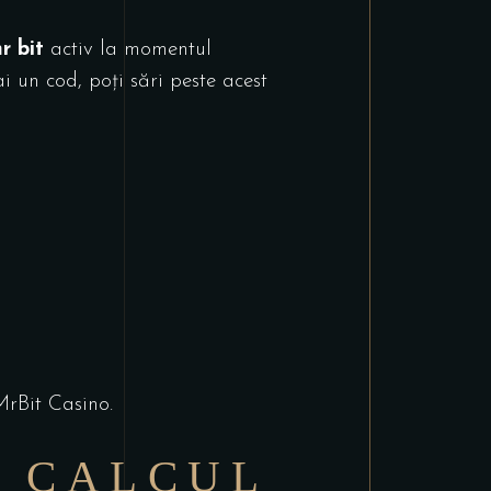
r bit
activ la momentul
i un cod, poți sări peste acest
MrBit Casino.
: CALCUL