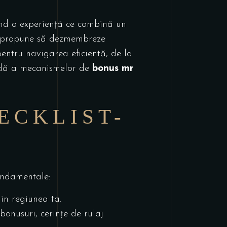
ind o experiență ce combină un
și propune să dezmembreze
entru navigarea eficientă, de la
undă a mecanismelor de
bonus mr
ECKLIST-
undamentale:
in regiunea ta.
onusuri, cerințe de rulaj