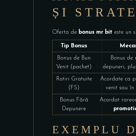
ȘI STRAT
Oferta de
bonus mr bit
este un 
Tip Bonus
Mecan
Bonus de Bun
Bonus de 
Venit (pachet)
depuneri, pl
Rotiri Gratuite
Acordate ca p
(FS)
venit sau î
Bonus Fără
Acordat rareor
Depunere
promotio
EXEMPLU D