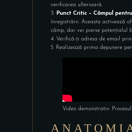
verificarea ulterioară.
Punct Critic – Câmpul pentr
înregistrării. Aceasta activează o
câmp, dar vei pierse potențialul 
Verifică-ți adresa de email prin
Realizează prima depunere pent
Video demonstrativ: Procesul
ANATOMI