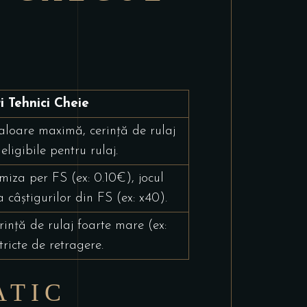
 Tehnici Cheie
aloare maximă, cerință de rulaj
 eligibile pentru rulaj.
iza per FS (ex: 0.10€), jocul
 câștigurilor din FS (ex: x40).
rință de rulaj foarte mare (ex:
stricte de retragere.
ATIC