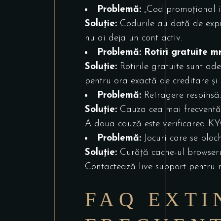
Problemă:
„Cod promoțional in
Soluție:
Codurile au dată de expir
nu ai deja un cont activ.
Problemă:
Rotiri gratuite mr
Soluție:
Rotirile gratuite sunt ade
pentru ora exactă de creditare și 
Problemă:
Retragere respinsă.
Soluție:
Cauza cea mai frecventă es
A doua cauză este verificarea KY
Problemă:
Jocuri care se bloc
Soluție:
Curăță cache-ul browserul
Contactează live support pentru re
FAQ EXTI