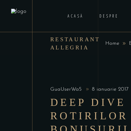
ACASĂ
DESPRE
RESTAURANT
Home
ALLEGRIA
GuaUserWa5
8 ianuarie 2017
DEEP DIVE
ROTIRILOR
BONUSURI