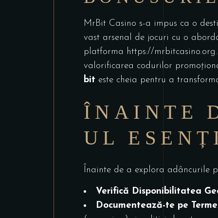
MrBit Casino s-a impus ca o dest
vast arsenal de jocuri cu o abor
platforma
https://mrbitcasino.org.
valorificarea codurilor promoțio
bit
este cheia pentru a transforma 
ÎNAINTE 
UL ESENȚ
Înainte de a explora adâncurile 
Verifică Disponibilitatea Ge
Documentează-te pe Termeni