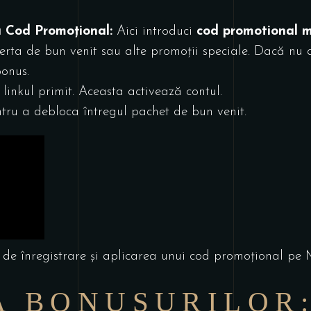
u Cod Promoțional:
Aici introduci
cod promotional m
ferta de bun venit sau alte promoții speciale. Dacă nu a
bonus.
 linkul primit. Aceasta activează contul.
ru a debloca întregul pachet de bun venit.
 de înregistrare și aplicarea unui cod promoțional pe 
A BONUSURILOR