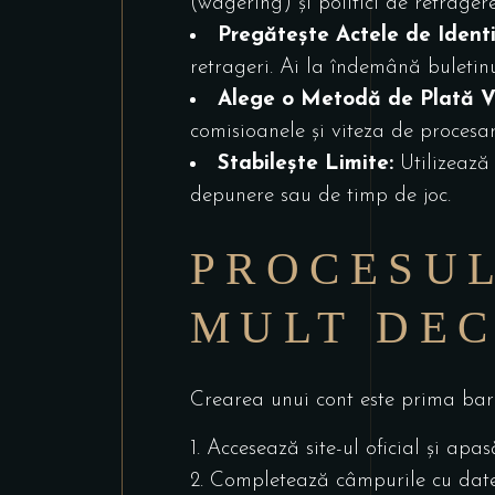
(wagering) și politici de retragere
Pregătește Actele de Identi
retrageri. Ai la îndemână buletin
Alege o Metodă de Plată Ve
comisioanele și viteza de procesar
Stabilește Limite:
Utilizează 
depunere sau de timp de joc.
PROCESUL
MULT DE
Crearea unui cont este prima bari
Accesează site-ul oficial și apas
Completează câmpurile cu date 