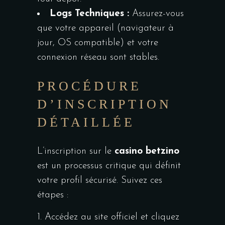
Logs Techniques :
Assurez-vous
que votre appareil (navigateur à
jour, OS compatible) et votre
connexion réseau sont stables.
PROCÉDURE
D’INSCRIPTION
DÉTAILLÉE
L’inscription sur le
casino betzino
est un processus critique qui définit
votre profil sécurisé. Suivez ces
étapes :
Accédez au site officiel et cliquez