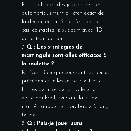
R : La plupart des jeux reprennent
automatiquement à l’état exact de
la déconnexion. Si ce n’est pas le
cas, contactez le support avec l’ID
de la transaction.
Q : Les stratégies de
martingale sont-elles efficaces à
la roulette ?
R : Non. Bien que couvrant les pertes
précédentes, elles se heurtent aux
limites de mise de la table et à
votre bankroll, rendant la ruine
mathématiquement probable à long
terme.
Q : Puis-je jouer sans