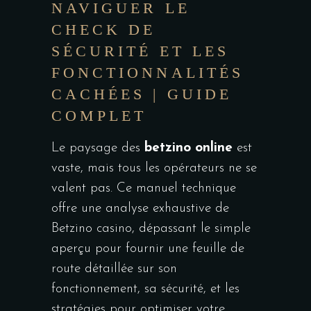
NAVIGUER LE
CHECK DE
SÉCURITÉ ET LES
FONCTIONNALITÉS
CACHÉES | GUIDE
COMPLET
Le paysage des
betzino online
est
vaste, mais tous les opérateurs ne se
valent pas. Ce manuel technique
offre une analyse exhaustive de
Betzino casino
, dépassant le simple
aperçu pour fournir une feuille de
route détaillée sur son
fonctionnement, sa sécurité, et les
stratégies pour optimiser votre