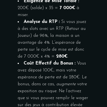
Exigence de Mise Totale :
200€ (solde) x 35 =
7 000€
à
miser.
Analyse du RTP :
Si vous jouez
à des slots avec un RTP (Retour au
Joueur) de 96%, la maison a un
avantage de 4%. L’espérance de
perte sur le cycle de mise est donc
de 7 000€ x 4% =
280€
.
Coût Effectif du Bonus :
Vous
avez déposé 100€, mais votre
espérance de perte est de 280€. Le
bonus, dans ce cas,
augmente
votre
exposition au risque. Ne l’activez
que si vous pouvez remplir le wager
sur des jeux à contribution élevée