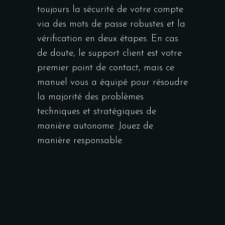
toujours la sécurité de votre compte
via des mots de passe robustes et la
vérification en deux étapes. En cas
de doute, le support client est votre
premier point de contact, mais ce
manuel vous a équipé pour résoudre
la majorité des problèmes
techniques et stratégiques de
manière autonome. Jouez de
manière responsable.