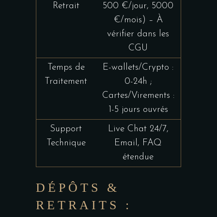
Retrait
500 €/jour, 5000
€/mois) – À
vérifier dans les
CGU
Temps de
E-wallets/Crypto :
Traitement
0-24h ;
Cartes/Virements :
1-5 jours ouvrés
Support
Live Chat 24/7,
Technique
Email, FAQ
étendue
DÉPÔTS &
RETRAITS :