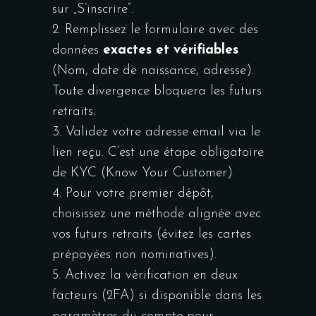
sur „S’inscrire”.
Remplissez le formulaire avec des
données
exactes et vérifiables
(Nom, date de naissance, adresse).
Toute divergence bloquera les futurs
retraits.
Validez votre adresse email via le
lien reçu. C’est une étape obligatoire
de KYC (Know Your Customer).
Pour votre premier dépôt,
choisissez une méthode alignée avec
vos futurs retraits (évitez les cartes
prépayées non nominatives).
Activez la vérification en deux
facteurs (2FA) si disponible dans les