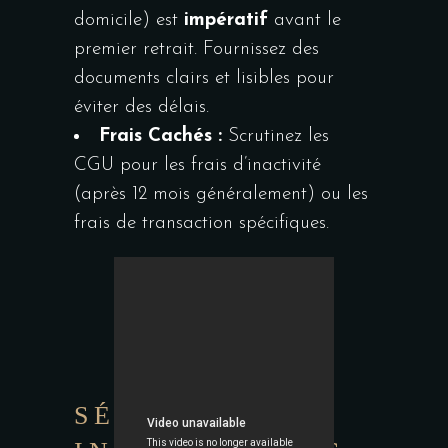
domicile) est
impératif
avant le
premier retrait. Fournissez des
documents clairs et lisibles pour
éviter des délais.
Frais Cachés :
Scrutinez les
CGU pour les frais d’inactivité
(après 12 mois généralement) ou les
frais de transaction spécifiques.
Vidéo explicative sur les
mécaniques des bonus et
le calcul des mises
(Wagering).
SÉCURITÉ ET