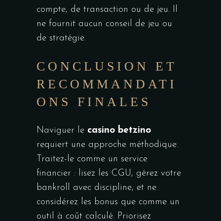
compte, de transaction ou de jeu. Il
ne fournit aucun conseil de jeu ou
de stratégie.
CONCLUSION ET
RECOMMANDATI
ONS FINALES
Naviguer le
casino betzino
requiert une approche méthodique.
Traitez-le comme un service
financier : lisez les CGU, gérez votre
bankroll avec discipline, et ne
considérez les bonus que comme un
outil à coût calculé. Priorisez