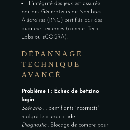
L’intégrité des jeux est assurée
par des Générateurs de Nombres
Aléatoires (RNG) certifiés par des
auditeurs externes (comme iTech
Labs ou eCOGRA).
DÉPANNAGE
TECHNIQUE
AVANCÉ
Problème 1 : Échec de
betzino
login
.
Scénario :
„Identifiants incorrects”
malgré leur exactitude.
Diagnostic :
Blocage de compte pour