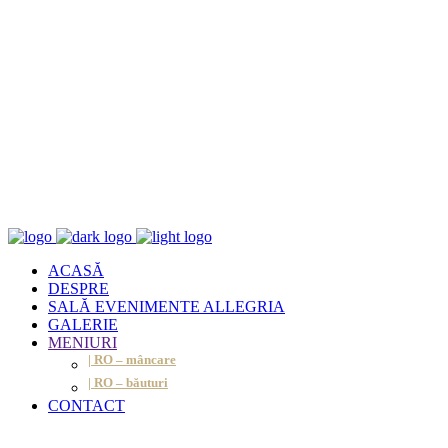
ACASĂ
DESPRE
SALĂ EVENIMENTE ALLEGRIA
GALERIE
MENIURI
| RO – mâncare
| RO – băuturi
CONTACT