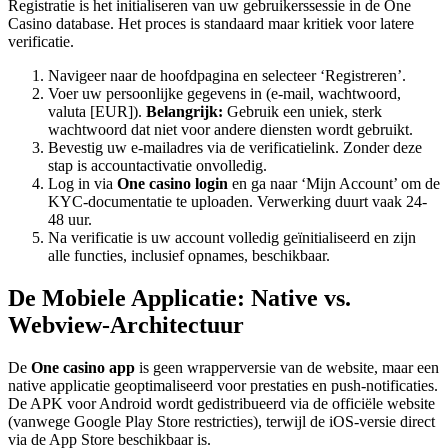
Registratie is het initialiseren van uw gebruikerssessie in de One
Casino database. Het proces is standaard maar kritiek voor latere
verificatie.
Navigeer naar de hoofdpagina en selecteer ‘Registreren’.
Voer uw persoonlijke gegevens in (e-mail, wachtwoord,
valuta [EUR]).
Belangrijk:
Gebruik een uniek, sterk
wachtwoord dat niet voor andere diensten wordt gebruikt.
Bevestig uw e-mailadres via de verificatielink. Zonder deze
stap is accountactivatie onvolledig.
Log in via
One casino login
en ga naar ‘Mijn Account’ om de
KYC-documentatie te uploaden. Verwerking duurt vaak 24-
48 uur.
Na verificatie is uw account volledig geïnitialiseerd en zijn
alle functies, inclusief opnames, beschikbaar.
De Mobiele Applicatie: Native vs.
Webview-Architectuur
De
One casino app
is geen wrapperversie van de website, maar een
native applicatie geoptimaliseerd voor prestaties en push-notificaties.
De APK voor Android wordt gedistribueerd via de officiële website
(vanwege Google Play Store restricties), terwijl de iOS-versie direct
via de App Store beschikbaar is.