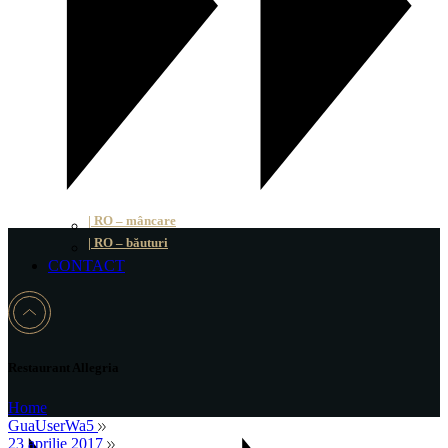
| RO – mâncare
| RO – băuturi
CONTACT
Restaurant Allegria
Home
GuaUserWa5
23 aprilie 2017