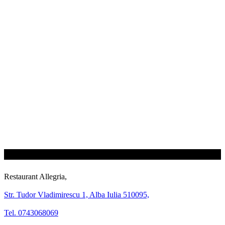
Restaurant Allegria,
Str. Tudor Vladimirescu 1, Alba Iulia 510095,
Tel. 0743068069