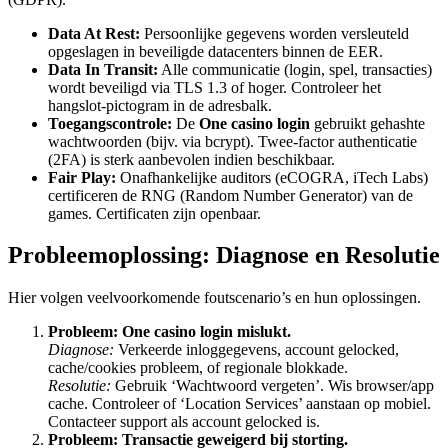
Data At Rest:
Persoonlijke gegevens worden versleuteld
opgeslagen in beveiligde datacenters binnen de EER.
Data In Transit:
Alle communicatie (login, spel, transacties)
wordt beveiligd via TLS 1.3 of hoger. Controleer het
hangslot-pictogram in de adresbalk.
Toegangscontrole:
De
One casino login
gebruikt gehashte
wachtwoorden (bijv. via bcrypt). Twee-factor authenticatie
(2FA) is sterk aanbevolen indien beschikbaar.
Fair Play:
Onafhankelijke auditors (eCOGRA, iTech Labs)
certificeren de RNG (Random Number Generator) van de
games. Certificaten zijn openbaar.
Probleemoplossing: Diagnose en Resolutie
Hier volgen veelvoorkomende foutscenario’s en hun oplossingen.
Probleem:
One casino login
mislukt.
Diagnose:
Verkeerde inloggegevens, account gelocked,
cache/cookies probleem, of regionale blokkade.
Resolutie:
Gebruik ‘Wachtwoord vergeten’. Wis browser/app
cache. Controleer of ‘Location Services’ aanstaan op mobiel.
Contacteer support als account gelocked is.
Probleem: Transactie geweigerd bij storting.