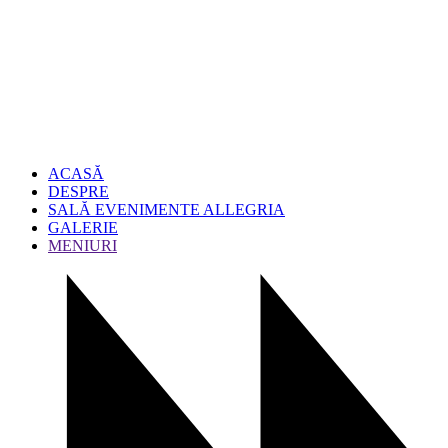
ACASĂ
DESPRE
SALĂ EVENIMENTE ALLEGRIA
GALERIE
MENIURI