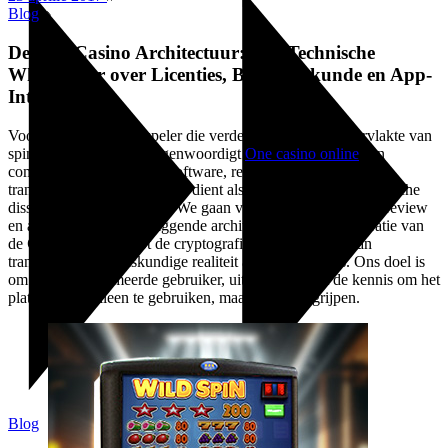
Blog
De One Casino Architectuur: Een Technische
Whitepaper over Licenties, Bonuswiskunde en App-
Integratie
Voor de Nederlandse speler die verder kijkt dan de oppervlakte van
spins en bonussen, vertegenwoordigt
One casino online
een
complex ecosysteem van software, regelgeving en financiële
transacties. Deze whitepaper dient als een diepgaande, technische
dissectie van het platform. We gaan verder dan de standaardreview
en analyseren de onderliggende architectuur: van de integratie van
de
One casino app
tot de cryptografische beveiliging van
transacties en de wiskundige realiteit achter promoties. Ons doel is
om u, de geïnformeerde gebruiker, uit te rusten met de kennis om het
platform niet alleen te gebruiken, maar ook te begrijpen.
Blog