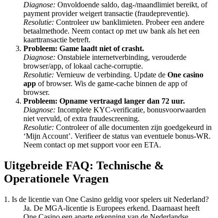
Diagnose:
Onvoldoende saldo, dag-/maandlimiet bereikt, of
payment provider weigert transactie (fraudepreventie).
Resolutie:
Controleer uw banklimieten. Probeer een andere
betaalmethode. Neem contact op met uw bank als het een
kaarttransactie betreft.
Probleem: Game laadt niet of crasht.
Diagnose:
Onstabiele internetverbinding, verouderde
browser/app, of lokaal cache-corruptie.
Resolutie:
Vernieuw de verbinding. Update de
One casino
app
of browser. Wis de game-cache binnen de app of
browser.
Probleem: Opname vertraagd langer dan 72 uur.
Diagnose:
Incomplete KYC-verificatie, bonusvoorwaarden
niet vervuld, of extra fraudescreening.
Resolutie:
Controleer of alle documenten zijn goedgekeurd in
‘Mijn Account’. Verifieer de status van eventuele bonus-WR.
Neem contact op met support voor een ETA.
Uitgebreide FAQ: Technische &
Operationele Vragen
1. Is de licentie van One Casino geldig voor spelers uit Nederland?
Ja. De MGA-licentie is Europees erkend. Daarnaast heeft
One Casino een aparte erkenning van de Nederlandse