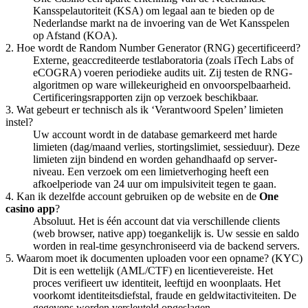
Kansspelautoriteit (KSA) om legaal aan te bieden op de
Nederlandse markt na de invoering van de Wet Kansspelen
op Afstand (KOA).
2. Hoe wordt de Random Number Generator (RNG) gecertificeerd?
Externe, geaccrediteerde testlaboratoria (zoals iTech Labs of
eCOGRA) voeren periodieke audits uit. Zij testen de RNG-
algoritmen op ware willekeurigheid en onvoorspelbaarheid.
Certificeringsrapporten zijn op verzoek beschikbaar.
3. Wat gebeurt er technisch als ik ‘Verantwoord Spelen’ limieten
instel?
Uw account wordt in de database gemarkeerd met harde
limieten (dag/maand verlies, stortingslimiet, sessieduur). Deze
limieten zijn bindend en worden gehandhaafd op server-
niveau. Een verzoek om een limietverhoging heeft een
afkoelperiode van 24 uur om impulsiviteit tegen te gaan.
4. Kan ik dezelfde account gebruiken op de website en de
One
casino app
?
Absoluut. Het is één account dat via verschillende clients
(web browser, native app) toegankelijk is. Uw sessie en saldo
worden in real-time gesynchroniseerd via de backend servers.
5. Waarom moet ik documenten uploaden voor een opname? (KYC)
Dit is een wettelijk (AML/CTF) en licentievereiste. Het
proces verifieert uw identiteit, leeftijd en woonplaats. Het
voorkomt identiteitsdiefstal, fraude en geldwitactiviteiten. De
gegevens worden versleuteld opgeslagen.