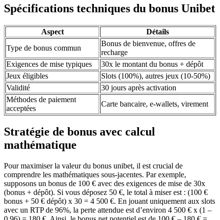
Spécifications techniques du bonus Unibet
Aspect
Détails
Bonus de bienvenue, offres de
Type de bonus commun
recharge
Exigences de mise typiques
30x le montant du bonus + dépôt
Jeux éligibles
Slots (100%), autres jeux (10-50%)
Validité
30 jours après activation
Méthodes de paiement
Carte bancaire, e-wallets, virement
acceptées
Stratégie de bonus avec calcul
mathématique
Pour maximiser la valeur du bonus unibet, il est crucial de
comprendre les mathématiques sous-jacentes. Par exemple,
supposons un bonus de 100 € avec des exigences de mise de 30x
(bonus + dépôt). Si vous déposez 50 €, le total à miser est : (100 €
bonus + 50 € dépôt) x 30 = 4 500 €. En jouant uniquement aux slots
avec un RTP de 96%, la perte attendue est d’environ 4 500 € x (1 –
0,96) = 180 €. Ainsi, le bonus net potentiel est de 100 € – 180 € =