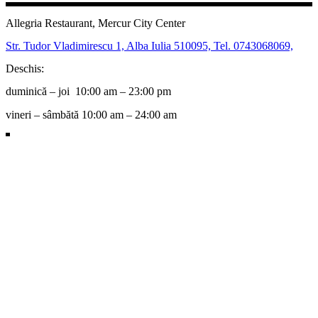
Allegria Restaurant, Mercur City Center
Str. Tudor Vladimirescu 1, Alba Iulia 510095,
Tel. 0743068069,
Deschis:
duminică – joi 10:00 am – 23:00 pm
vineri – sâmbătă 10:00 am – 24:00 am