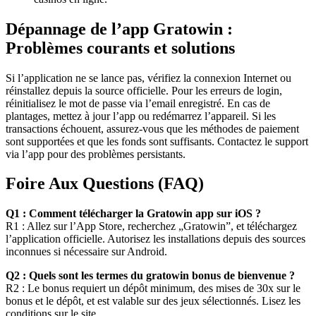
Dépannage de l’app Gratowin :
Problèmes courants et solutions
Si l’application ne se lance pas, vérifiez la connexion Internet ou
réinstallez depuis la source officielle. Pour les erreurs de login,
réinitialisez le mot de passe via l’email enregistré. En cas de
plantages, mettez à jour l’app ou redémarrez l’appareil. Si les
transactions échouent, assurez-vous que les méthodes de paiement
sont supportées et que les fonds sont suffisants. Contactez le support
via l’app pour des problèmes persistants.
Foire Aux Questions (FAQ)
Q1 : Comment télécharger la Gratowin app sur iOS ?
R1 : Allez sur l’App Store, recherchez „Gratowin”, et téléchargez
l’application officielle. Autorisez les installations depuis des sources
inconnues si nécessaire sur Android.
Q2 : Quels sont les termes du gratowin bonus de bienvenue ?
R2 : Le bonus requiert un dépôt minimum, des mises de 30x sur le
bonus et le dépôt, et est valable sur des jeux sélectionnés. Lisez les
conditions sur le site.