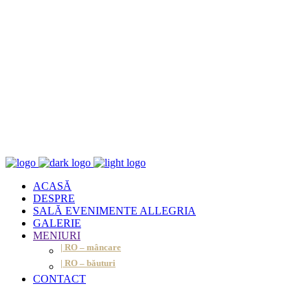
ACASĂ
DESPRE
SALĂ EVENIMENTE ALLEGRIA
GALERIE
MENIURI
| RO – mâncare
| RO – băuturi
CONTACT