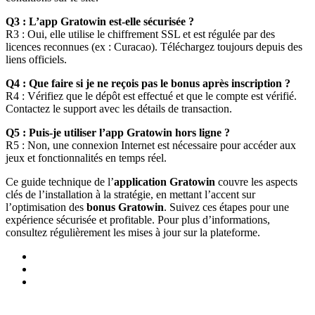
Q3 : L’app Gratowin est-elle sécurisée ?
R3 : Oui, elle utilise le chiffrement SSL et est régulée par des
licences reconnues (ex : Curacao). Téléchargez toujours depuis des
liens officiels.
Q4 : Que faire si je ne reçois pas le bonus après inscription ?
R4 : Vérifiez que le dépôt est effectué et que le compte est vérifié.
Contactez le support avec les détails de transaction.
Q5 : Puis-je utiliser l’app Gratowin hors ligne ?
R5 : Non, une connexion Internet est nécessaire pour accéder aux
jeux et fonctionnalités en temps réel.
Ce guide technique de l’
application Gratowin
couvre les aspects
clés de l’installation à la stratégie, en mettant l’accent sur
l’optimisation des
bonus Gratowin
. Suivez ces étapes pour une
expérience sécurisée et profitable. Pour plus d’informations,
consultez régulièrement les mises à jour sur la plateforme.