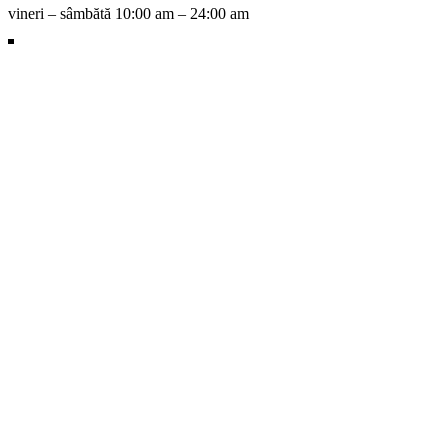
vineri – sâmbătă 10:00 am – 24:00 am