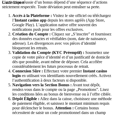
L’activation réussie d’un bonus dépend d’une séquence d’actions
Guide Expert
strictement respectée. Toute déviation peut entraîner sa perte.
Accès à la Plateforme :
Visitez le site officiel ou téléchargez
l’
Instant casino app
depuis les stores agréés (App Store,
Google Play). L’application native offre souvent des
notifications push pour les offres exclusives.
Création du Compte :
Cliquez sur „S’inscrire” et fournissez
des données exactes et vérifiables (nom, date de naissance,
adresse). Les divergences avec vos pièces d’identité
bloqueront les retraits.
Validation du Compte (KYC Préemptif) :
Soumettez une
copie de votre pièce d’identité et d’un justificatif de domicile
dès que possible, avant même de déposer. Cela accélère
considérablement les futurs processus de retrait.
Connexion Sûre :
Effectuez votre premier
Instant casino
login
en utilisant vos identifiants nouvellement créés. Activez
l’authentification à deux facteurs si disponible.
Navigation vers la Section Bonus :
Avant tout dépôt,
rendez-vous dans le compte ou la page „Promotions”. Lisez
les conditions liées au bonus de bienvenue ou à l’offre ciblée.
Dépôt Éligible :
Allez dans la caisse, choisissez une méthode
de paiement éligible, et saisissez le montant minimum requis
pour déclencher le bonus.
Attention :
Certains bonus
nécessitent de saisir un code promotionnel dans un champ