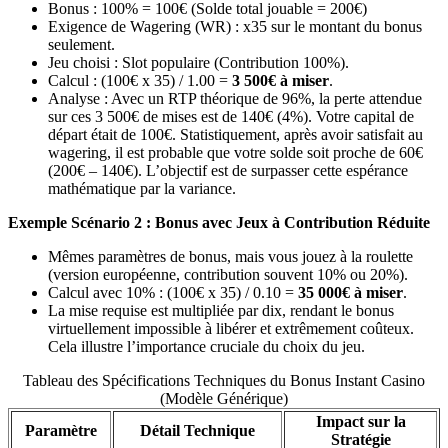
Bonus : 100% = 100€ (Solde total jouable = 200€)
Exigence de Wagering (WR) : x35 sur le montant du bonus
seulement.
Jeu choisi : Slot populaire (Contribution 100%).
Calcul : (100€ x 35) / 1.00 =
3 500€ à miser
.
Analyse : Avec un RTP théorique de 96%, la perte attendue
sur ces 3 500€ de mises est de 140€ (4%). Votre capital de
départ était de 100€. Statistiquement, après avoir satisfait au
wagering, il est probable que votre solde soit proche de 60€
(200€ – 140€). L’objectif est de surpasser cette espérance
mathématique par la variance.
Exemple Scénario 2 : Bonus avec Jeux à Contribution Réduite
Mêmes paramètres de bonus, mais vous jouez à la roulette
(version européenne, contribution souvent 10% ou 20%).
Calcul avec 10% : (100€ x 35) / 0.10 =
35 000€ à miser
.
La mise requise est multipliée par dix, rendant le bonus
virtuellement impossible à libérer et extrêmement coûteux.
Cela illustre l’importance cruciale du choix du jeu.
Tableau des Spécifications Techniques du Bonus Instant Casino
(Modèle Générique)
Impact sur la
Paramètre
Détail Technique
Stratégie