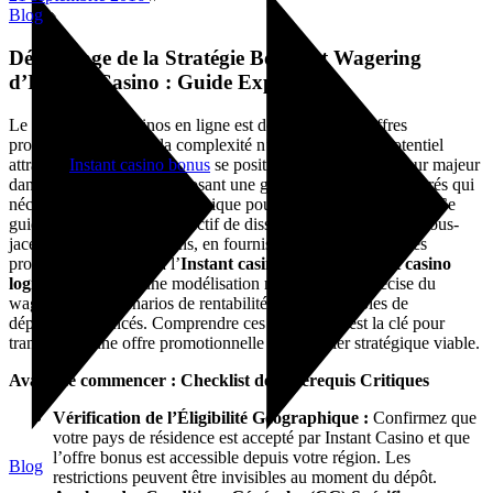
Blog
Décryptage de la Stratégie Bonus et Wagering
d’Instant Casino : Guide Expert
Le paysage des casinos en ligne est dominé par des offres
promotionnelles dont la complexité n’a d’égale que le potentiel
attractif.
Instant casino bonus
se positionne comme un acteur majeur
dans cet écosystème, proposant une gamme de bonus structurés qui
nécessitent une analyse technique pour en maximiser l’utilité. Ce
guide exhaustif a pour objectif de disséquer les mécaniques sous-
jacentes de ces promotions, en fournissant non seulement les
procédures d’accès via l’
Instant casino app
et l’
Instant casino
login
, mais surtout une modélisation mathématique précise du
wagering, des scénarios de rentabilité et des protocoles de
dépannage avancés. Comprendre ces paramètres est la clé pour
transformer une offre promotionnelle en un levier stratégique viable.
Avant de commencer : Checklist des Prérequis Critiques
Vérification de l’Éligibilité Géographique :
Confirmez que
votre pays de résidence est accepté par Instant Casino et que
l’offre bonus est accessible depuis votre région. Les
Blog
restrictions peuvent être invisibles au moment du dépôt.