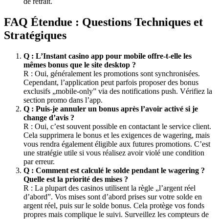
de retrait.
FAQ Étendue : Questions Techniques et
Stratégiques
Q : L’
Instant casino app
pour mobile offre-t-elle les
mêmes bonus que le site desktop ?
R : Oui, généralement les promotions sont synchronisées.
Cependant, l’application peut parfois proposer des bonus
exclusifs „mobile-only” via des notifications push. Vérifiez la
section promo dans l’app.
Q : Puis-je annuler un bonus après l’avoir activé si je
change d’avis ?
R : Oui, c’est souvent possible en contactant le service client.
Cela supprimera le bonus et les exigences de wagering, mais
vous rendra également éligible aux futures promotions. C’est
une stratégie utile si vous réalisez avoir violé une condition
par erreur.
Q : Comment est calculé le solde pendant le wagering ?
Quelle est la priorité des mises ?
R : La plupart des casinos utilisent la règle „l’argent réel
d’abord”. Vos mises sont d’abord prises sur votre solde en
argent réel, puis sur le solde bonus. Cela protège vos fonds
propres mais complique le suivi. Surveillez les compteurs de