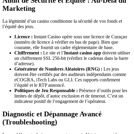
Audit de Sécurité et Équité : Au-Delà du
Marketing
La légitimité d’un casino conditionne la sécurité de vos fonds et
l’équité des jeux.
Licence :
Instant Casino opère sous une licence de Curaçao
(numéro de licence à vérifier en bas de page). Bien que
courante, elle fournit un cadre réglementaire de base.
Chiffrement :
Le site et l’
Instant casino app
doivent utiliser
un chiffrement SSL 256-bit (vérifiez le cadenas dans la barre
d’adresse).
Générateur de Nombres Aléatoires (RNG) :
Les jeus
doivent être certifiés par des auditeurs indépendants comme
eCOGRA, iTech Labs ou GLI. Ces rapports confirment
l’équité et le RTP annoncé.
Politiques de Jeu Responsable :
Présence d’outils pour les
limites de dépôt, d’autoc exclusion et de timeout. C’est un
indicateur positif de l’engagement de l’opérateur.
Diagnostic et Dépannage Avancé
(Troubleshooting)