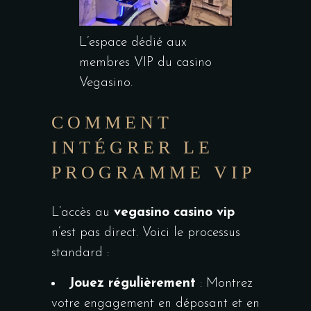
L’espace dédié aux
membres VIP du casino
Vegasino.
COMMENT
INTÉGRER LE
PROGRAMME VIP
L’accès au
vegasino casino vip
n’est pas direct. Voici le processus
standard :
Jouez régulièrement
: Montrez
votre engagement en déposant et en