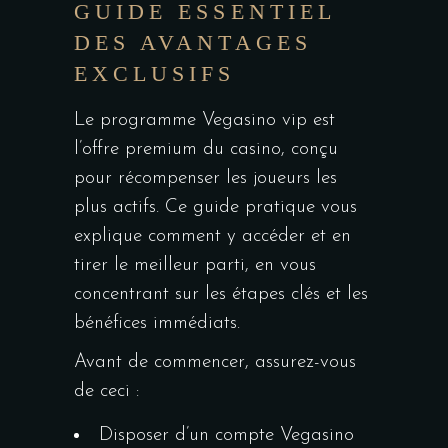
GUIDE ESSENTIEL
DES AVANTAGES
EXCLUSIFS
Le programme
Vegasino vip
est
l’offre premium du casino, conçu
pour récompenser les joueurs les
plus actifs. Ce guide pratique vous
explique comment y accéder et en
tirer le meilleur parti, en vous
concentrant sur les étapes clés et les
bénéfices immédiats.
Avant de commencer, assurez-vous
de ceci :
Disposer d’un compte Vegasino