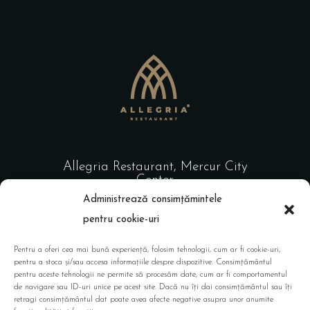
Allegria Restaurant, Mercur City
Center
Administrează consimțămintele
Str. Tudor Vladimirescu 1, Alba Iulia
pentru cookie-uri
510095,
Tel. 0743068069,
Pentru a oferi cea mai bună experiență, folosim tehnologii, cum ar fi cookie-uri,
Deschis:
pentru a stoca și/sau accesa informațiile despre dispozitive. Consimțământul
duminică – joi 10:00 am – 23:00
pentru aceste tehnologii ne permite să procesăm date, cum ar fi comportamentul
pm
de navigare sau ID-uri unice pe acest site. Dacă nu îți dai consimțământul sau îți
retragi consimțământul dat poate avea afecte negative asupra unor anumite