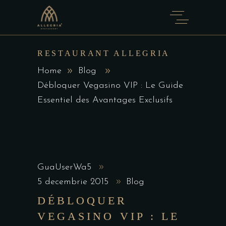
RESTAURANT ALLEGRIA
Home
Blog
Débloquer Vegasino VIP : Le Guide
Essentiel des Avantages Exclusifs
GuaUserWa5
5 decembrie 2015
Blog
DÉBLOQUER
VEGASINO VIP : LE