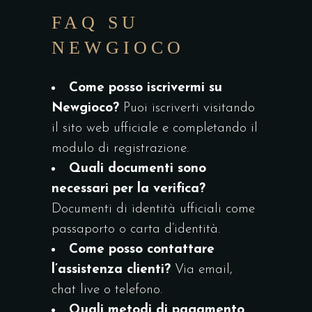
FAQ SU
NEWGIOCO
Come posso iscrivermi su
Newgioco?
Puoi iscriverti visitando
il sito web ufficiale e completando il
modulo di registrazione.
Quali documenti sono
necessari per la verifica?
Documenti di identità ufficiali come
passaporto o carta d’identità.
Come posso contattare
l’assistenza clienti?
Via email,
chat live o telefono.
Quali metodi di pagamento