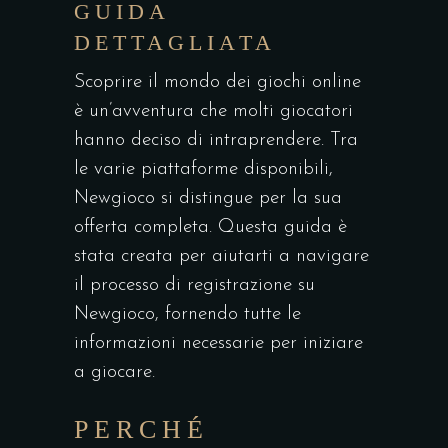
GUIDA
DETTAGLIATA
Scoprire il mondo dei giochi online
è un’avventura che molti giocatori
hanno deciso di intraprendere. Tra
le varie piattaforme disponibili,
Newgioco si distingue per la sua
offerta completa. Questa guida è
stata creata per aiutarti a navigare
il processo di registrazione su
Newgioco, fornendo tutte le
informazioni necessarie per iniziare
a giocare.
PERCHÉ