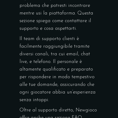
problema che potresti incontrare
mentre usi la piattaforma. Questa
sezione spiega come contattare il
supporto e cosa aspettarti.
Il team di supporto clienti è
facilmente raggiungibile tramite
diversi canali, tra cui email, chat
live, e telefono. Il personale è
altamente qualificato e preparato
per rispondere in modo tempestivo
alle tue domande, assicurando che
ogni giocatore abbia un’esperienza
senza intoppi.
Oltre al supporto diretto, Newgioco
offre anche una sezione FAQ