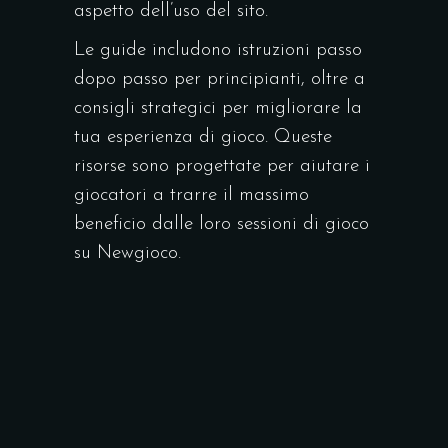
aspetto dell’uso del sito.
Le guide includono istruzioni passo
dopo passo per principianti, oltre a
consigli strategici per migliorare la
tua esperienza di gioco. Queste
risorse sono progettate per aiutare i
giocatori a trarre il massimo
beneficio dalle loro sessioni di gioco
su Newgioco.