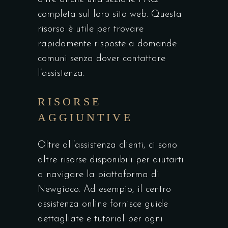
completa sul loro sito web. Questa
risorsa è utile per trovare
rapidamente risposte a domande
comuni senza dover contattare
l’assistenza.
RISORSE
AGGIUNTIVE
Oltre all’assistenza clienti, ci sono
altre risorse disponibili per aiutarti
a navigare la piattaforma di
Newgioco. Ad esempio, il centro
assistenza online fornisce guide
dettagliate e tutorial per ogni