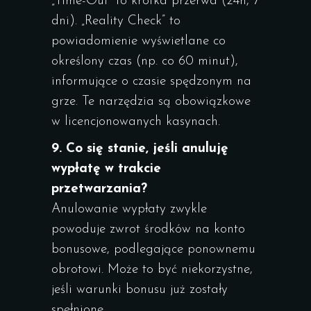
„Time-Out” to krótka przerwa (24h, 7
dni). „Reality Check” to
powiadomienie wyświetlane co
określony czas (np. co 60 minut),
informujące o czasie spędzonym na
grze. Te narzędzia są obowiązkowe
w licencjonowanych kasynach.
9. Co się stanie, jeśli anuluję
wypłatę w trakcie
przetwarzania?
Anulowanie wypłaty zwykle
powoduje zwrot środków na konto
bonusowe, podlegające ponownemu
obrotowi. Może to być niekorzystne,
jeśli warunki bonusu już zostały
spełnione.