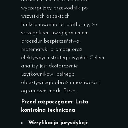
wyczerpujący przewodnik po
wszystkich aspektach
funkcjonowania tej platformy, ze
szczególnym uwzględnieniem
procedur bezpieczeństwa,
matematyki promocji oraz
efektywnych strategii wypłat. Celem
analizy jest dostarczenie
użytkownikowi pełnego,
obiektywnego obrazu możliwości i
ograniczeń marki Bizzo.
Przed rozpoczęciem: Lista
kontrolna techniczna
Weryfikacja jurysdykcji: