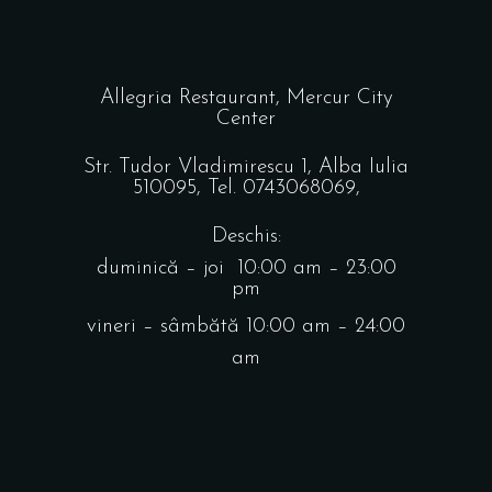
Allegria Restaurant, Mercur City
Center
Str. Tudor Vladimirescu 1, Alba Iulia
510095,
Tel. 0743068069,
Deschis:
duminică – joi 10:00 am – 23:00
pm
vineri – sâmbătă 10:00 am – 24:00
am