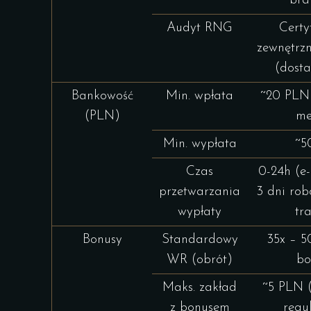
bra
Audyt RNG
Certy
zewnętrzn
(dosta
Bankowość
Min. wpłata
~20 PLN 
(PLN)
me
Min. wypłata
~5
Czas
0-24h (e-
przetwarzania
3 dni rob
wypłaty
tr
Bonusy
Standardowy
35x – 5
WR (obrót)
bo
Maks. zakład
~5 PLN (
z bonusem
regu