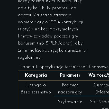
każdy zakład 10 PLN na ruletkę
daje tylko 1 PLN progresu do
obrotu. Zalecana strategia:
wybierać gry o 100% kontrybucji
(sloty) i unikać maksymalnych
limitów zakładów podczas gry
bonusem (np. 5 PLN/obrót), aby
zminimalizować ryzyko naruszenia
regulaminu.
Tabela 1: Specyfikacje techniczne i finansow
Kategoria
Parametr
Wartość/
Licencja &
Podmiot
Curaca
Bezpieczeństwo
nadzorujący
(Maste
Szyfrowanie
SSL 256-b