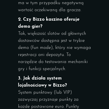
ma w tym przypadku negatywną
wartość oczekiwaną dla gracza.
2. Czy Bizzo kaszino oferuje
demo gier?
Tak, większość slotów od głównych
dostawców dostępna jest w trybie
demo (fun mode), który nie wymaga
rejestracji ani depozytu. To
narzędzie do testowania mechaniki
gry i funkcji specjalnych.
3. Jak działa system
lojalnościowy w Bizzo?
System punktowy (lub VIP)
zazwyczaj przyznaje punkty za
każde postawione euro. Punkty