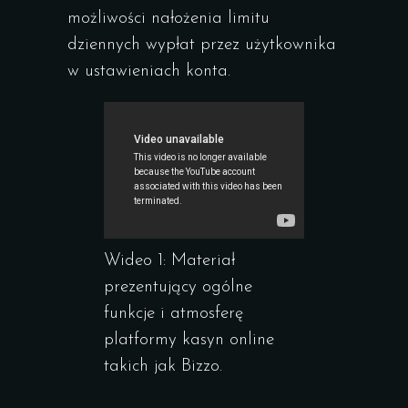
możliwości nałożenia limitu
dziennych wypłat przez użytkownika
w ustawieniach konta.
Wideo 1: Materiał
prezentujący ogólne
funkcje i atmosferę
platformy kasyn online
takich jak Bizzo.