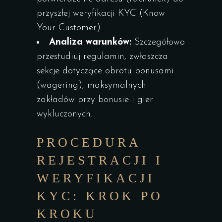
przyszłej weryfikacji KYC (Know
Your Customer).
Analiza warunków:
Szczegółowo
przestudiuj regulamin, zwłaszcza
sekcje dotyczące obrotu bonusami
(wagering), maksymalnych
zakładów przy bonusie i gier
wykluczonych.
PROCEDURA
REJESTRACJI I
WERYFIKACJI
KYC: KROK PO
KROKU