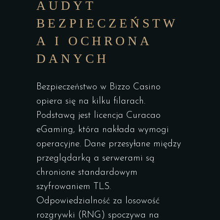
AUDYT
BEZPIECZEŃSTW
A I OCHRONA
DANYCH
Bezpieczeństwo w Bizzo Casino
opiera się na kilku filarach.
Podstawą jest licencja Curacao
eGaming, która nakłada wymogi
operacyjne. Dane przesyłane między
przeglądarką a serwerami są
chronione standardowym
szyfrowaniem TLS.
Odpowiedzialność za losowość
rozgrywki (RNG) spoczywa na