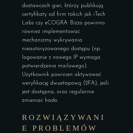
dostawcach gier, którzy publikują
certyfikaty od firm takich jak iTech
Labs czy eCOGRA. Bizzo powinno
również implementować
mechanizmy wykrywania
nieautoryzowanego dostępu (np.
logowanie z nowego IP wymaga
potwierdzenia mailowego).
Użytkownik powinien aktywować
weryfikację dwuetapową (2FA), jeśli
jest dostępna, oraz regularnie
zmieniać hasło.
ROZWIĄZYWANI
E PROBLEMÓW