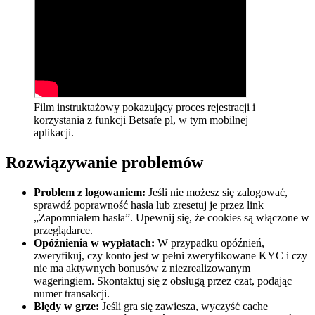
Film instruktażowy pokazujący proces rejestracji i
korzystania z funkcji Betsafe pl, w tym mobilnej
aplikacji.
Rozwiązywanie problemów
Problem z logowaniem:
Jeśli nie możesz się zalogować,
sprawdź poprawność hasła lub zresetuj je przez link
„Zapomniałem hasła”. Upewnij się, że cookies są włączone w
przeglądarce.
Opóźnienia w wypłatach:
W przypadku opóźnień,
zweryfikuj, czy konto jest w pełni zweryfikowane KYC i czy
nie ma aktywnych bonusów z niezrealizowanym
wageringiem. Skontaktuj się z obsługą przez czat, podając
numer transakcji.
Błędy w grze:
Jeśli gra się zawiesza, wyczyść cache