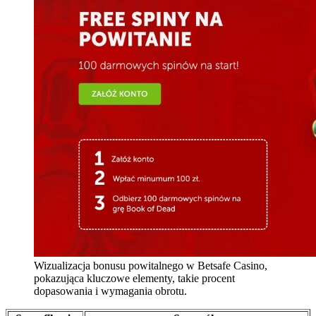
Wizualizacja bonusu powitalnego w Betsafe Casino,
pokazująca kluczowe elementy, takie procent
dopasowania i wymagania obrotu.