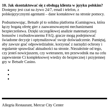
10. Jak skontaktować się z obsługą klienta w języku polskim?
Dostępny jest czat na żywo 24/7, email i telefon, z
polskojęzycznymi agentami – dane kontaktowe na stronie pomocy.
Podsumowując, Betsafe pl to solidna platforma iGamingowa, która
łączy bogatą ofertę gier z zaawansowanymi mechanizmami
bezpieczeństwa. Dzięki szczegółowej analizie matematycznej
bonusów i rozbudowanemu FAQ, gracze mogą podejmować
świadome decyzje i optymalizować swoje doświadczenie. Pamiętaj,
aby zawsze grać odpowiedzialnie, korzystać z narzędzi ochrony i
regularnie sprawdzać aktualności na stronie. Niezależnie od tego,
czy jesteś nowicjuszem, czy weteranem, ten przewodnik ma na celu
zapewnienie Ci kompleksowej wiedzy do bezpiecznej i przyjemnej
gry w Betsafe Casino.
Allegria Restaurant, Mercur City Center