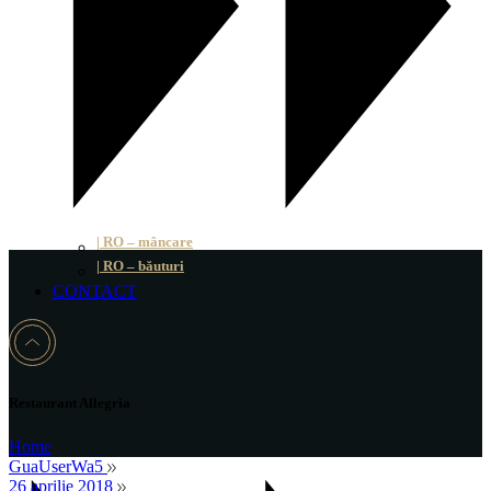
| RO – mâncare
| RO – băuturi
CONTACT
Restaurant Allegria
Home
GuaUserWa5
26 aprilie 2018