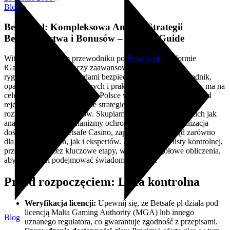
Blog
Betsafe pl: Kompleksowa Analiza Strategii
Bezpieczeństwa i Bonusów – Official Guide
Witamy w głębokim przewodniku po
Betsafe pl
, platformie
iGamingowej, która łączy zaawansowane funkcje z
rygorystycznymi standardami bezpieczeństwa. Ten przewodnik,
oparty na danych technicznych i praktycznych scenariuszach, ma na
celu dostarczenie graczom w Polsce wyczerpującej wiedzy – od
rejestracji po zaawansowane strategie matematyczne i
rozwiązywanie problemów. Skupiamy się na aspektach takich jak
analiza bonusów, mechanizmy ochrony danych i optymalizacja
doświadczenia w Betsafe Casino, zapewniając przegląd zarówno
dla początkujących, jak i ekspertów. Zaczynając od listy kontrolnej,
przejdziemy przez kluczowe etapy, w tym szczegółowe obliczenia,
aby pomóc Ci podejmować świadome decyzje.
Przed rozpoczęciem: Lista kontrolna
Weryfikacja licencji:
Upewnij się, że Betsafe pl działa pod
licencją Malta Gaming Authority (MGA) lub innego
Blog
uznanego regulatora, co gwarantuje zgodność z przepisami.