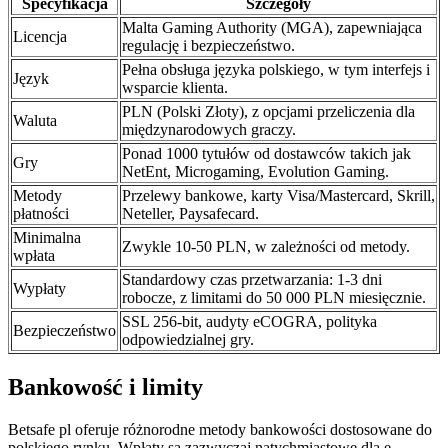
Specyfikacja
Szczegóły
Malta Gaming Authority (MGA), zapewniająca
Licencja
regulację i bezpieczeństwo.
Pełna obsługa języka polskiego, w tym interfejs i
Język
wsparcie klienta.
PLN (Polski Złoty), z opcjami przeliczenia dla
Waluta
międzynarodowych graczy.
Ponad 1000 tytułów od dostawców takich jak
Gry
NetEnt, Microgaming, Evolution Gaming.
Metody
Przelewy bankowe, karty Visa/Mastercard, Skrill,
płatności
Neteller, Paysafecard.
Minimalna
Zwykle 10-50 PLN, w zależności od metody.
wpłata
Standardowy czas przetwarzania: 1-3 dni
Wypłaty
robocze, z limitami do 50 000 PLN miesięcznie.
SSL 256-bit, audyty eCOGRA, polityka
Bezpieczeństwo
odpowiedzialnej gry.
Bankowość i limity
Betsafe pl oferuje różnorodne metody bankowości dostosowane do
polskiego rynku. Wpłaty są zazwyczaj natychmiastowe dla e-