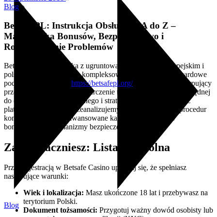
Blog
Betsafe PL: Instrukcja Obsługi od A do Z –
Matematyka Bonusów, Bezpieczeństwo i
Rozwiązywanie Problemów
Betsafe Casino to marka z ugruntowaną pozycją na europejskim i
polskim rynku, oferująca kompleksowe doświadczenie hazardowe
pod jednym adresem:
https://betsafepl.org/
. Niniejszy, wyczerpujący
przewodnik ma na celu dostarczenie technicznej wiedzy niezbędnej
do efektywnego, bezpiecznego i strategicznego korzystania z
platformy Betsafe pl. Przeanalizujemy każdy aspekt – od procedur
kontraktowych po zaawansowane kalkulacje wymogów
bonusowych i mechanizmy bezpieczeństwa.
Zanim zaczniesz: Lista kontrolna
Przed rejestracją w Betsafe Casino upewnij się, że spełniasz
następujące warunki:
Wiek i lokalizacja:
Masz ukończone 18 lat i przebywasz na
terytorium Polski.
Blog
Dokument tożsamości:
Przygotuj ważny dowód osobisty lub