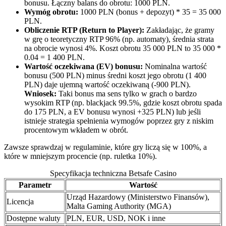
bonusu. Łączny balans do obrotu: 1000 PLN.
Wymóg obrotu:
1000 PLN (bonus + depozyt) * 35 = 35 000
PLN.
Obliczenie RTP (Return to Player):
Zakładając, że gramy
w grę o teoretyczny RTP 96% (np. automaty), średnia strata
na obrocie wynosi 4%. Koszt obrotu 35 000 PLN to 35 000 *
0.04 = 1 400 PLN.
Wartość oczekiwana (EV) bonusu:
Nominalna wartość
bonusu (500 PLN) minus średni koszt jego obrotu (1 400
PLN) daje ujemną wartość oczekiwaną (-900 PLN).
Wniosek:
Taki bonus ma sens tylko w grach o bardzo
wysokim RTP (np. blackjack 99.5%, gdzie koszt obrotu spada
do 175 PLN, a EV bonusu wynosi +325 PLN) lub jeśli
istnieje strategia spełnienia wymogów poprzez gry z niskim
procentowym wkładem w obrót.
Zawsze sprawdzaj w regulaminie, które gry liczą się w 100%, a
które w mniejszym procencie (np. ruletka 10%).
Specyfikacja techniczna Betsafe Casino
Parametr
Wartość
Urząd Hazardowy (Ministerstwo Finansów),
Licencja
Malta Gaming Authority (MGA)
Dostępne waluty
PLN, EUR, USD, NOK i inne