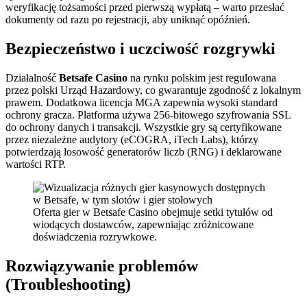
weryfikację tożsamości przed pierwszą wypłatą – warto przesłać
dokumenty od razu po rejestracji, aby uniknąć opóźnień.
Bezpieczeństwo i uczciwość rozgrywki
Działalność
Betsafe Casino
na rynku polskim jest regulowana
przez polski Urząd Hazardowy, co gwarantuje zgodność z lokalnym
prawem. Dodatkowa licencja MGA zapewnia wysoki standard
ochrony gracza. Platforma używa 256-bitowego szyfrowania SSL
do ochrony danych i transakcji. Wszystkie gry są certyfikowane
przez niezależne audytory (eCOGRA, iTech Labs), którzy
potwierdzają losowość generatorów liczb (RNG) i deklarowane
wartości RTP.
Oferta gier w Betsafe Casino obejmuje setki tytułów od
wiodących dostawców, zapewniając zróżnicowane
doświadczenia rozrywkowe.
Rozwiązywanie problemów
(Troubleshooting)