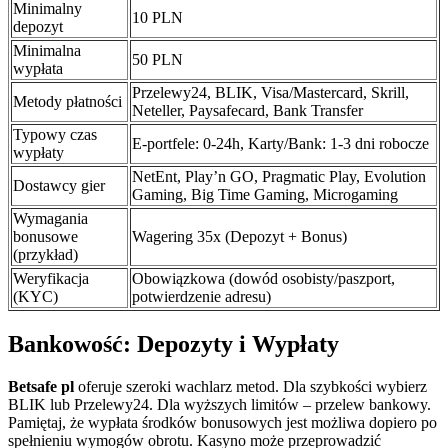
Minimalny
10 PLN
depozyt
Minimalna
50 PLN
wypłata
Przelewy24, BLIK, Visa/Mastercard, Skrill,
Metody płatności
Neteller, Paysafecard, Bank Transfer
Typowy czas
E-portfele: 0-24h, Karty/Bank: 1-3 dni robocze
wypłaty
NetEnt, Play’n GO, Pragmatic Play, Evolution
Dostawcy gier
Gaming, Big Time Gaming, Microgaming
Wymagania
bonusowe
Wagering 35x (Depozyt + Bonus)
(przykład)
Weryfikacja
Obowiązkowa (dowód osobisty/paszport,
(KYC)
potwierdzenie adresu)
Bankowość: Depozyty i Wypłaty
Betsafe pl
oferuje szeroki wachlarz metod. Dla szybkości wybierz
BLIK lub Przelewy24. Dla wyższych limitów – przelew bankowy.
Pamiętaj, że wypłata środków bonusowych jest możliwa dopiero po
spełnieniu wymogów obrotu. Kasyno może przeprowadzić