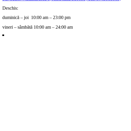
Deschis:
duminică – joi 10:00 am – 23:00 pm
vineri – sâmbătă 10:00 am – 24:00 am