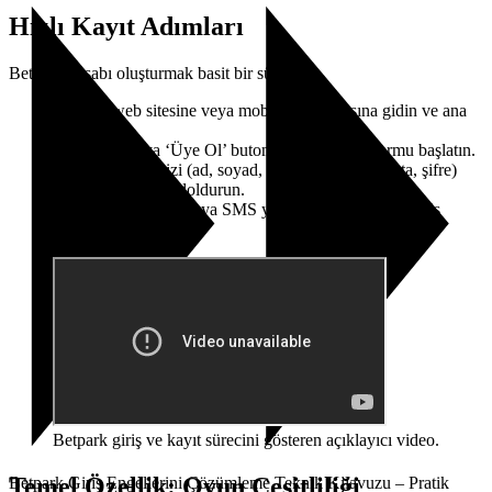
Hızlı Kayıt Adımları
Betpark hesabı oluşturmak basit bir süreçtir:
Betpark web sitesine veya mobil uygulamasına gidin ve ana
sayfayı açın.
‘Kayıt Ol’ veya ‘Üye Ol’ butonuna tıklayarak formu başlatın.
Kişisel bilgilerinizi (ad, soyad, doğum tarihi, e-posta, şifre)
doğru ve eksiksiz doldurun.
Hesabınızı e-posta veya SMS yoluyla onaylayın ve giriş
yapmaya başlayın.
Betpark giriş ve kayıt sürecini gösteren açıklayıcı video.
Temel Özellik: Oyun Çeşitliliği
Betpark Giriş Engellerini Çözümleme Teknik Kılavuzu – Pratik