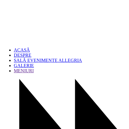
ACASĂ
DESPRE
SALĂ EVENIMENTE ALLEGRIA
GALERIE
MENIURI