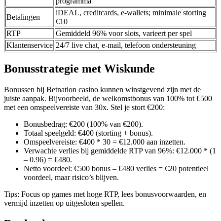
programma
iDEAL, creditcards, e-wallets; minimale storting
Betalingen
€10
RTP
Gemiddeld 96% voor slots, varieert per spel
Klantenservice
24/7 live chat, e-mail, telefoon ondersteuning
Bonusstrategie met Wiskunde
Bonussen bij Betnation casino kunnen winstgevend zijn met de
juiste aanpak. Bijvoorbeeld, de welkomstbonus van 100% tot €500
met een omspeelvereiste van 30x. Stel je stort €200:
Bonusbedrag: €200 (100% van €200).
Totaal speelgeld: €400 (storting + bonus).
Omspeelvereiste: €400 * 30 = €12.000 aan inzetten.
Verwachte verlies bij gemiddelde RTP van 96%: €12.000 * (1
– 0.96) = €480.
Netto voordeel: €500 bonus – €480 verlies = €20 potentieel
voordeel, maar risico’s blijven.
Tips: Focus op games met hoge RTP, lees bonusvoorwaarden, en
vermijd inzetten op uitgesloten spellen.