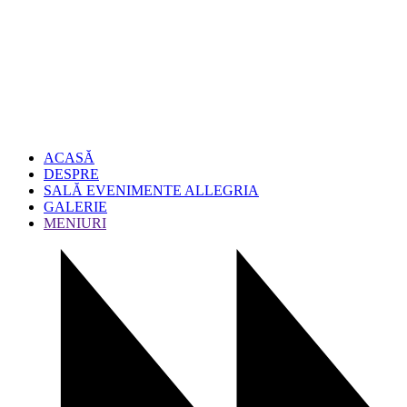
ACASĂ
DESPRE
SALĂ EVENIMENTE ALLEGRIA
GALERIE
MENIURI