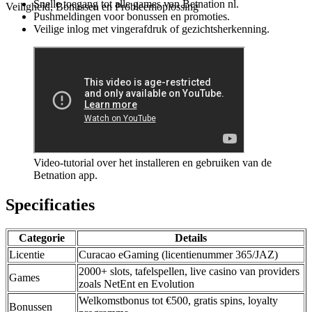
Snelle toegang tot alle games van Betnation nl.
Veiligheid, Bonussen en Probleemoplossing
Pushmeldingen voor bonussen en promoties.
Veilige inlog met vingerafdruk of gezichtsherkenning.
Video-tutorial over het installeren en gebruiken van de
Betnation app.
Specificaties
Categorie
Details
Licentie
Curacao eGaming (licentienummer 365/JAZ)
2000+ slots, tafelspellen, live casino van providers
Games
zoals NetEnt en Evolution
Welkomstbonus tot €500, gratis spins, loyalty
Bonussen