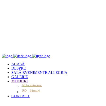
ACASĂ
DESPRE
SALĂ EVENIMENTE ALLEGRIA
GALERIE
MENIURI
| RO – mâncare
| RO – băuturi
CONTACT