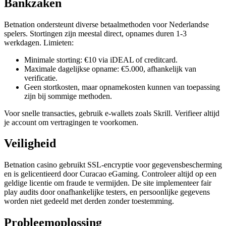
Bankzaken
Betnation ondersteunt diverse betaalmethoden voor Nederlandse
spelers. Stortingen zijn meestal direct, opnames duren 1-3
werkdagen. Limieten:
Minimale storting: €10 via iDEAL of creditcard.
Maximale dagelijkse opname: €5.000, afhankelijk van
verificatie.
Geen stortkosten, maar opnamekosten kunnen van toepassing
zijn bij sommige methoden.
Voor snelle transacties, gebruik e-wallets zoals Skrill. Verifieer altijd
je account om vertragingen te voorkomen.
Veiligheid
Betnation casino gebruikt SSL-encryptie voor gegevensbescherming
en is gelicentieerd door Curacao eGaming. Controleer altijd op een
geldige licentie om fraude te vermijden. De site implementeer fair
play audits door onafhankelijke testers, en persoonlijke gegevens
worden niet gedeeld met derden zonder toestemming.
Probleemoplossing