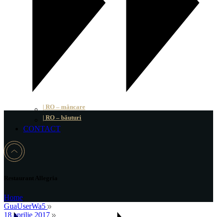
| RO – mâncare
| RO – băuturi
CONTACT
Restaurant Allegria
Home
GuaUserWa5
18 aprilie 2017