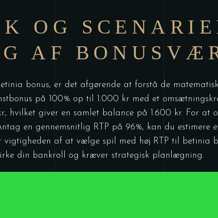
K OG SCENARIE
NG AF BONUSVÆ
tinia bonus, er det afgørende at forstå de matematisk
stbonus på 100% op til 1.000 kr med et omsætningskra
, hvilket giver en samlet balance på 1.600 kr. For at
 Antag en gennemsnitlig RTP på 96%, kan du estimere e
vigtigheden af at vælge spil med høj RTP til betinia bet
ke din bankroll og kræver strategisk planlægning.