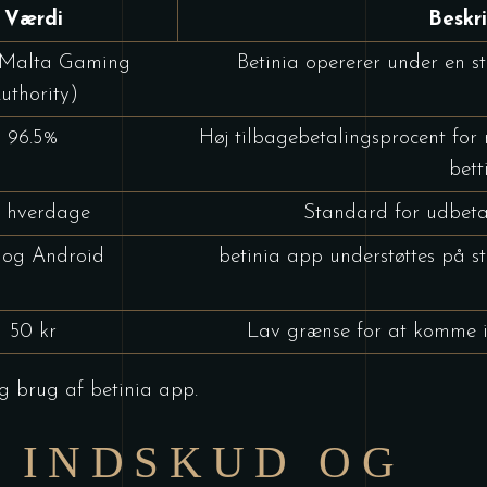
Værdi
Beskri
Malta Gaming
Betinia opererer under en str
uthority)
96.5%
Høj tilbagebetalingsprocent for 
bett
3 hverdage
Standard for udbetal
 og Android
betinia app understøttes på st
50 kr
Lav grænse for at komme i
og brug af betinia app.
 INDSKUD OG