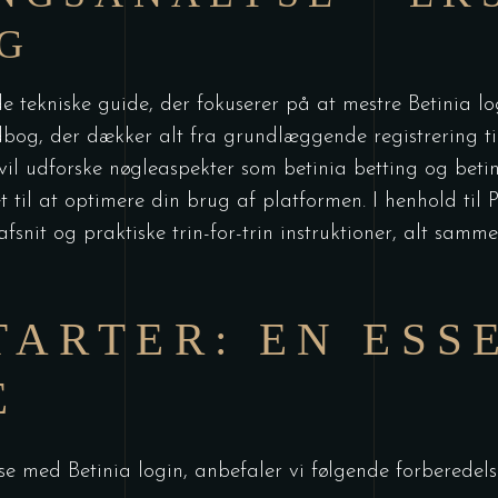
G
tekniske guide, der fokuserer på at mestre Betinia lo
og, der dækker alt fra grundlæggende registrering til
 vil udforske nøgleaspekter som betinia betting og bet
 til at optimere din brug af platformen. I henhold til Pr
snit og praktiske trin-for-trin instruktioner, alt sa
TARTER: EN ESS
E
se med Betinia login, anbefaler vi følgende forberedels