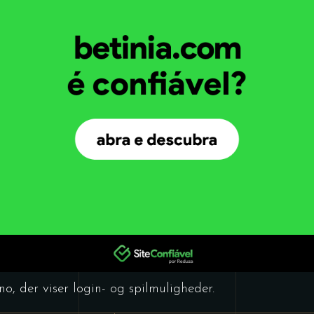
o, der viser login- og spilmuligheder.