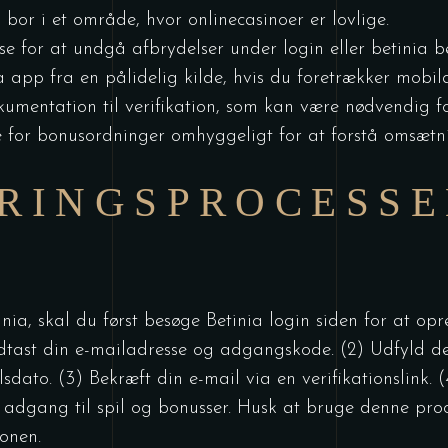
 bor i et område, hvor onlinecasinoer er lovlige.
lse for at undgå afbrydelser under login eller betinia be
a app fra en pålidelig kilde, hvis du foretrækker mobi
kumentation til verifikation, som kan være nødvendig fo
e for bonusordninger omhyggeligt for at forstå omsætn
RINGSPROCESSE
nia, skal du først besøge
Betinia login
siden for at opre
ndtast din e-mailadresse og adgangskode. (2) Udfyld d
sdato. (3) Bekræft din e-mail via en verifikationslink.
å adgang til spil og bonusser. Husk at bruge denne proc
ionen.