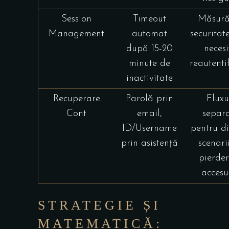
Session
Timeout
Măsură
Management
automat
securitat
după 15-20
necesi
minute de
reautentif
inactivitate
Recuperare
Parolă prin
Fluxu
Cont
email,
separ
ID/Username
pentru di
prin asistență
scenari
pierde
accesul
STRATEGIE ȘI
MATEMATICĂ: