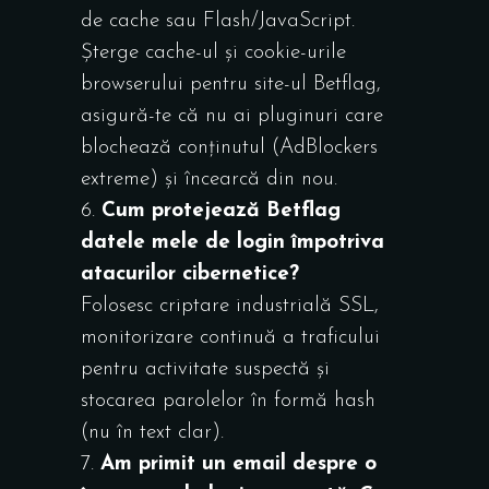
de cache sau Flash/JavaScript.
Șterge cache-ul și cookie-urile
browserului pentru site-ul Betflag,
asigură-te că nu ai pluginuri care
blochează conținutul (AdBlockers
extreme) și încearcă din nou.
Cum protejează Betflag
datele mele de login împotriva
atacurilor cibernetice?
Folosesc criptare industrială SSL,
monitorizare continuă a traficului
pentru activitate suspectă și
stocarea parolelor în formă hash
(nu în text clar).
Am primit un email despre o