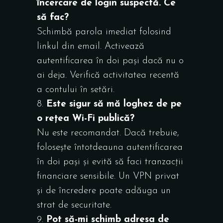
încercare de login suspectă. Ce
să fac?
Schimbă parola imediat folosind
linkul din email. Activează
autentificarea în doi pași dacă nu o
ai deja. Verifică activitatea recentă
a contului în setări.
Este sigur să mă loghez de pe
o rețea Wi-Fi publică?
Nu este recomandat. Dacă trebuie,
folosește întotdeauna autentificarea
în doi pași și evită să faci tranzacții
financiare sensibile. Un VPN privat
și de încredere poate adăuga un
strat de securitate.
Pot să-mi schimb adresa de