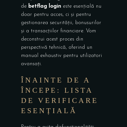
de
betflag login
este esențială nu
doar pentru acces, ci și pentru
gestionarea securității, bonusurilor
și a transacțiilor financiare. Vom
deconstrui acest proces din
perspectivă tehnică, oferind un
manual exhaustiv pentru utilizatori
avansați.
ÎNAINTE DE A
ÎNCEPE: LISTA
DE VERIFICARE
ESENȚIALĂ