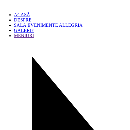
ACASĂ
DESPRE
SALĂ EVENIMENTE ALLEGRIA
GALERIE
MENIURI