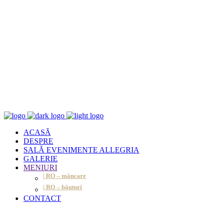
ACASĂ
DESPRE
SALĂ EVENIMENTE ALLEGRIA
GALERIE
MENIURI
| RO – mâncare
| RO – băuturi
CONTACT