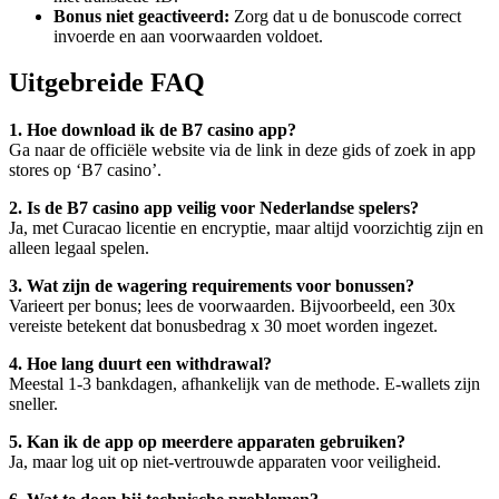
Bonus niet geactiveerd:
Zorg dat u de bonuscode correct
invoerde en aan voorwaarden voldoet.
Uitgebreide FAQ
1. Hoe download ik de B7 casino app?
Ga naar de officiële website via de link in deze gids of zoek in app
stores op ‘B7 casino’.
2. Is de B7 casino app veilig voor Nederlandse spelers?
Ja, met Curacao licentie en encryptie, maar altijd voorzichtig zijn en
alleen legaal spelen.
3. Wat zijn de wagering requirements voor bonussen?
Varieert per bonus; lees de voorwaarden. Bijvoorbeeld, een 30x
vereiste betekent dat bonusbedrag x 30 moet worden ingezet.
4. Hoe lang duurt een withdrawal?
Meestal 1-3 bankdagen, afhankelijk van de methode. E-wallets zijn
sneller.
5. Kan ik de app op meerdere apparaten gebruiken?
Ja, maar log uit op niet-vertrouwde apparaten voor veiligheid.