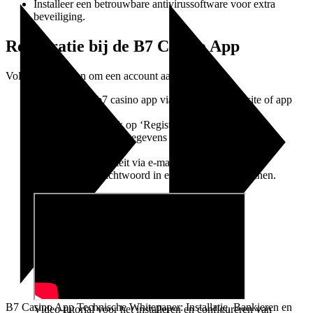
Installeer een betrouwbare antivirussoftware voor extra
beveiliging.
Registratie bij de B7 Casino App
Volg deze stappen om een account aan te maken:
Download de b7 casino app via de officiële website of app
store.
Open de app en klik op ‘Registreren’.
Vul uw persoonlijke gegevens in, inclusief e-mail en
telefoonnummer.
Bevestig uw identiteit via e-mail of SMS-verificatie.
Stel een sterk wachtwoord in en log in om te beginnen.
B7 Casino App Technische Whitepaper: Installatie, Bankieren en
Video-tutorial voor het installeren en configureren van