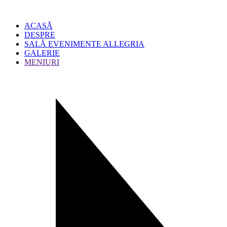
ACASĂ
DESPRE
SALĂ EVENIMENTE ALLEGRIA
GALERIE
MENIURI