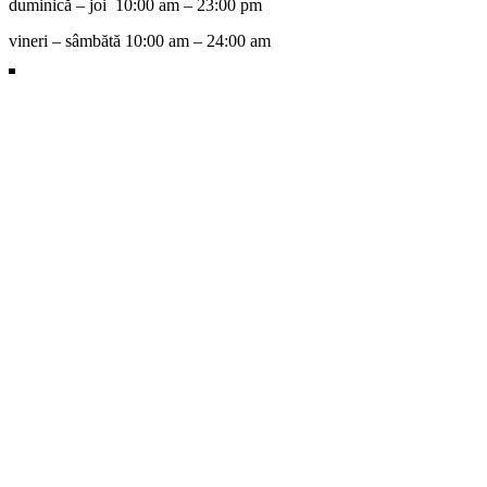
duminică – joi 10:00 am – 23:00 pm
vineri – sâmbătă 10:00 am – 24:00 am