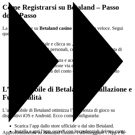
Come Registrarsi su Betaland – Passo
dopo Passo
La registrazione su
Betaland casino
è semplice e veloce. Segui
questi passi:
Vai al sito ufficiale e clicca su „Registrati”.
Inserisci i tuoi dati personali, come nome, email e data di
nascita.
Crea una password sicura e accetta i termini.
Conferma la registrazione via email o SMS.
Completa la verifica del conto caricando un documento
d’identità.
L’App Mobile di Betaland: Installazione e
Funzionalità
L’app mobile di Betaland ottimizza l’esperienza di gioco su
dispositivi iOS e Android. Ecco come configurarla:
Scarica l’app dallo store ufficiale o dal sito Betaland.
Installa e apri l’app, accedi con le credenziali del tuo conto.
Approfondimento su Betaland Casino: Padroneggiare l’App e la