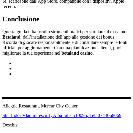
Sì, scaricabile dall’App Store, compatibile con i dispositivi Apple
recenti.
Conclusione
Questa guida ti ha fornito strumenti pratici per sfruttare al massimo
Betaland
, dall’installazione dell’app alla gestione dei bonus.
Ricorda di giocare responsabilmente e di consultare sempre le fonti
ufficiali per aggiornamenti. Con una pianificazione attenta, puoi
migliorare la tua esperienza nel
betaland casino
.
Allegria Restaurant, Mercur City Center
Str. Tudor Vladimirescu 1, Alba Iulia 510095,
Tel. 0743068069,
Deschis: