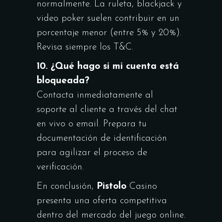
normalmente. La ruleta, blackjack y
video poker suelen contribuir en un
porcentaje menor (entre 5% y 20%).
Revisa siempre los T&C.
10. ¿Qué hago si mi cuenta está
bloqueada?
Contacta inmediatamente al
soporte al cliente a través del chat
en vivo o email. Prepara tu
documentación de identificación
para agilizar el proceso de
verificación.
En conclusión,
Pistolo
Casino
presenta una oferta competitiva
dentro del mercado del juego online.