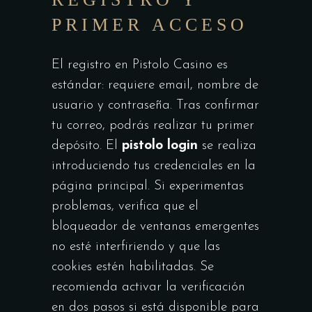
PRIMER ACCESO
El registro en Pistolo Casino es
estándar: requiere email, nombre de
usuario y contraseña. Tras confirmar
tu correo, podrás realizar tu primer
depósito. El
pistolo login
se realiza
introduciendo tus credenciales en la
página principal. Si experimentas
problemas, verifica que el
bloqueador de ventanas emergentes
no esté interfiriendo y que las
cookies estén habilitadas. Se
recomienda activar la verificación
en dos pasos si está disponible para