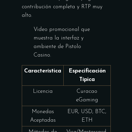
contribución completa y RTP muy
alto.
Video promocional que
muestra la interfaz y
ambiente de Pistolo
Casino.
Característica
Especificación
Típica
Licencia
Curacao
eGaming
Monedas
EUR, USD, BTC,
Aceptadas
ETH