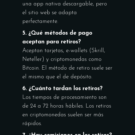
una app nativa descargable, pero
el sitio web se adapta
perfectamente.
5. ¿Qué métodos de pago
aceptan para retiros?
Aceptan tarjetas, e-wallets (Skrill,
Neteller) y criptomonedas como
Bitcoin. El método de retiro suele ser
el mismo que el de depósito.
6. ¿Cuánto tardan los retiros?
Los tiempos de procesamiento son
de 24 a 72 horas hábiles. Los retiros
en criptomonedas suelen ser más
rápidos.