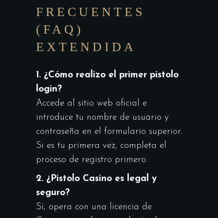
FRECUENTES
(FAQ)
EXTENDIDA
1. ¿Cómo realizo el primer pistolo
login?
Accede al sitio web oficial e
introduce tu nombre de usuario y
contraseña en el formulario superior.
Si es tu primera vez, completa el
proceso de registro primero.
2. ¿Pistolo Casino es legal y
seguro?
Sí, opera con una licencia de