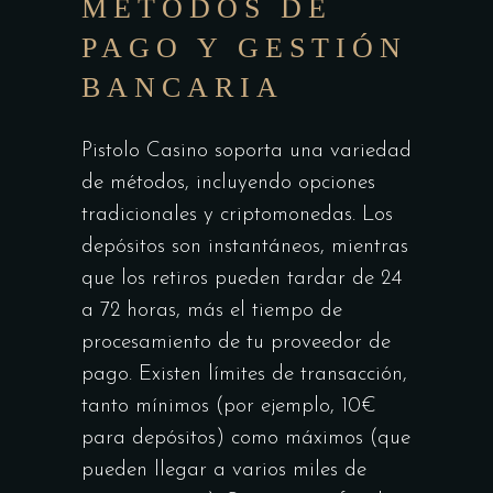
MÉTODOS DE
PAGO Y GESTIÓN
BANCARIA
Pistolo Casino soporta una variedad
de métodos, incluyendo opciones
tradicionales y criptomonedas. Los
depósitos son instantáneos, mientras
que los retiros pueden tardar de 24
a 72 horas, más el tiempo de
procesamiento de tu proveedor de
pago. Existen límites de transacción,
tanto mínimos (por ejemplo, 10€
para depósitos) como máximos (que
pueden llegar a varios miles de