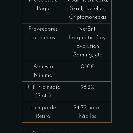
Métodos de
Visa/Mastercard,
Pago
Skrill, Neteller,
Criptomonedas
Proveedores
NetEnt,
de Juegos
Pragmatic Play,
Evolution
Gaming, etc.
Apuesta
0.10€
Mínima
RTP Promedio
96.2%
(Slots)
Tiempo de
24-72 horas
Retiro
hábiles