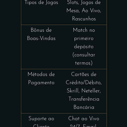
Tipos de Jogos
Slots, Jogos de
Mesa, Ao Vivo,
Rascunhos
Bônus de
Match no
Boas-Vindas
primeiro
depósito
(consultar
termos)
Métodos de
Cartões de
Pagamento
Crédito/Débito,
Skrill, Neteller,
Transferência
Bancária
Suporte ao
Chat ao Vivo