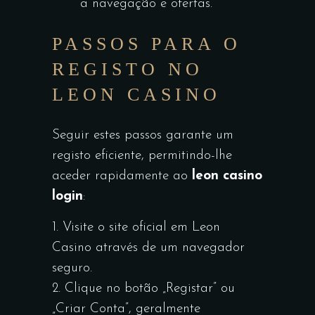
a navegação e ofertas.
PASSOS PARA O
REGISTO NO
LEON CASINO
Seguir estes passos garante um
registo eficiente, permitindo-lhe
aceder rapidamente ao
leon casino
login
:
Visite o site oficial em
Leon
Casino
através de um navegador
seguro.
Clique no botão „Registar” ou
„Criar Conta”, geralmente