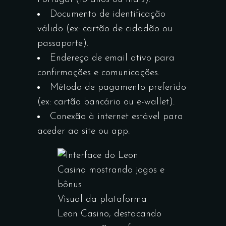
Documento de identificação
válido (ex: cartão de cidadão ou
passaporte).
Endereço de email ativo para
confirmações e comunicações.
Método de pagamento preferido
(ex: cartão bancário ou e-wallet).
Conexão à internet estável para
aceder ao site ou app.
Visual da plataforma
Leon Casino, destacando