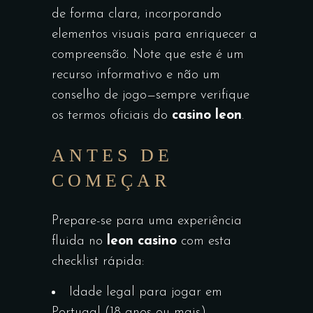
de forma clara, incorporando
elementos visuais para enriquecer a
compreensão. Note que este é um
recurso informativo e não um
conselho de jogo—sempre verifique
os termos oficiais do
casino leon
.
ANTES DE
COMEÇAR
Prepare-se para uma experiência
fluida no
leon casino
com esta
checklist rápida:
Idade legal para jogar em
Portugal (18 anos ou mais).