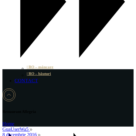
| RO – mâncare
| RO – băuturi
CONTACT
Restaurant Allegria
Home
GuaUserWa5
8 decembrie 2016