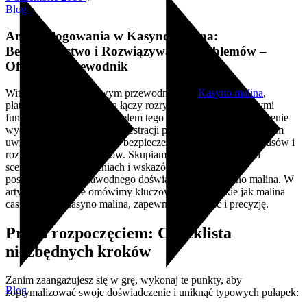
Blog
Analiza logowania w Kasyno Malina:
Bezpieczeństwo i Rozwiązywanie Problemów –
Oficjalny Przewodnik
Witamy w kompleksowym przewodniku po
Kasyno malina
,
platformie iGaming, która łączy rozrywkę z zaawansowanymi
funkcjami technicznymi. Celem tego dokumentu jest dostarczenie
wyczerpującej analizy od rejestracji po wypłaty, ze szczególnym
uwzględnieniem aspektów bezpieczeństwa, matematyki bonusów i
rozwiązywania problemów. Skupiamy się na praktycznych
scenariuszach, obliczeniach i wskazówkach dla graczy
poszukujących niezawodnego doświadczenia w kasyno malina. W
artykule naturalnie omówimy kluczowe terminy, takie jak malina
casino login i kasyno malina, zapewniając jasność i precyzję.
Przed rozpoczęciem: Checklista
niezbędnych kroków
Zanim zaangażujesz się w grę, wykonaj te punkty, aby
Blog
zoptymalizować swoje doświadczenie i uniknąć typowych pułapek: