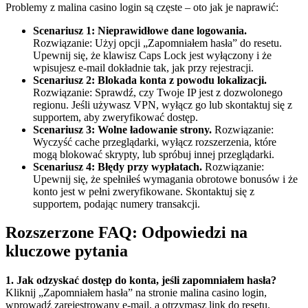
Problemy z malina casino login są częste – oto jak je naprawić:
Scenariusz 1: Nieprawidłowe dane logowania.
Rozwiązanie: Użyj opcji „Zapomniałem hasła” do resetu.
Upewnij się, że klawisz Caps Lock jest wyłączony i że
wpisujesz e-mail dokładnie tak, jak przy rejestracji.
Scenariusz 2: Blokada konta z powodu lokalizacji.
Rozwiązanie: Sprawdź, czy Twoje IP jest z dozwolonego
regionu. Jeśli używasz VPN, wyłącz go lub skontaktuj się z
supportem, aby zweryfikować dostęp.
Scenariusz 3: Wolne ładowanie strony.
Rozwiązanie:
Wyczyść cache przeglądarki, wyłącz rozszerzenia, które
mogą blokować skrypty, lub spróbuj innej przeglądarki.
Scenariusz 4: Błędy przy wypłatach.
Rozwiązanie:
Upewnij się, że spełniłeś wymagania obrotowe bonusów i że
konto jest w pełni zweryfikowane. Skontaktuj się z
supportem, podając numery transakcji.
Rozszerzone FAQ: Odpowiedzi na
kluczowe pytania
1. Jak odzyskać dostęp do konta, jeśli zapomniałem hasła?
Kliknij „Zapomniałem hasła” na stronie malina casino login,
wprowadź zarejestrowany e-mail, a otrzymasz link do resetu.