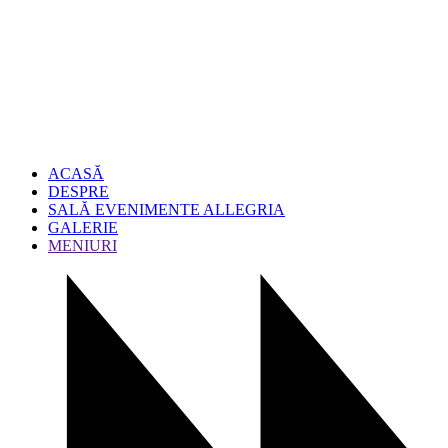
ACASĂ
DESPRE
SALĂ EVENIMENTE ALLEGRIA
GALERIE
MENIURI