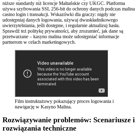
niższe standardy niż licencje Maltańskie czy UKGC. Platforma
używa szyfrowania SSL 256-bit do ochrony danych podczas malina
casino login i transakcji. Wskazówki dla graczy: nigdy nie
udostępniaj danych logowania, używaj dwuskładnikowego
uwierzytelniania, jeśli dostępne, i regularnie aktualizuj hasła.
Sprawdź też politykę prywatności, aby zrozumieć, jak dane są
przetwarzane – kasyno malina może udostępniać informacje
partnerom w celach marketingowych.
Film instruktażowy pokazujący proces logowania i
nawigację w Kasyno Malina.
Rozwiązywanie problemów: Scenariusze i
rozwiązania techniczne