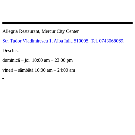
Allegria Restaurant, Mercur City Center
Str. Tudor Vladimirescu 1, Alba Iulia 510095,
Tel. 0743068069,
Deschis:
duminică – joi 10:00 am – 23:00 pm
vineri – sâmbătă 10:00 am – 24:00 am