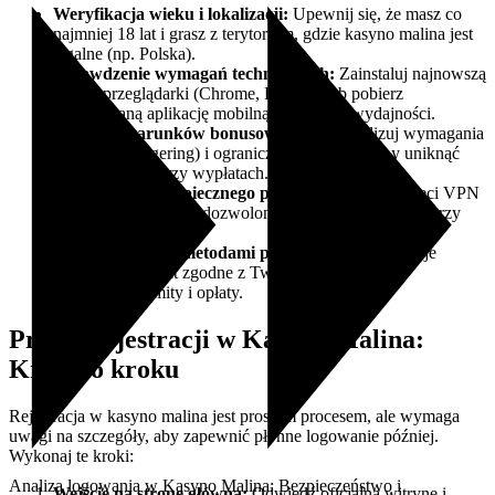
Weryfikacja wieku i lokalizacji:
Upewnij się, że masz co
najmniej 18 lat i grasz z terytorium, gdzie kasyno malina jest
legalne (np. Polska).
Sprawdzenie wymagań technicznych:
Zainstaluj najnowszą
wersję przeglądarki (Chrome, Firefox) lub pobierz
dedykowaną aplikację mobilną dla lepszej wydajności.
Przegląd warunków bonusowych:
Przeanalizuj wymagania
obrotowe (wagering) i ograniczenia czasowe, aby uniknąć
niespodzianek przy wypłatach.
Konfiguracja bezpiecznego połączenia:
Używaj sieci VPN
tylko wtedy, gdy jest dozwolone, aby uniknąć blokad przy
malina casino login.
Zapoznanie się z metodami płatności:
Wybierz opcje
depozytu i wypłat zgodne z Twoimi preferencjami,
sprawdzając limity i opłaty.
Proces rejestracji w Kasyno Malina:
Krok po kroku
Rejestracja w kasyno malina jest prostym procesem, ale wymaga
uwagi na szczegóły, aby zapewnić płynne logowanie później.
Wykonaj te kroki:
Analiza logowania w Kasyno Malina: Bezpieczeństwo i
Wejście na stronę główną:
Odwiedź oficjalną witrynę i