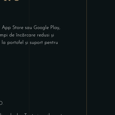
n App Store sau Google Play,
mpi de încărcare redusi și
d la portofel și suport pentru
O.