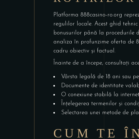
Platforma
888casino-ro.org
reprez
regulilor locale. Acest ghid tehni
bonusurilor până la procedurile d
analiza în profunzime oferta de 88
cadru obiectiv și factual.
Înainte de a începe, consultați ace
Vârsta legală de 18 ani sau pe
Documente de identitate valabi
O conexiune stabilă la internet
Înțelegerea termenilor și condi
Selectarea unei metode de plat
CUM TE Î