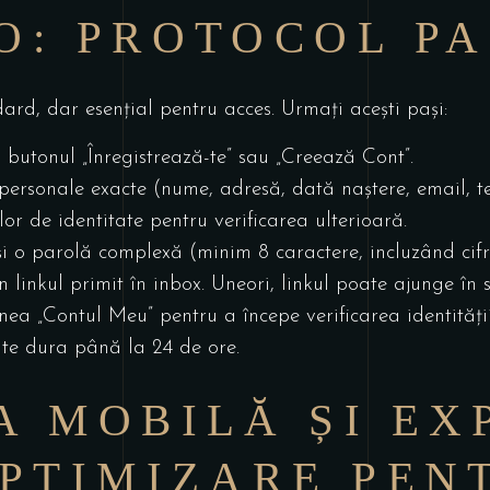
O: PROTOCOL PA
dard, dar esențial pentru acces. Urmați acești pași:
ți butonul „Înregistrează-te” sau „Creează Cont”.
personale exacte (nume, adresă, dată naștere, email, t
r de identitate pentru verificarea ulterioară.
și o parolă complexă (minim 8 caractere, incluzând cifre
linkul primit în inbox. Uneori, linkul poate ajunge în sp
ea „Contul Meu” pentru a începe verificarea identității.
ate dura până la 24 de ore.
A MOBILĂ ȘI EX
OPTIMIZARE PEN