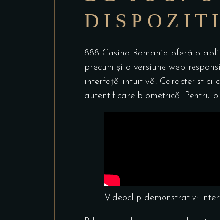
DISPOZIT
888 Casino Romania oferă o aplic
precum și o versiune web responsi
interfață intuitivă. Caracteristici
autentificare biometrică. Pentru o
Videoclip demonstrativ: Inter