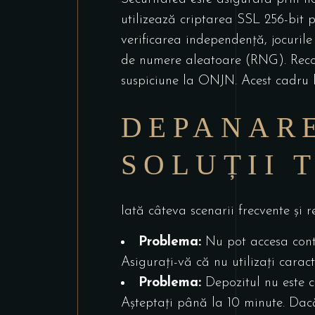
utilizează criptarea SSL 256-bit p
verificarea independență, jocuri
de numere aleatoare (RNG). Recoma
suspiciune la
ONJN
. Acest cadru
DEPANARE
SOLUȚII 
Iată câteva scenarii frecvente și re
Problema:
Nu pot accesa cont
Asigurați-vă că nu utilizați carac
Problema:
Depozitul nu este c
Așteptați până la 10 minute. Dacă 