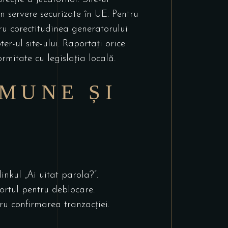
în servere securizate în UE. Pentru
u corectitudinea generatorului
-ul site-ului. Raportați orice
mitate cu legislația locală.
MUNE ȘI
inkul „Ai uitat parola?”.
portul pentru deblocare.
ru confirmarea tranzacției.