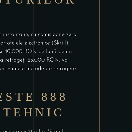
t instantane, cu comisioane zero
rtofelele electronice (Skrill)
e și 40,000 RON pe lună pentru
i să retrageți 25,000 RON, va
unse: unele metode de retragere
ESTE 888
 TEHNIC
cție a jucătorilor. Site-ul