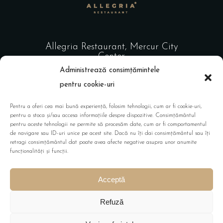
Allegria Restaurant, Mercur City
Center
Administrează consimțămintele
Str. Tudor Vladimirescu 1, Alba Iulia
pentru cookie-uri
510095,
Tel. 0743068069,
Pentru a oferi cea mai bună experiență, folosim tehnologii, cum ar fi cookie-uri,
Deschis:
pentru a stoca și/sau accesa informațiile despre dispozitive. Consimțământul
duminică – joi 10:00 am – 23:00
pentru aceste tehnologii ne permite să procesăm date, cum ar fi comportamentul
pm
de navigare sau ID-uri unice pe acest site. Dacă nu îți dai consimțământul sau îți
retragi consimțământul dat poate avea afecte negative asupra unor anumite
vineri – sâmbătă 10:00 am – 24:00
funcționalități și funcții.
am
Acceptă
Refuză