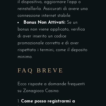
il dispositivo, aggiornare l’app o
reinstallarla. Assicurati di avere una
connessione internet stabile.
Bonus Non Attivati:
Se un
bonus non viene applicato, verifica
di aver inserito un codice
promozionale corretto e di aver
rispettato i termini, come il deposito
minimo.
FAQ BREVE
Ecco risposte a domande frequenti
su Zonagioco Casino:
Come posso registrarmi a