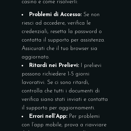
casino e come risolverli:
Problemi di Accesso:
Se non
riesci ad accedere, verifica le
credenziali, resetta la password o
contatta il supporto per assistenza.
Assicurati che il tuo browser sia
aggiornato.
Ritardi nei Prelievi:
I prelievi
possono richiedere 1-5 giorni
lavorativi. Se ci sono ritardi,
controlla che tutti i documenti di
verifica siano stati inviati e contatta
il supporto per aggiornamenti.
Errori nell’App:
Per problemi
con l’app mobile, prova a riavviare