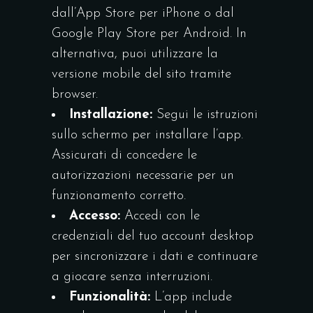
dall’App Store per iPhone o dal
Google Play Store per Android. In
alternativa, puoi utilizzare la
versione mobile del sito tramite
browser.
Installazione:
Segui le istruzioni
sullo schermo per installare l’app.
Assicurati di concedere le
autorizzazioni necessarie per un
funzionamento corretto.
Accesso:
Accedi con le
credenziali del tuo account desktop
per sincronizzare i dati e continuare
a giocare senza interruzioni.
Funzionalità:
L’app include