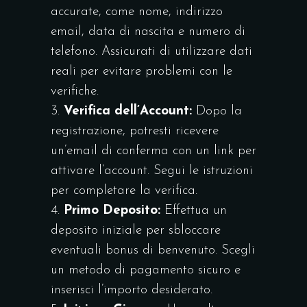
accurate, come nome, indirizzo
email, data di nascita e numero di
telefono. Assicurati di utilizzare dati
reali per evitare problemi con le
verifiche.
Verifica dell’Account:
Dopo la
registrazione, potresti ricevere
un’email di conferma con un link per
attivare l’account. Segui le istruzioni
per completare la verifica.
Primo Deposito:
Effettua un
deposito iniziale per sbloccare
eventuali bonus di benvenuto. Scegli
un metodo di pagamento sicuro e
inserisci l’importo desiderato.