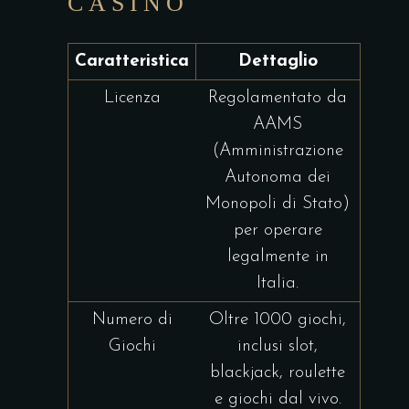
CASINO
Caratteristica
Dettaglio
Licenza
Regolamentato da
AAMS
(Amministrazione
Autonoma dei
Monopoli di Stato)
per operare
legalmente in
Italia.
Numero di
Oltre 1000 giochi,
Giochi
inclusi slot,
blackjack, roulette
e giochi dal vivo.