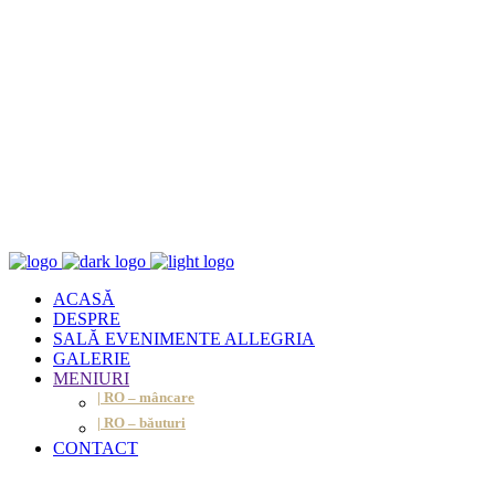
ACASĂ
DESPRE
SALĂ EVENIMENTE ALLEGRIA
GALERIE
MENIURI
| RO – mâncare
| RO – băuturi
CONTACT