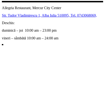
Allegria Restaurant, Mercur City Center
Str. Tudor Vladimirescu 1, Alba Iulia 510095,
Tel. 0743068069,
Deschis:
duminică – joi 10:00 am – 23:00 pm
vineri – sâmbătă 10:00 am – 24:00 am