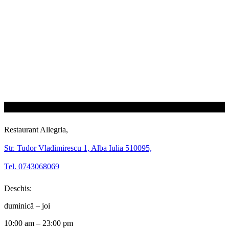
Restaurant Allegria,
Str. Tudor Vladimirescu 1, Alba Iulia 510095,
Tel. 0743068069
Deschis:
duminică – joi
10:00 am – 23:00 pm