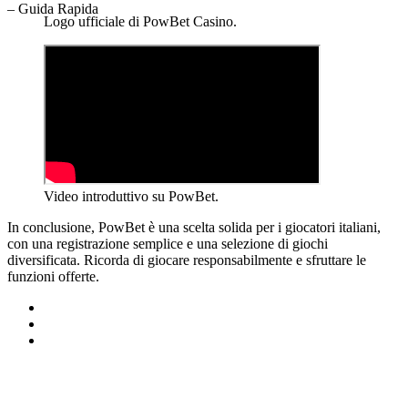
– Guida Rapida
Logo ufficiale di PowBet Casino.
Video introduttivo su PowBet.
In conclusione, PowBet è una scelta solida per i giocatori italiani,
con una registrazione semplice e una selezione di giochi
diversificata. Ricorda di giocare responsabilmente e sfruttare le
funzioni offerte.