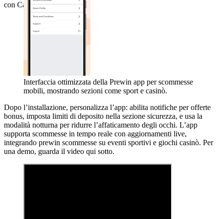
con Calcoli Bonus
Interfaccia ottimizzata della Prewin app per scommesse
mobili, mostrando sezioni come sport e casinò.
Dopo l’installazione, personalizza l’app: abilita notifiche per offerte
bonus, imposta limiti di deposito nella sezione sicurezza, e usa la
modalità notturna per ridurre l’affaticamento degli occhi. L’app
supporta scommesse in tempo reale con aggiornamenti live,
integrando prewin scommesse su eventi sportivi e giochi casinò. Per
una demo, guarda il video qui sotto.