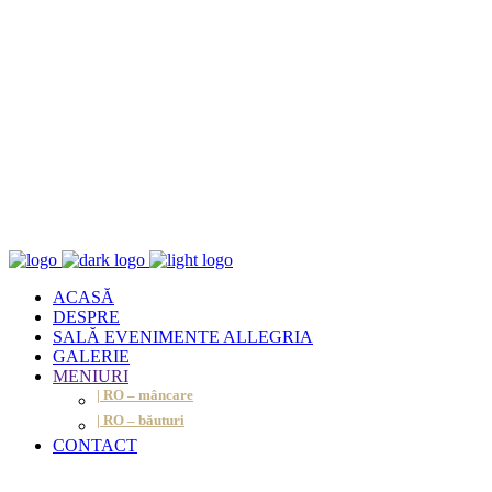
ACASĂ
DESPRE
SALĂ EVENIMENTE ALLEGRIA
GALERIE
MENIURI
| RO – mâncare
| RO – băuturi
CONTACT