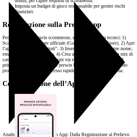
bonus, per capire requisiti di scommessa.
Imposta un budget di gioco responsabile per gestire rischi
finanziari.
Registrazione sulla Prewin App
Per iniziare con prewin scommesse, segui questi passi tecnici: 1)
Scarica l’app dallo store ufficiale (Google Play o App Store). 2) Apri
l’app e clicca su „Registrati”. 3) Inserisci dati personali come nome,
email e numero di telefono. 4) Crea una password sicura con mix di
caratteri. 5) Conferma l’account via email o SMS. 6) Effettua il
primo deposito per attivare il prewin bonus di benvenuto. Questo
processo garantisce un accesso rapido e sicuro alla piattaforma.
Configurazione dell’App Mobile
Analisi Tecnica della Prewin App: Dalla Registrazione al Prelievo