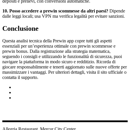
depositi e prelievi, con conversioni automatiche.
10. Posso accedere a prewin scommesse da altri paesi?
Dipende
dalle leggi locali; usa VPN ma verifica legalità per evitare sanzioni.
Conclusione
Questa analisi tecnica della Prewin app copre tutti gli aspetti
essenziali per un’esperienza ottimale con prewin scommesse e
prewin bonus. Dalla registrazione alla strategia matematica,
seguendo i consigli e utilizzando le funzionalità di sicurezza, puoi
navigare la piattaforma in modo sicuro e redditizio. Ricorda di
giocare responsabilmente e tenerti aggiornato sulle nuove offerte per
massimizzare i vantaggi. Per ulteriori dettagli, visita il sito ufficiale o
contatta il supporto.
Allegria Restaurant, Mercur City Center