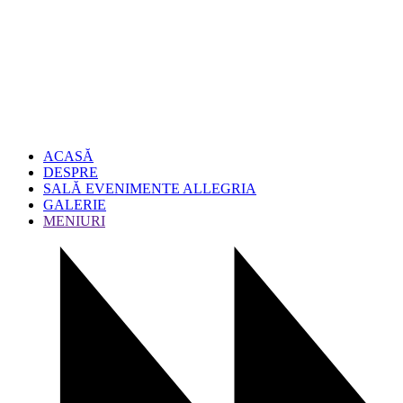
ACASĂ
DESPRE
SALĂ EVENIMENTE ALLEGRIA
GALERIE
MENIURI