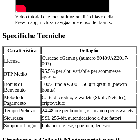
Video tutorial che mostra funzionalità chiave della
Prewin app, inclusa navigazione e uso dei bonus.
Specifiche Tecniche
Caratteristica
Dettaglio
Curacao eGaming (numero 8048/JAZ2017-
Licenza
065)
95.5% per slot, variabile per scommesse
RTP Medio
sportive
Bonus di
100% fino a €500 + 50 giri gratuiti (prewin
Benvenuto
bonus)
Metodi di
Carte di credito, e-wallets (Skrill, Neteller),
Pagamento
criptovalute
Tempo Prelievo
24-48 ore per bonifici, istantaneo per e-wallets
Sicurezza
SSL 256-bit, autenticazione a due fattori
Supporto Lingue
Italiano, inglese, spagnolo, tedesco