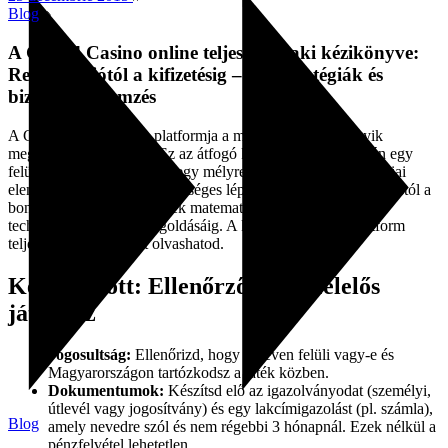
Blog
A Grand Casino online teljes műszaki kézikönyve:
Regisztrációtól a kifizetésig – Pro stratégiák és
biztonsági elemzés
A Grand casino online platformja a magyar játékosok egyik
meghatározó célpontja. Ez az átfogó kézikönyv nem csupán egy
felületes bemutató, hanem egy mélyreható műszaki és stratégiai
elemzés, amely minden szükséges lépést lefed – a számlanyitástól a
bonyolult fogadási feltételek matematikájáig és a lehetséges
technikai problémák megoldásáig. A következőkben a platform
teljes dekonstrukcióját olvashatod.
Kezdés előtt: Ellenőrzőlista a felelős
játékhoz
Jogosultság:
Ellenőrizd, hogy 18 éven felüli vagy-e és
Magyarországon tartózkodsz a játék közben.
Dokumentumok:
Készítsd elő az igazolványodat (személyi,
útlevél vagy jogosítvány) és egy lakcímigazolást (pl. számla),
Blog
amely nevedre szól és nem régebbi 3 hónapnál. Ezek nélkül a
pénzfelvétel lehetetlen.