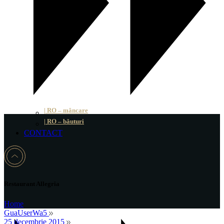
| RO – mâncare
| RO – băuturi
CONTACT
Restaurant Allegria
Home
GuaUserWa5
25 decembrie 2015