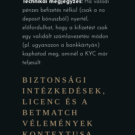
Technikai megjegyzés:
Ha valódi
pénzes befizetés nélkül (csak a no
deposit bónuszból) nyertél,
előfordulhat, hogy a kifizetést csak
egy validált számlavezetési módon
(pl. ugyanazon a bankkártyán)
kaphatod meg, aminél a KYC már
teljesült.
BIZTONSÁGI
INTÉZKEDÉSEK,
LICENC ÉS A
BETMATCH
VÉLEMÉNYEK
KONTEXTUSA