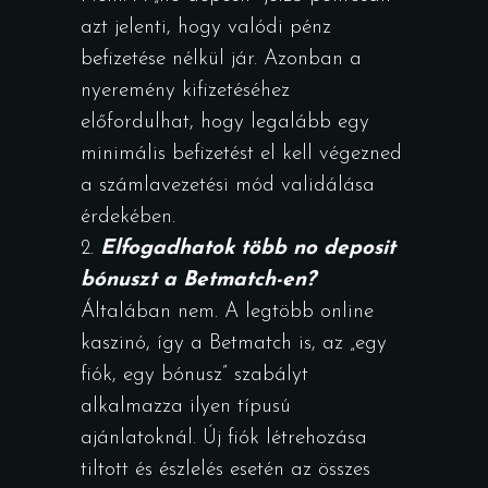
azt jelenti, hogy valódi pénz
befizetése nélkül jár. Azonban a
nyeremény kifizetéséhez
előfordulhat, hogy legalább egy
minimális befizetést el kell végezned
a számlavezetési mód validálása
érdekében.
Elfogadhatok több no deposit
bónuszt a Betmatch-en?
Általában nem. A legtöbb online
kaszinó, így a Betmatch is, az „egy
fiók, egy bónusz” szabályt
alkalmazza ilyen típusú
ajánlatoknál. Új fiók létrehozása
tiltott és észlelés esetén az összes