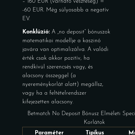
– 160 EUR (várható veszteség) =
-60 EUR. Még súlyosabb a negatív
EV.
Konklúzió:
A „no deposit” bónuszok
matematikai modellje a kaszinó
javára van optimalizálva. A valódi
érték csak akkor pozitív, ha
rendkívül szerencsés vagy, és
alacsony összeggel (a
nyereménykorlát alatt) megállsz,
vagy ha a feltételrendszer
kifejezetten alacsony.
Betmatch No Deposit Bónusz Elméleti Speci
Korlátok
Paraméter
Tipikus
Mű