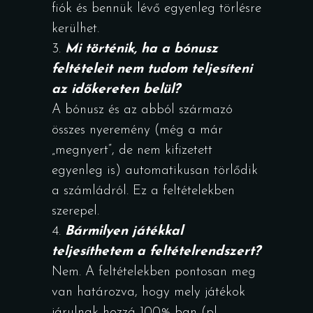
fiók és bennük lévő egyenleg törlésre
kerülhet.
Mi történik, ha a bónusz
feltételeit nem tudom teljesíteni
az időkereten belül?
A bónusz és az abból származó
összes nyeremény (még a már
„megnyert”, de nem kifizetett
egyenleg is) automatikusan törlődik
a számládról. Ez a feltételekben
szerepel.
Bármilyen játékkal
teljesíthetem a feltételrendszert?
Nem. A feltételekben pontosan meg
van határozva, hogy mely játékok
járulnak hozzá 100%-ban (pl.