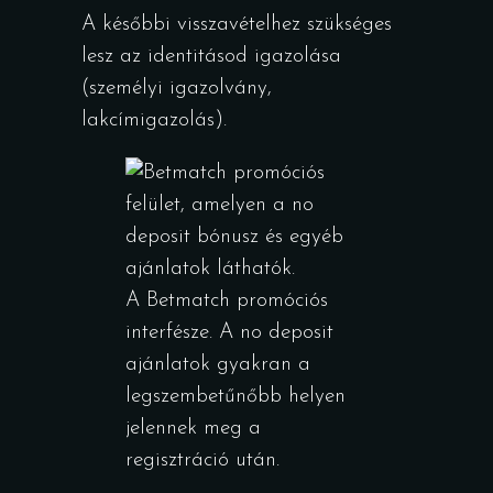
A későbbi visszavételhez szükséges
lesz az identitásod igazolása
(személyi igazolvány,
lakcímigazolás).
A Betmatch promóciós
interfésze. A no deposit
ajánlatok gyakran a
legszembetűnőbb helyen
jelennek meg a
regisztráció után.