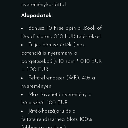
nyereménykorláttal.
Alapadatok:
Bónusz: 10 Free Spin a „Book of
Dead” sloton, 0.10 EUR tétértékkel.
Teljes bónusz érték (max
potenciális nyeremény a
pörgetésekből): 10 spin * 0.10 EUR
= 1.00 EUR.
Feltételrendszer (WR): 40x a
nyereményen.
Max. kivehető nyeremény a
bónuszból: 100 EUR.
Játék-hozzájárulás a
feltételrendszerhez: Slots 100%
(ebben az esetben).