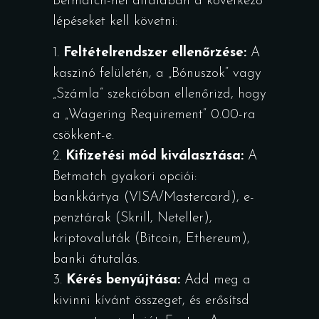
Betmatch-nél általában a következő
lépéseket kell követni:
Feltételrendszer ellenőrzése:
A
kaszinó felületén, a „Bónuszok” vagy
„Számla” szekcióban ellenőrizd, hogy
a „Wagering Requirement” 0.00-ra
csökkent-e.
Kifizetési mód kiválasztása:
A
Betmatch gyakori opciói:
bankkártya (VISA/Mastercard), e-
penztárak (Skrill, Neteller),
kriptovaluták (Bitcoin, Ethereum),
banki átutalás.
Kérés benyújtása:
Add meg a
kivinni kívánt összeget, és erősítsd