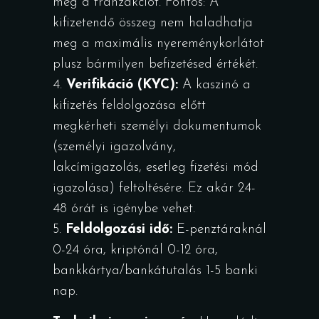
meg a tranzakciót. Fontos: A
kifizetendő összeg nem haladhatja
meg a maximális nyereménykorlátot
plusz bármilyen befizetésed értékét.
Verifikáció (KYC):
A kaszinó a
kifizetés feldolgozása előtt
megkérheti személyi dokumentumok
(személyi igazolvány,
lakcímigazolás, esetleg fizetési mód
igazolása) feltöltésére. Ez akár 24-
48 órát is igénybe vehet.
Feldolgozási idő:
E-penztáraknál
0-24 óra, kriptónál 0-12 óra,
bankkártya/bankátutalás 1-5 banki
nap.