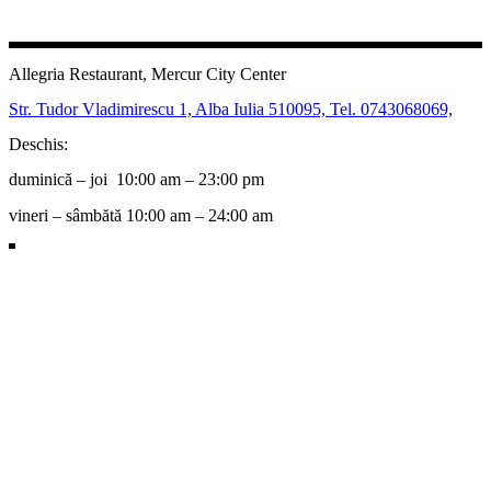
Allegria Restaurant, Mercur City Center
Str. Tudor Vladimirescu 1, Alba Iulia 510095,
Tel. 0743068069,
Deschis:
duminică – joi 10:00 am – 23:00 pm
vineri – sâmbătă 10:00 am – 24:00 am