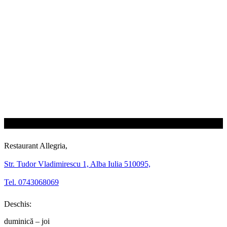
Restaurant Allegria,
Str. Tudor Vladimirescu 1, Alba Iulia 510095,
Tel. 0743068069
Deschis:
duminică – joi