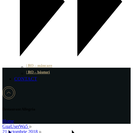
| RO – mâncare
| RO – băuturi
CONTACT
Restaurant Allegria
Home
GuaUserWa5
21 octombrie 2018