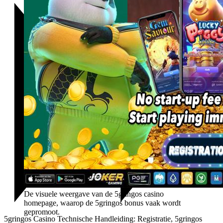
De visuele weergave van de 5gringos casino
homepage, waarop de 5gringos bonus vaak wordt
gepromoot.
5gringos Casino Technische Handleiding: Registratie, 5gringos