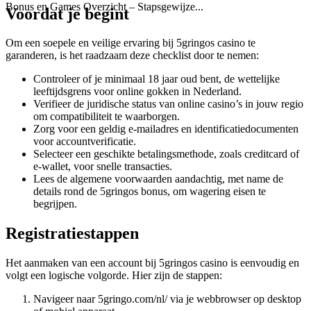
Bonus en Games Overzicht – Stapsgewijze...
Voordat je begint
Om een soepele en veilige ervaring bij 5gringos casino te
garanderen, is het raadzaam deze checklist door te nemen:
Controleer of je minimaal 18 jaar oud bent, de wettelijke
leeftijdsgrens voor online gokken in Nederland.
Verifieer de juridische status van online casino’s in jouw regio
om compatibiliteit te waarborgen.
Zorg voor een geldig e-mailadres en identificatiedocumenten
voor accountverificatie.
Selecteer een geschikte betalingsmethode, zoals creditcard of
e-wallet, voor snelle transacties.
Lees de algemene voorwaarden aandachtig, met name de
details rond de 5gringos bonus, om wagering eisen te
begrijpen.
Registratiestappen
Het aanmaken van een account bij 5gringos casino is eenvoudig en
volgt een logische volgorde. Hier zijn de stappen:
Navigeer naar 5gringo.com/nl/ via je webbrowser op desktop