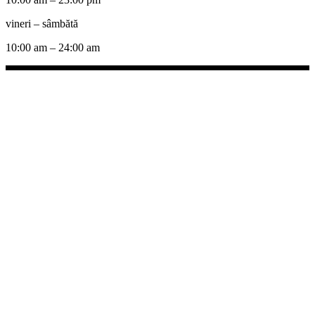
vineri – sâmbătă
10:00 am – 24:00 am