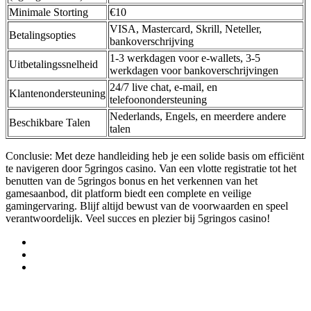
Minimale Storting
€10
VISA, Mastercard, Skrill, Neteller,
Betalingsopties
bankoverschrijving
1-3 werkdagen voor e-wallets, 3-5
Uitbetalingssnelheid
werkdagen voor bankoverschrijvingen
24/7 live chat, e-mail, en
Klantenondersteuning
telefoonondersteuning
Nederlands, Engels, en meerdere andere
Beschikbare Talen
talen
Conclusie: Met deze handleiding heb je een solide basis om efficiënt
te navigeren door 5gringos casino. Van een vlotte registratie tot het
benutten van de 5gringos bonus en het verkennen van het
gamesaanbod, dit platform biedt een complete en veilige
gamingervaring. Blijf altijd bewust van de voorwaarden en speel
verantwoordelijk. Veel succes en plezier bij 5gringos casino!