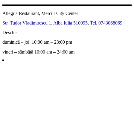
Allegria Restaurant, Mercur City Center
Str. Tudor Vladimirescu 1, Alba Iulia 510095,
Tel. 0743068069,
Deschis:
duminică – joi 10:00 am – 23:00 pm
vineri – sâmbătă 10:00 am – 24:00 am