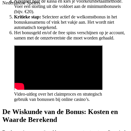
Navigeer naar de kassa en kies je voorkeursbetaalmethode.
Nederlandse Spelers
Voer een storting uit die voldoet aan de minimumbonuseis
(bijv. €20).
Kritieke stap:
Selecteer actief de welkomstbonus in het
bonuskassamenu of vink het vakje aan. Het wordt niet
automatisch toegekend.
Het bonusgeld en/of de free spins verschijnen op je account,
samen met de omzetvereiste die moet worden gehaald.
Video-uitleg over het claimproces en strategisch
gebruik van bonussen bij online casino’s.
De Wiskunde van de Bonus: Kosten en
Waarde Berekend