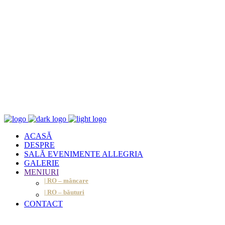
ACASĂ
DESPRE
SALĂ EVENIMENTE ALLEGRIA
GALERIE
MENIURI
| RO – mâncare
| RO – băuturi
CONTACT