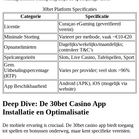
30bet Platform Specificaties
Categorie
Specificatie
Curaçao eGaming (geverifieerd
Licentie
vereist)
Minimale Storting
Varieert per methode, vaak ~€10-€20
Dagelijks/wekelijks/maandelijks;
Opnamelimieten
controleer T&C’s
Spelcategorieën
Slots, Live Casino, Tafelspellen, Sport
Gem.
Uitbetalingspercentage
Varies per provider; veel slots >96%
(RTP)
Android (APK), iOS (mogelijk via
App Beschikbaarheid
website)
Deep Dive: De 30bet Casino App
Installatie en Optimalisatie
De mobiele ervaring is cruciaal. De 30bet casino app biedt toegang
tot spellen en bonussen onderweg, maar kent specifieke vereisten.