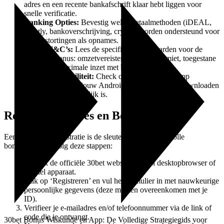
adres en een recente bankafschrift klaar hebt liggen voor
snelle verificatie.
Banking Opties:
Bevestig welke betaalmethoden (iDEAL,
Trustly, bankoverschrijving, crypto) worden ondersteund voor
zowel stortingen als opnames.
Bonus T&C’s:
Lees de specifieke voorwaarden voor de
welkomstbonus: omzetvereisten (WR), tijdslimiet, toegestane
spellen en maximale inzet met bonusgeld.
App Compatibiliteit:
Check of de 30bet casino app
compatibel is met jouw Android/iOS versie en of downloaden
via de website mogelijk is.
Registratieproces en Bonusclaim
Een vlekkeloze registratie is de sleutel tot een succesvolle
bonuservaring. Volg deze stappen:
Bezoek de officiële 30bet website via een desktopbrowser of
mobiel apparaat.
Klik op ‘Registreren’ en vul het formulier in met nauwkeurige
persoonlijke gegevens (deze moeten overeenkomen met je
ID).
Verifieer je e-mailadres en/of telefoonnummer via de link of
code die je ontvangt.
30bet Bonus Wiskunde en App: De Volledige Strategiegids voor