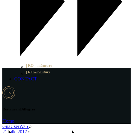
| RO – mâncare
| RO – băuturi
CONTACT
Restaurant Allegria
Home
GuaUserWa5
21 iulie 2017