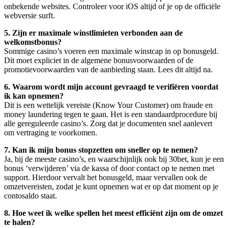
onbekende websites. Controleer voor iOS altijd of je op de officiële
webversie surft.
5. Zijn er maximale winstlimieten verbonden aan de
welkomstbonus?
Sommige casino’s voeren een maximale winstcap in op bonusgeld.
Dit moet expliciet in de algemene bonusvoorwaarden of de
promotievoorwaarden van de aanbieding staan. Lees dit altijd na.
6. Waarom wordt mijn account gevraagd te verifiëren voordat
ik kan opnemen?
Dit is een wettelijk vereiste (Know Your Customer) om fraude en
money laundering tegen te gaan. Het is een standaardprocedure bij
alle gereguleerde casino’s. Zorg dat je documenten snel aanlevert
om vertraging te voorkomen.
7. Kan ik mijn bonus stopzetten om sneller op te nemen?
Ja, bij de meeste casino’s, en waarschijnlijk ook bij 30bet, kun je een
bonus ‘verwijderen’ via de kassa of door contact op te nemen met
support. Hierdoor vervalt het bonusgeld, maar vervallen ook de
omzetvereisten, zodat je kunt opnemen wat er op dat moment op je
contosaldo staat.
8. Hoe weet ik welke spellen het meest efficiënt zijn om de omzet
te halen?