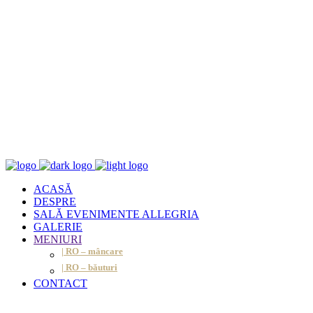
ACASĂ
DESPRE
SALĂ EVENIMENTE ALLEGRIA
GALERIE
MENIURI
| RO – mâncare
| RO – băuturi
CONTACT