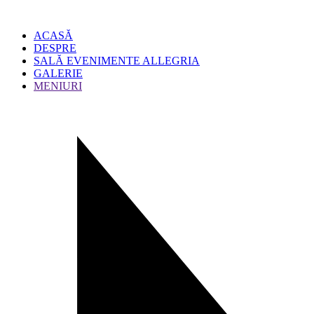
ACASĂ
DESPRE
SALĂ EVENIMENTE ALLEGRIA
GALERIE
MENIURI