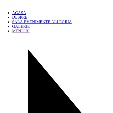
ACASĂ
DESPRE
SALĂ EVENIMENTE ALLEGRIA
GALERIE
MENIURI