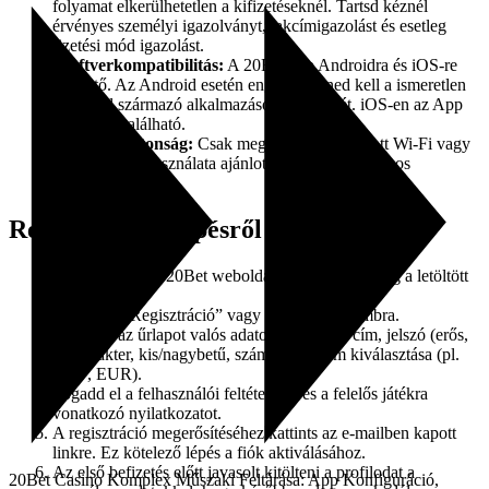
folyamat elkerülhetetlen a kifizetéseknél. Tartsd kéznél
érvényes személyi igazolványt, lakcímigazolást és esetleg
fizetési mód igazolást.
Szoftverkompatibilitás:
A 20Bet app Androidra és iOS-re
elérhető. Az Android esetén engedélyezned kell a ismeretlen
forrásból származó alkalmazások telepítését. iOS-en az App
Store-ban található.
Hálózati biztonság:
Csak megbízható, titkosított Wi-Fi vagy
mobilhálózat használata ajánlott. Kerüld a nyilvános
hálózatokat.
Regisztráció: Lépésről Lépésre
Látogasd meg a 20Bet weboldalát vagy nyisd meg a letöltött
20Bet appot.
Kattints a „Regisztráció” vagy „Sign Up” gombra.
Töltsd ki az űrlapot valós adatokkal: e-mail cím, jelszó (erős,
8+ karakter, kis/nagybetű, szám), pénznem kiválasztása (pl.
HUF, EUR).
Fogadd el a felhasználói feltételeket és a felelős játékra
vonatkozó nyilatkozatot.
A regisztráció megerősítéséhez kattints az e-mailben kapott
linkre. Ez kötelező lépés a fiók aktiválásához.
Az első befizetés előtt javasolt kitölteni a profilodat a
20Bet Casino Komplex Műszaki Feltárása: App Konfiguráció,