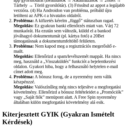
app gyorsítótárát (Beállítások → Alkalmazások → 20Bet →
Tárhely → Töröl gyorsítótár). (3) Frissítsd az appot a legújabb
verzióra. (4) Ha Androidon van probléma, próbáld újra
letölteni az APK-t a hivatalos oldalról.
Probléma:
A kifizetés kérelm „függő” státuszban ragad.
Megoldás:
Ez gyakran banki ellenőrzés miatt van. Várj 72
munkaórát. Ha ezután sem változik, küldd el a bankod
jóváhagyó dokumentumát (pl. kártya fotó) a 20Bet
támogatásnak a dokumentumfeltöltő felületen.
Probléma:
Nem kapod meg a regisztrációs megerősítő e-
mailt.
Megoldás:
Ellenőrizd a spam/levélszemét mappát. Ha nincs
meg, használd a „Visszaküldés” funkciót a bejelentkezési
oldalon. Gyakori hiba, hogy a felhasználó helytelen e-mail
címet adott meg.
Probléma:
A bónusz forog, de a nyeremény nem válik
készpénzzé.
Megoldás:
Valószínűleg még nincs teljesítve a megforgatási
követelmény. Ellenőrizd a bónusz feltételeidet a „Promóciók”
vagy „Saját fiók” menüpont alatt. A Free Spin nyeremény
általában külön megforgatási követelmény alá esik.
Kiterjesztett GYIK (Gyakran Ismételt
Kérdések)