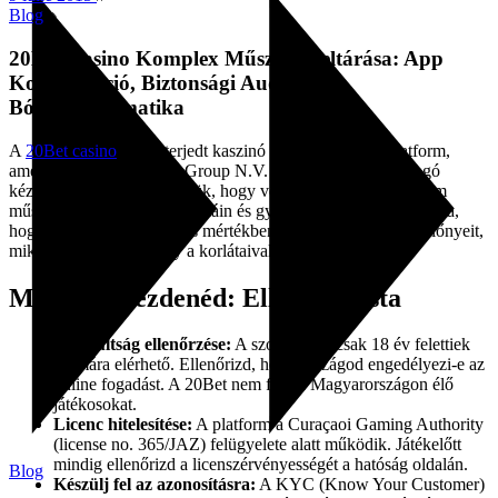
Blog
20Bet Casino Komplex Műszaki Feltárása: App
Konfiguráció, Biztonsági Audit és
Bónuszmatematika
A
20Bet casino
egy kiterjedt kaszinó és sportfogadási platform,
amelyet a TechSolutions Group N.V. üzemeltet. Ezt az átfogó
kézikönyvet azért készítettük, hogy végigvezessünk a platform
műszaki összetevőin, stratégiáin és gyakori buktatóin, biztosítva,
hogy felhasználóként teljes mértékben ki tudd használni az előnyeit,
miközben tisztában vagy a korlátaival.
Mielőtt elkezdenéd: Ellenőrzőlista
Jogosultság ellenőrzése:
A szolgáltatás csak 18 év felettiek
számára elérhető. Ellenőrizd, hogy országod engedélyezi-e az
online fogadást. A 20Bet nem fogad Magyarországon élő
játékosokat.
Licenc hitelesítése:
A platform a Curaçaoi Gaming Authority
(license no. 365/JAZ) felügyelete alatt működik. Játékelőtt
mindig ellenőrizd a licenszérvényességét a hatóság oldalán.
Blog
Készülj fel az azonosításra:
A KYC (Know Your Customer)