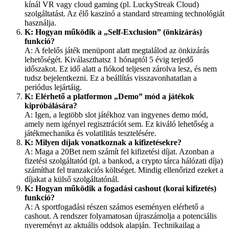
kínál VR vagy cloud gaming (pl. LuckyStreak Cloud)
szolgáltatást. Az élő kaszinó a standard streaming technológiát
használja.
K: Hogyan működik a „Self-Exclusion” (önkizárás)
funkció?
A: A felelős játék menüpont alatt megtalálod az önkizárás
lehetőségét. Kiválaszthatsz 1 hónaptól 5 évig terjedő
időszakot. Ez idő alatt a fiókod teljesen zárolva lesz, és nem
tudsz bejelentkezni. Ez a beállítás visszavonhatatlan a
periódus lejártáig.
K: Elérhető a platformon „Demo” mód a játékok
kipróbálására?
A: Igen, a legtöbb slot játékhoz van ingyenes demo mód,
amely nem igényel regisztrációt sem. Ez kiváló lehetőség a
játékmechanika és volatilitás tesztelésére.
K: Milyen díjak vonatkoznak a kifizetésekre?
A: Maga a 20Bet nem számít fel kifizetési díjat. Azonban a
fizetési szolgáltatód (pl. a bankod, a crypto tárca hálózati díja)
számíthat fel tranzakciós költséget. Mindig ellenőrizd ezeket a
díjakat a külső szolgáltatónál.
K: Hogyan működik a fogadási cashout (korai kifizetés)
funkció?
A: A sportfogadási részen számos eseményen elérhető a
cashout. A rendszer folyamatosan újraszámolja a potenciális
nyereményt az aktuális oddsok alapján. Technikailag a