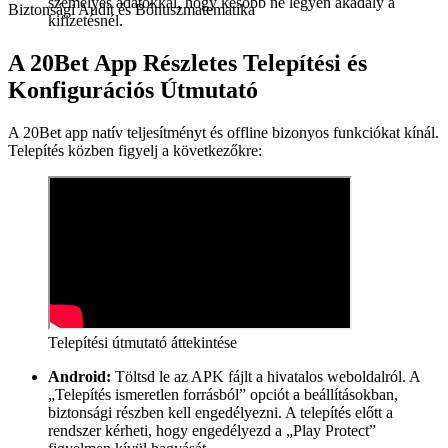
személyes adatokkal, hogy később ne legyen akadály a
Biztonsági Audit és Bónuszmatematika
kifizetésnél.
A 20Bet App Részletes Telepítési és
Konfigurációs Útmutató
A 20Bet app natív teljesítményt és offline bizonyos funkciókat kínál.
Telepítés közben figyelj a következőkre:
Telepítési útmutató áttekintése
Android:
Töltsd le az APK fájlt a hivatalos weboldalról. A
„Telepítés ismeretlen forrásból” opciót a beállításokban,
biztonsági részben kell engedélyezni. A telepítés előtt a
rendszer kérheti, hogy engedélyezd a „Play Protect”