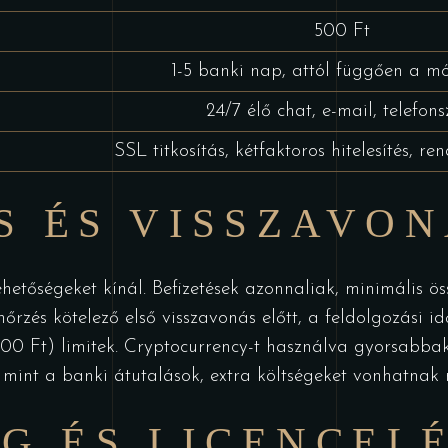
500 Ft
1-5 banki nap, attól függően a mó
24/7 élő chat, e-mail, telefon
SSL titkosítás, kétfaktoros hitelesítés, re
S ÉS VISSZAVO
lehetőségeket kínál. Befizetések azonnaliak, minimális 
nőrzés kötelező első visszavonás előtt, a feldolgozási i
00 Ft) limitek. Cryptocurrency-t használva gyorsabbak
, mint a banki átutalások, extra költségeket vonhatnak
G ÉS LICENCEL