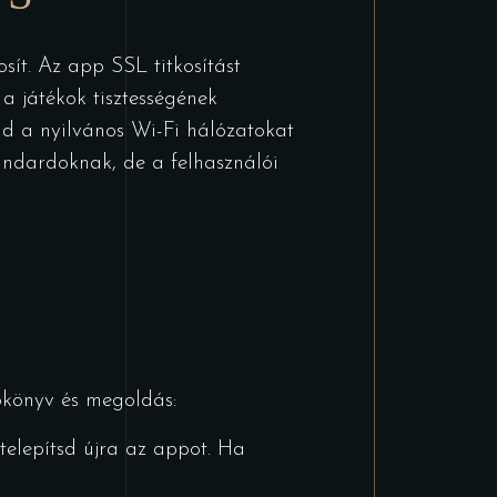
ít. Az app SSL titkosítást
a játékok tisztességének
rüld a nyilvános Wi-Fi hálózatokat
andardoknak, de a felhasználói
I
ókönyv és megoldás:
 telepítsd újra az appot. Ha