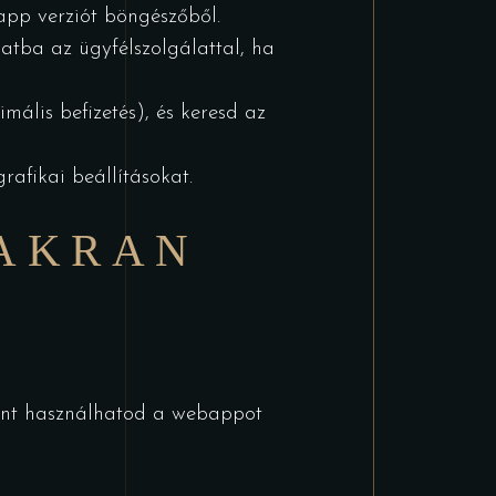
app verziót böngészőből.
atba az ügyfélszolgálattal, ha
mális befizetés), és keresd az
rafikai beállításokat.
YAKRAN
aként használhatod a webappot