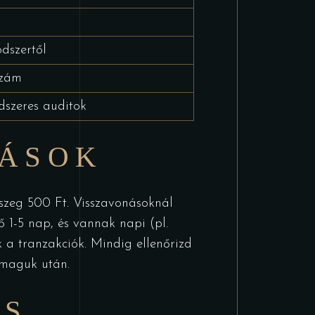
dszertől
szám
ndszeres auditok
NÁSOK
összeg 500 Ft. Visszavonásoknál
dő 1-5 nap, és vannak napi (pl.
 a tranzakciók. Mindig ellenőrizd
 maguk után.
ÉS