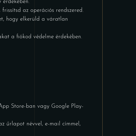
y érdekében.
frissítsd az operációs rendszered.
t, hogy elkerüld a váratlan
avakat a fiókod védelme érdekében.
App Store-ban vagy Google Play-
az űrlapot névvel, e-mail címmel,