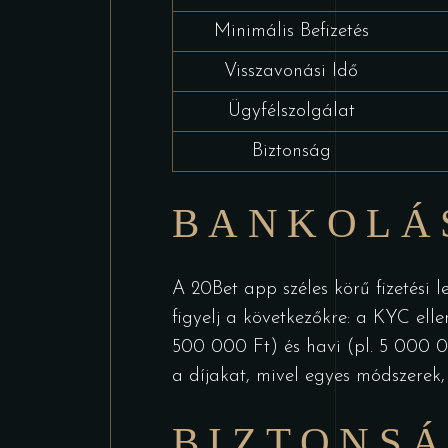
Minimális Befizetés
Visszavonási Idő
Ügyfélszolgálat
Biztonság
BANKOLÁ
A 20Bet app széles körű fizetési 
figyelj a következőkre: a KYC elle
500 000 Ft) és havi (pl. 5 000 0
a díjakat, mivel egyes módszerek
BIZTONSÁ