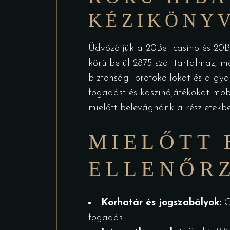
KÉZIKÖNY
Üdvözöljük a 20Bet casino és
20B
körülbelül 2875 szót tartalmaz, 
biztonsági protokollokat és a gy
fogadást és kaszinójátékokat mobi
mielőtt belevágnánk a részletekbe
MIELŐTT 
ELLENŐR
Korhatár és jogszabályok:
Gy
fogadás.