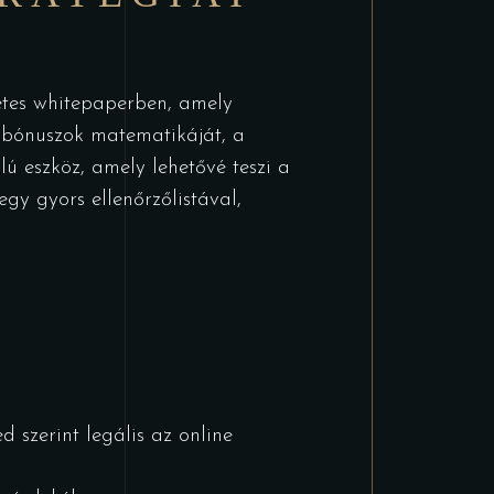
etes whitepaperben, amely
 bónuszok matematikáját, a
ú eszköz, amely lehetővé teszi a
gy gyors ellenőrzőlistával,
 szerint legális az online