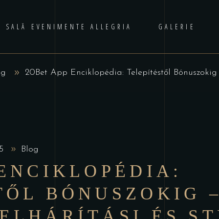
SALĂ EVENIMENTE ALLEGRIA
GALERIE
og
20Bet App Enciklopédia: Telepítéstől Bónuszokig 
15
Blog
 ENCIKLOPÉDIA:
TŐL BÓNUSZOKIG –
ELHÁRÍTÁSI ÉS ST