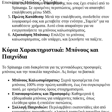
Επισκόπησης Μπόνους – Βήμα-βήμα
κλικ στο σύνδεσμο επαλήθευσης που σας έχει σταλεί από το
Spinanga. Σε ορισμένες περιπτώσεις, μπορεί να απαιτηθεί
επαλήθευση μέσω SMS.
Πρώτη Κατάθεση:
Μετά την επαλήθευση, συνδεθείτε στον
λογαριασμό σας και μεταβείτε στην ενότητα „Ταμείο” για να
καταθέσετε χρήματα. Αυτό είναι απαραίτητο για να
ενεργοποιήσετε τα μπόνους καλωσορίσματος.
Αξιοποίηση Μπόνους:
Επιλέξτε το μπόνους
καλωσορίσματος, εάν υπάρχει, και ξεκινήστε να παίζετε.
Κύρια Χαρακτηριστικά: Μπόνους και
Παιχνίδια
Το Spinanga com διακρίνεται για τις γενναιόδωρες προσφορές
μπόνους και την ποικιλία παιχνιδιών. Ας δούμε τα βασικά:
Μπόνους Καλωσορίσματος:
Συχνά προσφέρεται ένα
μπόνους 100% στην πρώτη κατάθεση, έως ένα συγκεκριμένο
ποσό, με ορισμένους όρους στοιχηματισμού.
Επαναφορτώσεις και Προσφορές:
Καθημερινά ή
εβδομαδιαία μπόνους για υπάρχοντες παίκτες, όπως
ελεύθερα spins ή επιπλέον πιστώσεις.
Συλλογή Παιχνιδιών:
Περιλαμβάνει εκατοντάδες slot από
κορυφαίους προμηθευτές, κλασικά τραπεζικά παιχνίδια όπως