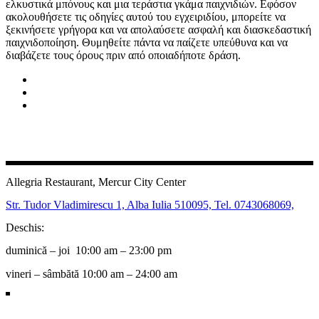
ελκυστικά μπόνους και μια τεράστια γκάμα παιχνιδιών. Εφόσον
ακολουθήσετε τις οδηγίες αυτού του εγχειριδίου, μπορείτε να
ξεκινήσετε γρήγορα και να απολαύσετε ασφαλή και διασκεδαστική
παιχνιδοποίηση. Θυμηθείτε πάντα να παίζετε υπεύθυνα και να
διαβάζετε τους όρους πριν από οποιαδήποτε δράση.
Allegria Restaurant, Mercur City Center
Str. Tudor Vladimirescu 1, Alba Iulia 510095,
Tel. 0743068069,
Deschis:
duminică – joi 10:00 am – 23:00 pm
vineri – sâmbătă 10:00 am – 24:00 am