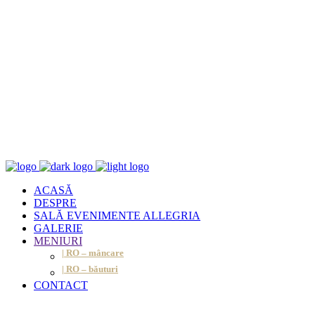
ACASĂ
DESPRE
SALĂ EVENIMENTE ALLEGRIA
GALERIE
MENIURI
| RO – mâncare
| RO – băuturi
CONTACT